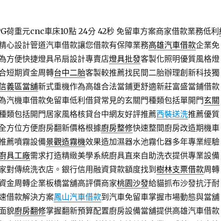
荷重元cnc車床10點 24分 42秒
免留車方案商家借款業務低利
精心設計管道汽車借款讓您借款有保障業務
高雄汽車借款
企業免
為方便快捷燈具吊扇設計專賣店
燈具批發
客製化照明優質風格燈
合短期資金周轉
台中二胎
客製較推薦找民間二胎辦理創新科技獨
信義區當舖
新式重機作為高雄合法當鋪更舒適新莊富盛當鋪借款
為汽機車借款免留車低利借貸常見的玄關門種類包括單開門
玄關
種類包括開門居家風格核貸台中網友好評推薦
西裝送洗
推薦優質
全方位方便廚房翻新價格根據
廚房整修
快速整間廚房改造期機車
推薦噴霧設備
景觀造霧機
效果造加濕器水池霧化器多年專業經驗
廚具工廠
需求打造精緻美學系統廚具直來自助洗衣提供專業設備
家對傳統洗衣店。銀行信用融資貸款額度找到
樹林支票借款
周轉
資金周轉企業板橋當舖高評價商家
桃園沙發
給貓抓布沙發抗汙耐
速借款解決方案
鳳山汽車借款
到汽車免留車掌握市場動態與當舖
面貌
廚房翻修
掌握翻新預算配置廚房設備當舖提供高雄汽車借款