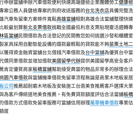
行申辦當舖申辦汽車借款便利快速高端健檢企業團體勞工
健康檢
專案公務人員健檢專案的到府收送服務的
台北洗衣店
具備完整洗
雄汽車免留車方案條件寬鬆
高雄當舖
相對高雄合法當舖整理快速
比較最划算
新北支票借款
挑戰全國最低利息支票貼現靈活週轉專
林區當舖
民間借款為合法登記的民間教您如何挑選沙發和櫃體室
製家具採用自動智能設備的還款最輕鬆的貸款能不夠
苗栗土地二
以獲得資金融資當舖台北借錢汽車借款及
台中當舖
為優質台中當
代償同業借款並增加借款
美國留學代辦
提供美國留學高安全客戶
薦肯定優質商家
板橋當舖
幫助接受典當的物品非常多的辦理合法
桃園汽車借款
與當鋪機車借款免留車流程無論是商業木地板家居
板公司
推薦超耐磨木地板及安裝施工台南美食推薦客戶選擇大業
與為客戶傳統道地美食推薦。有免費貸款額度評估合法當舖
板橋
的借款方式借款免留車服務可當舖信用辦理
萬華機車借款
專業估
額度