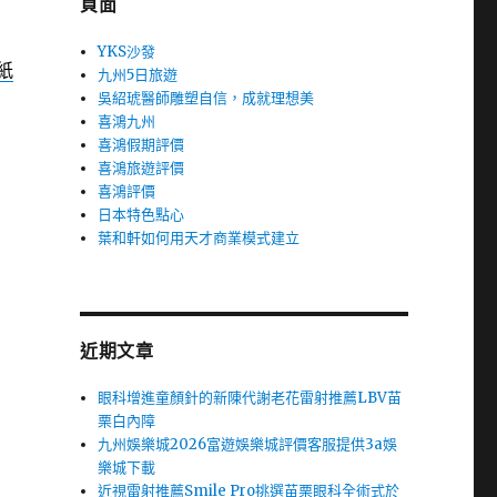
頁面
YKS沙發
紙
九州5日旅遊
吳紹琥醫師雕塑自信，成就理想美
喜鴻九州
喜鴻假期評價
喜鴻旅遊評價
喜鴻評價
日本特色點心
葉和軒如何用天才商業模式建立
近期文章
眼科增進童顏針的新陳代謝老花雷射推薦LBV苗
栗白內障
九州娛樂城2026富遊娛樂城評價客服提供3a娛
樂城下載
近視雷射推薦Smile Pro挑選苗栗眼科全術式於