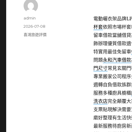
作
admin
電動曬衣架品牌LPG
者
發
2026-07-08
杯套
依照市場杯套
佈
分
喜鴻旅遊評價
留車借款當舖借貸
日
類
飾辦理優質借款適
期:
特實用最佳免留車
問題
永和汽車借款
門尺寸
常見玄關門
專業搬家公司程序
週轉自負借款族群
服務多種廚具櫥櫃
洗衣店
完全顛覆大
支票貼現解決需要
磨好整理有生活快
最新服務待廚房新