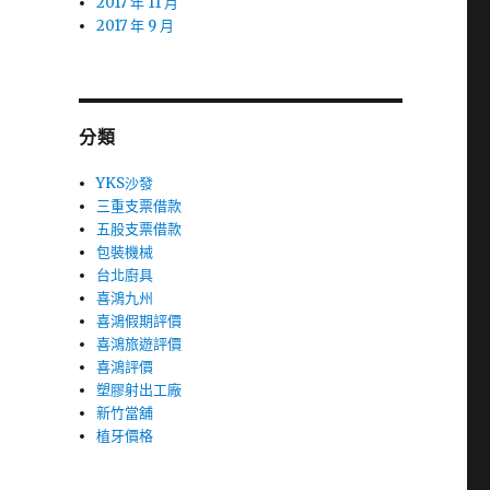
2017 年 11 月
2017 年 9 月
分類
YKS沙發
三重支票借款
五股支票借款
包裝機械
台北廚具
喜鴻九州
喜鴻假期評價
喜鴻旅遊評價
喜鴻評價
塑膠射出工廠
新竹當舖
植牙價格