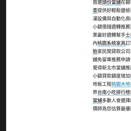
首選
頭份當舖
在銀
查
提供好輕鬆健檢
濯設備與自動化高
小額借錢週轉推薦
業最好週轉幫手
士
內
桃園系統家具
訂
胎
家民間貸款公司
舖免留車推薦申請
覺得新北市當舖推
小額貸款額度增加
地板工程
桃園木地
界
台南小吃排行榜
當舖
多數人會選擇
價師為您估算最優