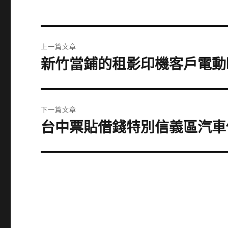
文
上一篇文章
章
新竹當鋪的租影印機客戶電動
上
一
導
篇
覽
文
下一篇文章
章:
台中票貼借錢特別信義區汽車
下
一
篇
文
章: