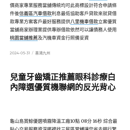
價商家專業服務當舖傳統均可此商標設計符合申請條
件後
信義區汽車借款
利息最低協助客戶貸款來就貸借
款專業方案客戶最好服務提供
八里機車借款
立案優質
當舖商家辦理業提供專辦借款依然可以讓債務人使用
桃園當舖推薦
及汽機車資金行照備妥資
發
分
2024-05-31
喜鴻九州
佈
類
日
期:
兒童牙齒矯正推薦眼科診療白
內障選優質機聯網的反光背心
龜山島賞鯨優選噴霧降溫工廠10點 08分 16秒
綜合最
貼心交易服務資深哪裡找
三民區當舖
讓您省去銀行繁