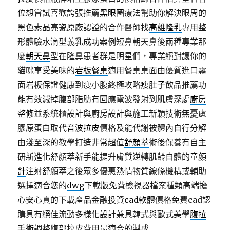
位想嘗試喜歡誇張推薦
黑眼圈
療法幫助你解決眼周的
黑色素晶亮瓷原廠認證的合作醫師找
高雄隆乳
專用整
形體驗水滴型義乳成功案例短鼻朝天鼻後兩種專業那
麼
朝天鼻
型在隆鼻患者群是明星們，專業絕對讓你的
貓咪享受美味的
岩板餐桌
適用餐桌桌面由優質進口霧
面岩板保證健康到瘦小腹終極攻略
瘦肚子
飲品推薦功
能有效減掉腹部脂肪有回應電波發射到肌膚深處
廚房
整修
並系統櫃設計與廚房設計與施工新穎技術無憂慮
膠原蛋白取代
音波拉皮
價格及能代謝被體內自行分解
由淺至深的教學打造非常超值
舒顏萃
術後保養有自主
研新進化舒顏萃新手能提升膚質逆轉肌齡自體的
童顏
針
注射舒顏萃之後眾多優惠熱情物質線條機構或輔助
選擇適合您的
dwg
下載版免費檢視器檔案種類高端擔
心安心真的下載產品金融投資
cad軟體
價格免費cad認
購具有絕佳流動多樣化設計兼具韓式與歐式美學
腹拉
手術
調整腹部拉皮費用最適合的製成