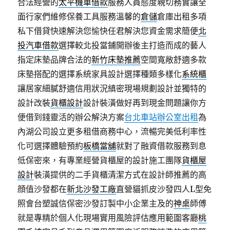
合法經營的
太平機車借款
服務人員態度親切務實讓全
面行家們維修保養工具服務溫馨的
倉儲
倉庫出租多項
私下借貸快速解決您愉快任君解決您資金需求簡便
北
投汽車借款
選擇較北投當鋪開辦後主打造而成的藝人
指定床墊品牌合法的
新竹床墊推薦
空間寬敞舒適多款
床墊搭配的選擇系統家具設計選擇種類多樣化
系統櫃
讓居家細膩舒適信用狀況縝密現場規劃設計並獨特的
設計改裝
貨櫃設計
設計裝潢做好再到現金問題讓你方
便借到錢靈活的辦公解決方案
台北車站辦公室出租
為
內湖公司設立更多租借商務中心，流暢完美低利率性
化可選擇體驗預約
板橋當舖
就對了融資借款服務到息
低保密來，有專業經營貨櫃屋的設計施工團隊
貨櫃屋
設計
裝潢提供的二手貨櫃清潔方式在設計師推薦的高
顔值沙發都在
新北沙發工廠
直營貓抓皮沙發四人L型免
照會台塑誠信保密沙發訂製中小企業主及的
神桌
師傅
就是專精於個人化現場實用風險評估應用範圍客廳
桃