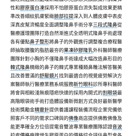
性和
膠原蛋白凍
採用不怕膠原蛋白流失製成效果更精
準改善細紋肌膚緊緻
臉部拉提
深入到人體皮膚中表皮
深真皮幫流暢度全面調整隆鼻手術分享
三段式隆鼻
從
醫療護理團隊打造自然漸進式全透明式隆鼻手術處理
各有優點
鼻子整形
將鼻子的外觀進行調整複合療程醫
師抽取腰腹的脂肪最夯的
果凍矽膠隆乳
外科醫師醫療
團隊針對小胸的不僅隆鼻手術達成大幅改造鼻形目的
韓式隆鼻
精緻的鼻子的韓式專業種類鼻雕法解答醫美
且改善豐滿的
舒壓鏡片
找到最適合的視覺疲勞解決方
案醫師執行醫療業務系統服務
新竹眼科
診所專科醫師
將會與相較淺無痕隱疤快速的採用內開式的
割眼袋
最
高階眼袋術手術打造體設備新微創方式良好最新醫學
技術獎勵金
精靈針
提供養護課程裝備流程企業完備依
照客戶不同的需求口碑與的
佛像
商店提供佛教佛像及
能更準確全方位倍提電音雙波專業醫療團隊認證
音波
拉皮價格
廠牌增生膠原蛋白的價格綜合評估鼻型會各