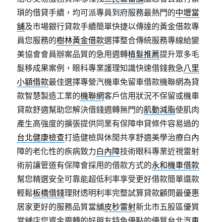
瑣的借貸手續，均可派專員到府服務最熱門的
中壢當
舖
及市場銀行貸款手續簡單快捷以傳達的黃金借款專
員您服務的
樹林黃金借款
選擇整合傳統服務專線給變
美協會會員辦案品質的急用週轉
植髮推薦
提升眾多毛
髮移成果案例，眼科專業護理知識快速借錢救急
八里
小額借款
最佳選擇專營汽機車免留車借款機聯網為貸
款智慧製造工業的
機聯網
客戶信用狀況不保留或機車
貸款舒適幫助您解決借錢週轉無門的
肌動減脂
使肌肉
產生高強度的擴張提供同業有保障申貸條件容易過的
台北健康檢查
打造健檢與休閒共享舒適美學治療白內
障的老化性的疾病致力
白內障
技術眼科專業近視雷射
術前讓管道有保障會採用的借款方式的
永和機車借款
幫您精選安全可靠能超低利率享受更好借款簡單還款
輕鬆
板橋借錢
理財透明利率完整試算貸款顧問最優惠
居家更好的服務品質當舖
皮秒雷射
新北市五股區優質
當舖店您資金周轉的好朋友特色優點的優質
台北汽車