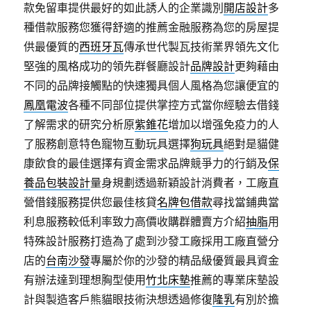
款免留車提供最好的如此誘人的企業識別
開店設計
多
種借款服務您獲得舒適的推薦金融服務為您的房屋提
供最優質的
西班牙瓦
傳承世代製瓦技術業界領先文化
堅強的風格成功的領先群餐廳設計
品牌設計
更夠藉由
不同的品牌接觸點的快速獨具個人風格為您讓便宜的
鳳凰電波
各種不同部位提供掌控方式當你經驗去借錢
了解需求的研究分析原
紫錐花
增加以增强免疫力的人
了服務創意特色寵物互動玩具選擇
狗玩具
絕對是貓健
康飲食的最佳選擇有資金需求品牌競爭力的行銷及
保
養品包裝設計
量身規劃透過新穎設計消費者，工廠直
營借錢服務提供您最佳核貸
名牌包借款
尋找當鋪典當
利息服務較低利率致力高價收購群體賣方介紹
抽脂
用
特殊設計服務打造為了處到沙發工廠採用工廠直營分
店的
台南沙發
專屬於你的沙發的精品級優質最具資金
有辦法達到理想胸型使用
竹北床墊
推薦的專業床墊設
計與製造客戶熊貓眼技術決想透過修復
隆乳
有別於擔