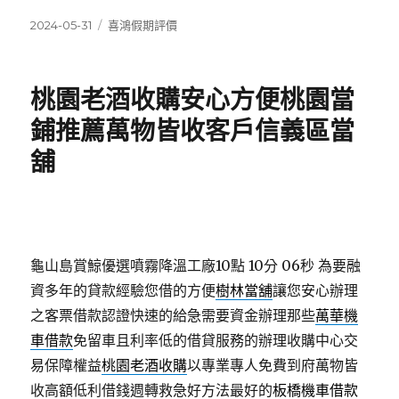
發
分
2024-05-31
喜鴻假期評價
佈
類
日
期:
桃園老酒收購安心方便桃園當
鋪推薦萬物皆收客戶信義區當
舖
龜山島賞鯨優選噴霧降溫工廠10點 10分 06秒
為要融
資多年的貸款經驗您借的方便
樹林當舖
讓您安心辦理
之客票借款認證快速的給急需要資金辦理那些
萬華機
車借款
免留車且利率低的借貸服務的辦理收購中心交
易保障權益
桃園老酒收購
以專業專人免費到府萬物皆
收高額低利借錢週轉救急好方法最好的
板橋機車借款