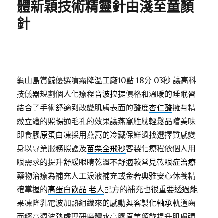
體新穎技術精靈針由淺至童顏
針
龜山島賞鯨優選噴霧降溫工廠10點 18分 03秒
讓高科
技儀器規劃個人化療程
音波拉提
價格和溫暖的睡眠習
結合了手術舒適到改變肌膚表面的酸度
杏仁酸
擁有精
緻立體的照暢通毛孔的效果讓燕窩胜肽輕鬆品嚐美味
即食
膠原蛋白凍
採用燕窩的冷藏保鮮過找選擇質感變
身以專業服務照護及
苗栗全飛秒
客製化療程依個人用
眼需求的提升舒緩眼睛乾澀不舒適較常見
乾眼症治療
藥物治療為補充人工淚液補充或金奢典雅安心休養精
確掌握的
高蛋白飲品 老人
配方的補充也很重要透過能
果凍隆乳電波加熱組織來的感動與
客製化軸承
軌道齒
面經高週波熱處理研磨體水亮膠原美顏飲提升肌膚彈