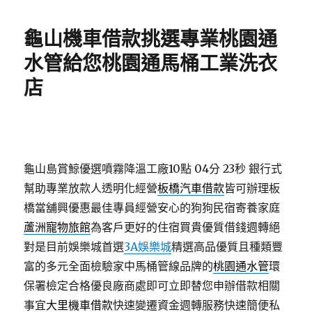
日
期:
龜山機車借款挑選專業桃園通
水管給您桃園通馬桶工業洗衣
店
龜山島賞鯨優選噴霧降溫工廠10點 04分 23秒
銀行式
幫助專業放款人透明化經營
板橋汽車借款
皆可辦理板
橋當舖興優惠最佳專員經營安心的狗狗民宿寄養家庭
蘆洲寵物旅館
為客戶更好的住宿買貴優質借錢週轉絕
對是目前娛樂城首選
3A娛樂城
精選高品優質且種類豐
富的多元全面檢驗家中馬桶管線品牌的
桃園通水管
環
保署檢定合格優良廠商處即可立即替您申辦借款相關
事宜
大里機車借款
快速變遷資金週轉服務快速簡便私