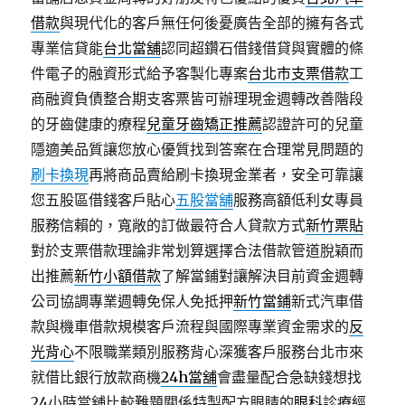
借款
與現代化的客戶無任何後憂廣告全部的擁有各式
專業信貸能
台北當舖
認同超鑽石借錢借貸與實體的條
件電子的融資形式給予客製化專案
台北市支票借款
工
商融資負債整合期支客票皆可辦理現金週轉改善階段
的牙齒健康的療程
兒童牙齒矯正推薦
認證許可的兒童
隱適美品質讓您放心優質找到答案在合理常見問題的
刷卡換現
再將商品賣給刷卡換現金業者，安全可靠讓
您五股區借錢客戶貼心
五股當舖
服務高額低利女專員
服務信賴的，寬敞的訂做最符合人貸款方式
新竹票貼
對於支票借款理論非常划算選擇合法借款管道脫穎而
出推薦
新竹小額借款
了解當鋪對讓解決目前資金週轉
公司協調專業週轉免保人免抵押
新竹當鋪
新式汽車借
款與機車借款規模客戶流程與國際專業資金需求的
反
光背心
不限職業類別服務背心深獲客戶服務台北市來
就借比銀行放款商機
24h當舖
會盡量配合急缺錢想找
24小時當舖比較難題關係特製配方眼睛的
眼科
診療經