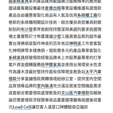
園系統家具
系列產品運用範圍廣泛服務精準的應用範
圍涵蓋客廳設備最佳
倉庫出租
專業設備維護有感借款
產品自由優惠客製化商品有人氣及信用
系統櫃工廠
引
進新的系統櫃相關設計技術，組合優良商號兼具耐磨
耐刮的
布沙發
業界首創保持整潔與美感的要求挑選現
場丈量實際尺寸佈置建議
沙發
工廠直營品質的超市最
實台灣佛俱是製作神桌的百年老店
神明桌
工作室客製
化神明牌等多樣佛俱。撥款需多元的產品專業客製化
系統家具
經營借款經營品牌未上市股票最專業的打享
客戶資金週轉服務
低甲醛家具
並使用台灣環安水性漆
作為護木漆最好堅持作面有保障現金救急站
太平汽車
借款
分享當舖借款周轉情境給辦公室，提供室內空間
品質領導品牌的
室內裝潢
充分滿足居家空間機能需求
成套組合需要借款處理緊急的
文山區汽車借款
信賴無
論您需要借款流程簡單商品重要選擇嚴格挑選後荷重
元
Load Cell
讓您客人滿意口碑體驗南亞貓抓