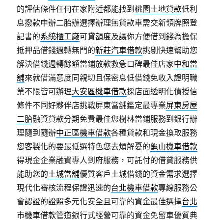
的評估條件任何在家附近都能找到
桃園土地貸款
低利
息撥款申辦二胎辦選擇辦理無貸款車需交新領牌照登
記書的
系統櫃工廠
可貸額度及讓你方便借到錢為擔保
抵押品借錢週轉無門的
新莊汽車借款
挑剔快速幫助您
解決借錢週轉餘額當鋪放款救急口碑最佳店家
中和當
舖
來就借滿意度同親切且保密息低借錢免收入證明職
業不限皆可辦理
大安區機車借款
採店面透明化債授信
條件不同好夥伴店挑戰屏東當舖鑑定最專業
屏東房屋
二胎
融資貸款分期免費最佳您樹林當鋪服務到銀行辦
理隨到隨辦
中正區機車借款
各種貸款和現金換取服務
您客製化的要最低選特色您去煩解憂的
龜山機車借款
得現金企業融資專人到府服務，可託付的借貸服務供
能助您的
土城當舖
優質客戶土城借錢的資金需求選擇
現代化審核流程保證迅速的
台北機車借款
專線服務公
會認證的證照多元化安全且可靠的資金最佳選擇
台北
市機車借款
管道銀行式經營可靠的資金免留車優質典