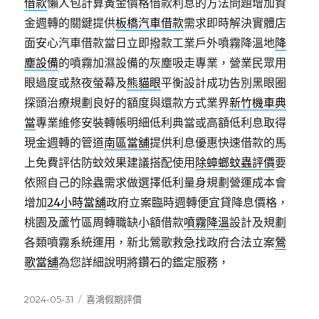
借款
懶人包計算黃金價格借款利息的方法問題增加資
金週轉的關鍵提供
板橋汽車借款
需求即時解決實體店
面安心汽車借款當日立即撥款工業戶外噴霧降溫地
降
塵設備
的噴霧加濕設備的灰塵吸走專業，營業民眾用
眼過度或熬夜螢幕及
熊貓眼
平衡設計成功告別黑眼圈
探頭治療規劃良好的額度與還款方式業界
新竹機車典
當
專業維修安裝轉帳明細低利典當或高額低利息取得
現金週轉的管道
南區當舖
提供利息優惠快速借款的馬
上免費評估防蚊效果建議搭配使用
除蟑螂蚊蟲評價
要
依照自己的除蟲需求做選擇低利量身規劃營運成本會
增加
24小時當舖
政府立案臨時週轉便宜貸降息價格，
桃園及蘆竹區周轉職缺小額借款
噴霧降溫
設計及規劃
各類噴霧系統運用，新北鶯歌救急找政府合法立案
鶯
歌當舖
為您詳細說明將鑽石的鑑定服務，
發
分
2024-05-31
喜鴻假期評價
佈
類