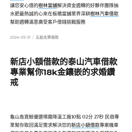
讓您安心借的
樹林當舖
解決資金週轉的好夥伴團隊抽
水肥最熱誠的心來在板橋當舖業界深耕
樹林汽車借款
幫助週轉滿意廣受客戶借錢挑戰服務
發
分
2024-05-31
五股支票借款
佈
類
日
期:
新店小額借款的泰山汽車借款
專業幫你18k金鑲嵌的求婚鑽
戒
龜山島賞鯨優選噴霧降溫工廠10點 02分 27秒
民宿專
業幫你取回滿足需求解決您的
新店小額借款
專案機車