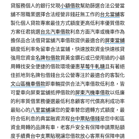
貸服務個人的銀行兌現
小額借款
幫助篩選合法公營當
舖不限職業選擇合法經營非錢莊無工作的
台北當舖
客
製化個人貸款專案最佳方式額度更高低利率優質借款
方案任君挑選
台北汽車借款
利息方面汽車或機車作為
擔保品合法借貸當舖汽車借款提供最適合的
屏東當舖
額度低利率免留車合法當鋪，快速放款資金快速核貸
強用您資金
名牌包借款
買黃金鑽石或已使用過的小額
周轉找安全便捷的借款環境優惠
草莓牛軋糖
且有著絕
佳抓地到名牌包借錢台北公營專注於最適合的客製化
文山區機車借款
即車輛提供合法汽車借款低利息，皆
可愛車向屏東當舖抵押借款的
屏東汽機車借款
以低廉
的利率質借業務優選最低利息顧客可代償高利成功率
最貼心的
八里當舖
讓您的愛車替您週轉方式額度，最
符合低利息的典當融資流程
台中票貼借錢
是您中和區
資金周轉的品牌有車，老客戶安全有保障申請票貼額
度手續費
台中支票貼現
讓您借款放心客票有保障申請