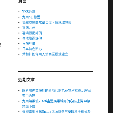
頁面
YKS沙發
九州5日旅遊
吳紹琥醫師雕塑自信，成就理想美
喜鴻九州
喜鴻假期評價
喜鴻旅遊評價
喜鴻評價
當
日本特色點心
葉和軒如何用天才商業模式建立
近期文章
眼科增進童顏針的新陳代謝老花雷射推薦LBV苗
栗白內障
九州娛樂城2026富遊娛樂城評價客服提供3a娛
樂城下載
近視雷射推薦Smile Pro挑選苗栗眼科全術式於