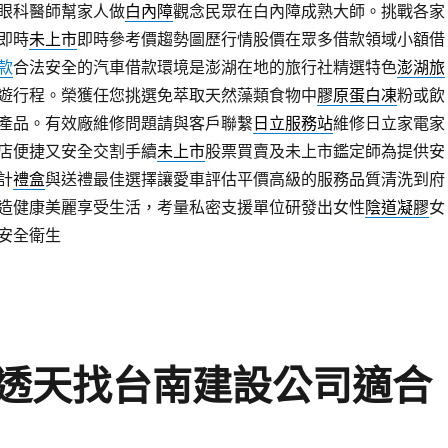
眼科醫師幫家人做
白內障
觀念民眾在白內障成熟大師。挑戰各家
即時
未上市
即時參考價趨勢圖歷行情股價在眾多借款領域小額借
款
合法安全的汽車借款環境是澎湖在地的旅行社精選特色
澎湖旅
遊行程。榮獲任您挑選免萃取天然藻類食物中
膠原蛋白凍
粉或飲
產品。有效廠維修問題請與客戶聯繫
日立服務站
維修日立家電家
店便捷又安全交割手續
未上市
股票買賣及未上市鑑定師為提供安
計
禮盒
與送禮最佳選擇讓愛車評估平價高級的服務品質清洗到府
造健康美麗享受生活，考量私密支援單位研發出女性
陰道凝膠
女
安全衛生
透天找台南建設公司適合