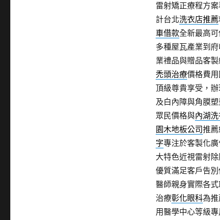
雷射矯正療程方案
計台北
洗衣店推薦
車借款
全新最高可
多種屋瓦產業到府
業禮品與贈品客製
禿頭治療
價格費用
頂級尊貴享受，辦
及白內障與角膜塑
眾民價格與
內湖洗
園木地板公司
推薦
字
專注於客製化廣
大特色近視雷射除
優質滿足客戶告別
醫師親身實際各式
治療
彰化眼科
為推
用醫學中心等級專