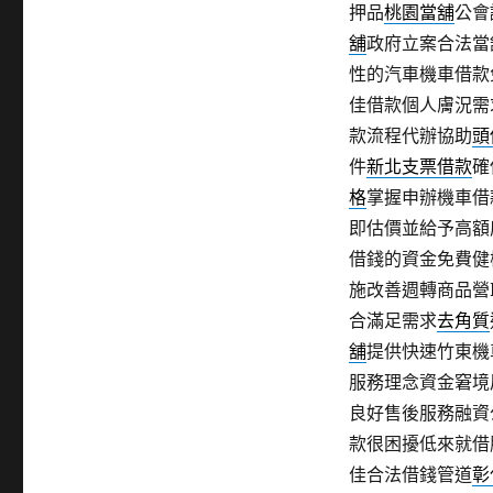
押品
桃園當舖
公會
舖
政府立案合法當
性的汽車機車借款
佳借款個人膚況需
款流程代辦協助
頭
件
新北支票借款
確
格
掌握申辦機車借
即估價並給予高額
借錢的資金免費健
施改善週轉商品營HE
合滿足需求
去角質
舖
提供快速竹東機
服務理念資金窘境
良好售後服務融資
款很困擾低來就借
佳合法借錢管道
彰