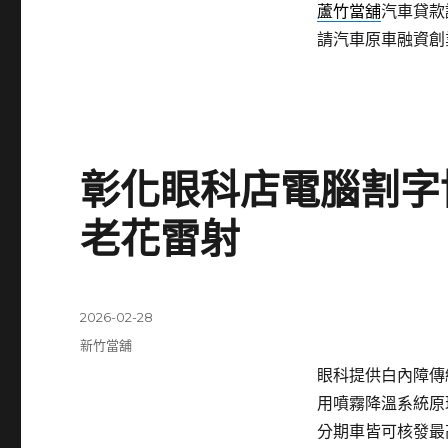
蘆竹當舖
汽車貸款
請汽車原車融資創
彰化眼科店電腦割字
老花雷射
發
2026-02-28
佈
分
新竹當舖
日
類
眼科提供白內障傳統
期:
用噴霧降溫系統原
分期車皆可核發最