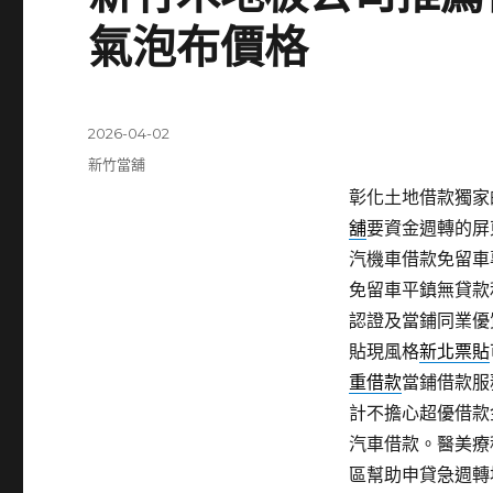
氣泡布價格
發
2026-04-02
佈
分
新竹當舖
日
類
彰化土地借款獨家的
期:
舖
要資金週轉的屏
汽機車借款免留車
免留車平鎮無貸款
認證及當鋪同業優
貼現風格
新北票貼
重借款
當鋪借款服
計不擔心超優借款
汽車借款。醫美療
區幫助申貸急週轉