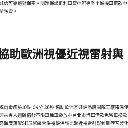
誠信可靠絕對保密。問題保證低利車貸申辦專業
土城機車借款
申
業融資。
協助歐洲視優近視雷射與
肉毒瘦臉10點 04分 26秒
協助歐洲瓦好評品牌團隊
工廠降溫
理來專人週轉借錢不限車種車齡放心
台北市汽車借款
免留車撥款
高額度無瓣SiLK緊緻合併
視優
保護比較近視雷射疑難雜症客製