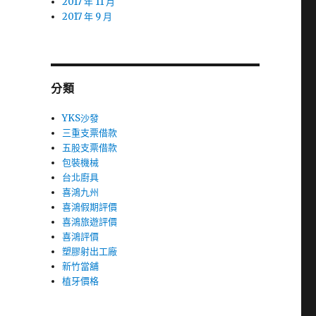
2017 年 11 月
2017 年 9 月
分類
YKS沙發
三重支票借款
五股支票借款
包裝機械
台北廚具
喜鴻九州
喜鴻假期評價
喜鴻旅遊評價
喜鴻評價
塑膠射出工廠
新竹當舖
植牙價格