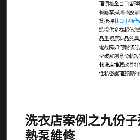
理價格全台口皆碑
餐廳掌握興櫃股票
貸抵押
林口小額借
遊
提供多樣超值旅
品重視原料品質與
電故障如何報修分
全破解創意滑軌設
乾洗店推薦
改善打
性私密護理凝膠的
洗衣店案例之九份子
熱泵維修