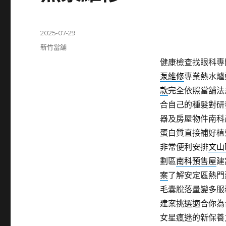
發
2025-07-29
佈
分
新竹當舖
日
類
健康檢查找眼科專門
期:
泵維修
專業熱水爐
款
完全依照當舖法
合自己的種髮對研
器及房屋物件南科
蛋白質直接補好植
非常便利安排
文山
劃區
南科預售屋
建
案
了解安定區熱門
毛囊脫落量變多服
建案挑選適合你為
女星瘋迷的新保養