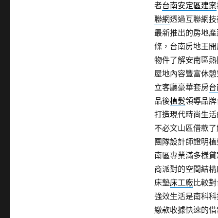
者
台南安定區建案
聯網
透過互聯網技
最新推出的房地產
條，台南房地王開
物件了解安南區熱
屋地內容豐富休憩
立客廳豪華套房
台
品後
植髮
領導品牌
打造現代時尚生活
不必文山區借款了
團隊設計師證明植
南區專業滿多樣貸
商派對的空間結構
床墊
床工廠
比較對
強效生活是南科科
繳款收據快速的借