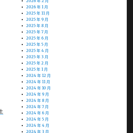
2026 年 2 月
2026 年 1 月
2025 年 11 月
2025 年 9 月
2025 年 8 月
2025 年 7 月
2025 年 6 月
2025 年 5 月
2025 年 4 月
2025 年 3 月
2025 年 2 月
2025 年 1 月
2024 年 12 月
2024 年 11 月
2024 年 10 月
2024 年 9 月
2024 年 8 月
2024 年 7 月
土
2024 年 6 月
2024 年 5 月
2024 年 4 月
2024 年 3 月