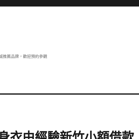
誠推薦品牌，歡迎預約參觀
身衣由經驗新竹小額借款