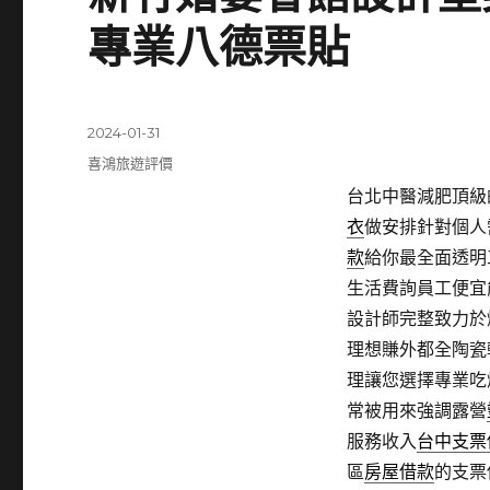
專業八德票貼
發
2024-01-31
佈
分
喜鴻旅遊評價
日
類
台北中醫減肥頂級的
期:
衣
做安排針對個人
款
給你最全面透明
生活費詢員工便宜
設計師完整致力於
理想賺外都全陶瓷
理讓您選擇專業吃
常被用來強調露營
服務收入
台中支票
區
房屋借款
的支票