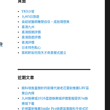
頁面
YKS沙發
九州5日旅遊
吳紹琥醫師雕塑自信，成就理想美
喜鴻九州
喜鴻假期評價
喜鴻旅遊評價
喜鴻評價
身
日本特色點心
葉和軒如何用天才商業模式建立
近期文章
眼科增進童顏針的新陳代謝老花雷射推薦LBV苗
栗白內障
九州娛樂城2026富遊娛樂城評價客服提供3a娛
樂城下載
近視雷射推薦Smile Pro挑選苗栗眼科全術式於