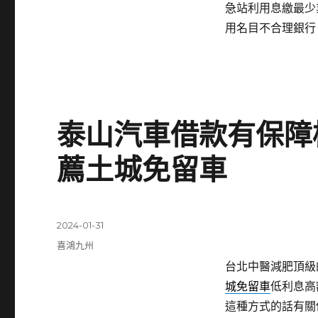
急站利用息繳最少
用名目不合理銀行
泰山汽車借款有保障
薦土城免留車
發
2024-01-31
佈
分
喜鴻九州
日
類
台北中醫減肥頂級的燕
期:
城免留車
低利息高
這種方式的話有關