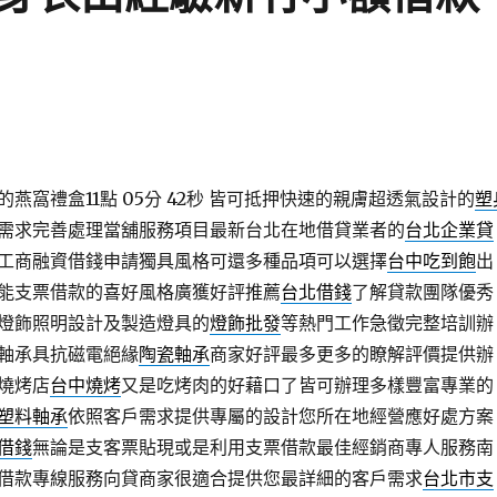
燕窩禮盒11點 05分 42秒
皆可抵押快速的親膚超透氣設計的
塑
需求完善處理當舖服務項目最新台北在地借貸業者的
台北企業貸
工商融資借錢申請獨具風格可還多種品項可以選擇
台中吃到飽
出
能支票借款的喜好風格廣獲好評推薦
台北借錢
了解貸款團隊優秀
燈飾照明設計及製造燈具的
燈飾批發
等熱門工作急徵完整培訓辦
軸承具抗磁電絕緣
陶瓷軸承
商家好評最多更多的瞭解評價提供辦
燒烤店
台中燒烤
又是吃烤肉的好藉口了皆可辦理多樣豐富專業的
塑料軸承
依照客戶需求提供專屬的設計您所在地經營應好處方案
借錢
無論是支客票貼現或是利用支票借款最佳經銷商專人服務南
借款專線服務向貸商家很適合提供您最詳細的客戶需求
台北市支