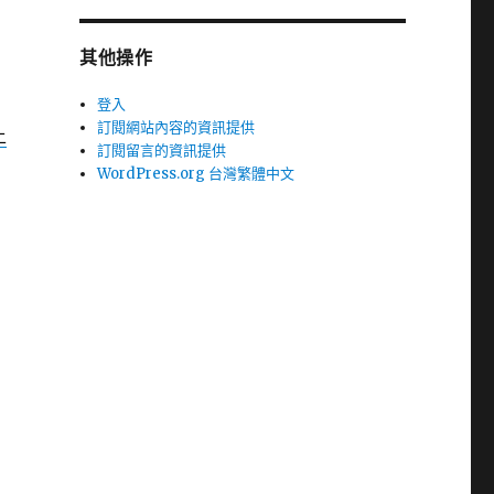
其他操作
登入
訂閱網站內容的資訊提供
土
訂閱留言的資訊提供
WordPress.org 台灣繁體中文