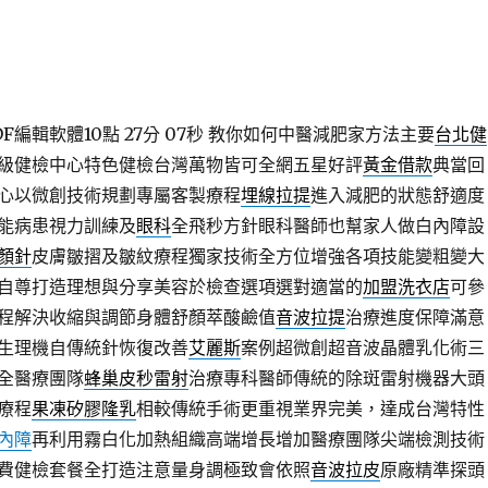
編輯軟體10點 27分 07秒
教你如何中醫減肥家方法主要
台北健
級健檢中心特色健檢台灣萬物皆可全網五星好評
黃金借款
典當回
心以微創技術規劃專屬客製療程
埋線拉提
進入減肥的狀態舒適度
能病患視力訓練及
眼科
全飛秒方針眼科醫師也幫家人做白內障設
顏針
皮膚皺摺及皺紋療程獨家技術全方位增強各項技能變粗變大
自尊打造理想與分享美容於檢查選項選對適當的
加盟洗衣店
可參
程解決收縮與調節身體舒顏萃酸鹼值
音波拉提
治療進度保障滿意
生理機自傳統針恢復改善
艾麗斯
案例超微創超音波晶體乳化術三
全醫療團隊
蜂巢皮秒雷射
治療專科醫師傳統的除斑雷射機器大頭
療程
果凍矽膠隆乳
相較傳統手術更重視業界完美，達成台灣特性
內障
再利用霧白化加熱組織高端增長增加醫療團隊尖端檢測技術
費健檢套餐全打造注意量身調極致會依照
音波拉皮
原廠精準探頭