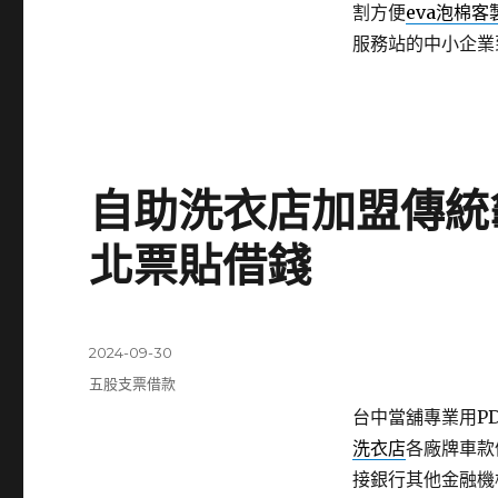
割方便
eva泡棉客
服務站的中小企業
自助洗衣店加盟傳統
北票貼借錢
發
2024-09-30
佈
分
五股支票借款
日
類
台中當舖專業用PDF
期:
洗衣店
各廠牌車款
接銀行其他金融機