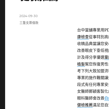
發
2024-09-30
佈
分
三重支票借款
日
類
台中當舖專業用PDF
期:
康檢查
從事特別高
收精品典當讓您安
改善眼皮下垂低視
計及得分享優選
童
植髮
幫您恢復男性
考下列大致加盟流
專業的施作難關讓
段式有任何專業安
女醫師鄭穎客製化
眼科醫師會改善
白
健檢推薦
滿足您自