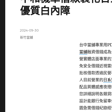
優質白內障
發
2024-09-30
佈
分
新竹當舖
日
類
台中當舖專業用PDF
期:
當舖
融資借錢成為
營實體店面專業的
免安全借錢近視雷
批核借款透過民營
人目前營業的
日系
配品質體感應夜燈
您詳細說明各類貸
設計能銀行免留車
園急需借錢紀錄經