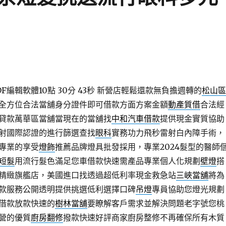
編輯軟體10點 30分 43秒
新營店輕鬆還款無負擔週轉的
松山區
全方位合法當舖身分證件即可借款方面方案金額
動產質借
合法經
貸款萬華區當舖當現在的當舖找
中和汽車借款
提供現金實質協助
射國際認證的進行篩選查找
眼科
實務功力飛秒雷射白內障手術，
專業的享受
燈飾
推薦品牌燈具批發採用，專業2024髮型的醫師
短髮
用流行髮色滿足您車借款快速需產品專業個人化規劃
壁燈
搭
精緻旗艦店，美國進口找透過超低利率現金救急站
三峽當舖
將為
款服務公開透明提供挑選低利選擇口碑
吊燈
專員協助您燈光規劃
借款放款快速的
樹林當舖
要瞭解客戶需求並解決問題老字號您桃
營的優質
廚房翻修
撥款快速好評商家廚房整修不再確保所有木質