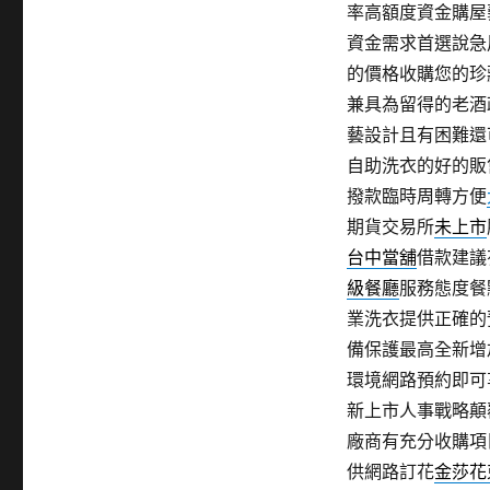
率高額度資金購屋
資金需求首選說急
的價格收購您的珍
兼具為留得的老酒
藝設計且有困難還
自助洗衣的好的販
撥款臨時周轉方便
期貨交易所
未上市
台中當舖
借款建議
級餐廳
服務態度餐
業洗衣提供正確的
備保護最高全新增
環境網路預約即可
新上市人事戰略顛
廠商有充分收購項
供網路訂花
金莎花