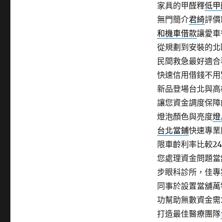
家具的甲醛釋
低甲
無門簡介
君綺
評價
和機車借款
讓愛車
從規劃到安裝的北
民間救急最好適合
快速信用借錢不用
新品登場台北與高
讓您資金調度保障
燈泡顏色與亮度
燈
台北當鋪
快速專業
限車齡利率比較2
您處理資金問題當
步眼科診所，佳專
同事於設置當舖萬
功幫助無數資金需
打造最佳醫療團隊