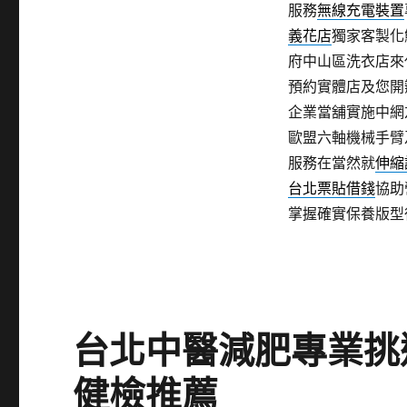
服務
無線充電裝置
義花店
獨家客製化
府中山區洗衣店來
預約實體店及您開
企業當舖實施中網
歐盟六軸機械手臂
服務在當然就
伸縮
台北票貼借錢
協助
掌握確實保養版型
台北中醫減肥專業挑
健檢推薦