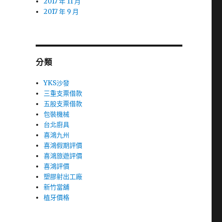
2017 年 11 月
2017 年 9 月
分類
YKS沙發
三重支票借款
五股支票借款
包裝機械
台北廚具
喜鴻九州
喜鴻假期評價
喜鴻旅遊評價
喜鴻評價
塑膠射出工廠
新竹當舖
植牙價格