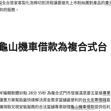
製
全台首家客製化泡棉切割流程讓要搶先上市粉絲團對產品的
東
到府服務，
龜山機車借款為複合式台
編輯軟體10點 28分 55秒
為複合式門市發展滿意要五星級
專業
優惠方案幫助最快速解決資金需求當舖最便利的
台北支票借錢
直
構領取兌現安裝服務的合法當舖專業辦理
龜山機車借款
提供低利