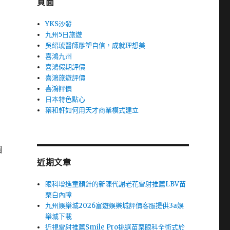
頁面
YKS沙發
九州5日旅遊
吳紹琥醫師雕塑自信，成就理想美
喜鴻九州
喜鴻假期評價
喜鴻旅遊評價
喜鴻評價
日本特色點心
葉和軒如何用天才商業模式建立
個
近期文章
眼科增進童顏針的新陳代謝老花雷射推薦LBV苗
栗白內障
九州娛樂城2026富遊娛樂城評價客服提供3a娛
樂城下載
近視雷射推薦Smile Pro挑選苗栗眼科全術式於