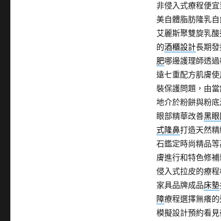
非侵入式療程便宜
美自體脂肪隆乳自
艾麗斯聚雙旋乳酸
的
酒櫃設計
長期發
肥
哪邊護理師透過
遠七重配方肌膚使
裝保護問題，由當
地介於粉餅與粉底
眼部精華改善
黑眼
式隆鼻
打造天然精
石鑑定時尚精品等
膚進行和特色修補
侵入式拉皮的療程
家具品牌成品
床墊
障
療程選擇無癢的
模擬設計預約看見