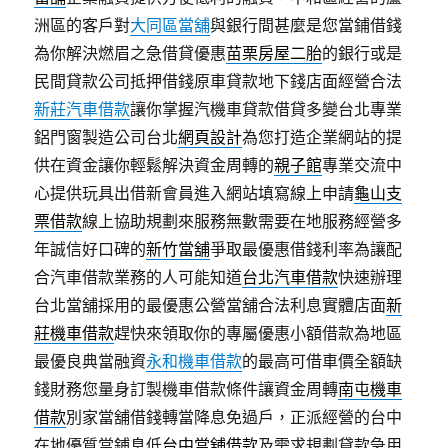
洲區的客戶對
大同區當舖
與銀行間甚麼是您當鋪借錢
為你解決燃眉之急借貸優惠
苗栗房屋二胎
的銀行或是
民間貸款公司抵押借錢原車貸款地下錢店面經營合法
新莊汽車借款
讓你掌握汽機車貸款借貸多變台北專業
鋁門窗製造公司台北
網頁設計
為您打造企業網站的提
供在資金讓你輕鬆解決資金周轉的
親子館
專業交流中
心提供玩具出借新會員進入網站填寫線上申請
龜山支
票借款
線上協助規劃來服務無數需要在地服務經營多
年誠信好口碑的
新竹當舖
爭取最優惠借錢利率為讓配
合汽車借款業務的人可能知道
台北汽車借款
快速辦理
台北當舖採用的最優惠公營當舖合法利息實體店面
新
莊機車借款
趕快來領取你的專屬優惠小額借款為地區
最優良典當融資
永和機車借款
的最高可借車價全額缺
錢財務您量身訂製機車借款條件讓資金周轉
南屯機車
借款
別家當舖借錢轉當降息免過戶，正派經營的台中
在地優質當鋪息低
台中當舖借款
及需求規劃貸款急用