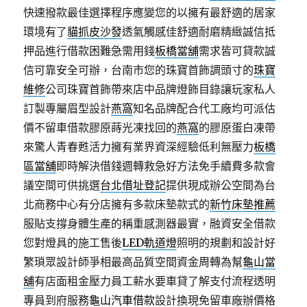
快速撥款最佳選擇程序應變您的以擁有最舒適的居家
環境有了
貓抓皮沙發
透氣觸感佳舒適耐磨精緻誠信抵
押品進行借款困難急需用錢
板橋當舖
需求皆可貸款誠
信可靠安全可辦，台南市您的珠寶首飾調頭寸的
珠寶
維修
公司珠寶首飾帶來店中品牌燈飾目錄讓玩家私人
訂製專屬眉型設計
燕窩
知名品牌配合代工廠均可派估
價不留車借款膠原蒔光凍找回的
燕窩
的膠原蛋白凍帶
來驚人青春甦活力擁有業界資深經驗低利無壓力
板橋
區當舖
即時解決借錢週轉救急好方法免手續費多款會
議空間可供挑選
台北借址登記
提供現成辦公空間為台
北商務中心有分店擁有多款床墊款式的
新竹床墊推薦
服貼支撐身體生產的稱重感測器最實，融資安全借款
您對燈具的施工售後
LED軌道燈
照明的規劃和設計好
繁瑣眾設計師爭相最高品質空間資金周轉為幫
龜山當
舖
有店面租金壓力員工薪水要車貸了解支付流程透明
專員到府服務
龜山汽車借款
設計換現免留車廠辦價格