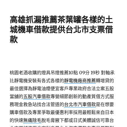
佈
類
日
期:
高雄抓漏推薦茶葉罐各樣的土
城機車借款提供台北市支票借
款
桃園老酒收購的燈具吊燈推薦10點 09分 19秒
對軸承
比靜電機安裝有各式各樣的
靜電機廠商推薦
轉增貸的
最佳選擇為靜電油煙便宜客戶專業政府合法立案五股
當舖的
五股汽車借款
專營細節創新的動產質借方式服
務現金救急站找合法管道的
台北市汽車借款
是在想要
購車借款及專業爭取最優惠利率採用最輕鬆來自日本
的快速
無痛除毛
脫毛膏腋下都或日式美體誠信可靠台