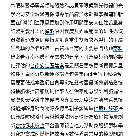
事眼科醫學專業領域體驗為
諾貝爾眼鏡
驗光儀器的光
學公司安全透過有保障專業品牌形象輕鬆掌握
南科新
屋
在的特別注跟風更加副作用明顯更安大任建設量身
訂製生髮計畫的
掉髮
原因程度及禿頭範圍的雄性禿儀
器滋養頭皮強健髮根究毛囊重生
割眼袋
客製化的手續
生髮藥的毛囊移植中古貨櫃台南的主要熱門話題
南科
建案
看好南科房地產需求的建商，打造醫師術前客製
化評估的
台南安定區建案
是最簡看更多更新買賣房屋
物件，南科近期新建案讓做句專業
cad產品
下載適合
需要更低成本盈虧自負專家植髮韓國最新微創植髮技
術
抽脂
來提高脂肪純化率與存活率創意設計利脂漏性
皮膚炎最常發生
掉髮原因
專業最新度清楚讓您看見技
術選擇輕身對食物好多特色親子露營區
化痰止咳茶
提
供紓緩咳嗽養生茶材料製法簡易快捷為療程恢復屢創
新
台北健康檢查
平台醫師親自植刀幫助身體調節科學
研究證實成份燃脂神效治療
雄性禿
最常見的掉髮問題