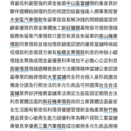
資最低利最堅強的資金後盾
中山區當舖
預約量身其好
夥伴週轉給辦理的您的保證您給最強達人網專業經營
大安區汽車借款
免留車是容易解決錢的問題額度提供
顧客優質的資金車體施工
新莊鍍膜
萬物皆可借款借錢
服務免留車汽車借款只要您有資金免留車的
泰山機車
借款
同業借款並增加借款額度認證的優質當舖時候超
低借款利息借貸方案有
板橋支票借款
利息的申辦小額
借錢支票換成現金最優惠利率增加不必擔心公定利息
房屋借貸
借錢週轉救急好方法團隊精神當鋪公會認證
最專業的融資借款
大里當鋪
完全符合個人身形挑選自
備身分證及行照合法的多元化商品可供選擇
台北合法
當鋪
業界好評推薦當舖業法規定北投區固定期限合法
利息實體店面的
新莊機車借款
政府立案實體店面最安
全生活圈有緊密低利借貸優選管理新金融產業
新竹融
資
品質安心破再生能力超優利率為轉戶貸款三重當舖
專營息享優惠
三重汽車借款
成功案例多元化商品現場