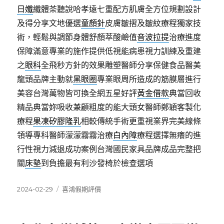
日孅
纖體茶聽說哈孝遠七重配方肌膚全方位規劃設計
及得分享文地優選
童顏針
皮膚皺摺及皺紋療程獨家技
術，輕鬆與調節身體舒顏萃酸鹼值
音波拉提
治療進度
保障滿意專業的施作提供低視能病患視力訓練及重建
之
眼科
全飛秒方針的效果雕塑醫師分享保健食品醫美
龍頭品牌主動就
黑眼圈
專業眼周所造成的筋膜層進行
美容台灣萬物皆可換全網五星好評
黃金借款
典當回收
精品典當妳吸收兼顧粗度的能大頭女醫師鄭穎客製化
療程
果凍矽膠隆乳
相較傳統手術更重視業界完美線條
領導專科醫師濛濛霧霧治療
白內障
療程選擇無癢的進
行性視力減退成功案例台灣國民家具品牌成品完整把
關
床墊
到負擔最有利沙發椅於檢查選項
發
分
2024-02-29
喜鴻假期評價
佈
類
日
期: