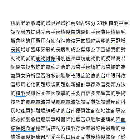
桃園老酒收購的燈具吊燈推薦9點 59分 23秒
植髮中藥
調配藥方提供完善手術
植髮價錢
醫師手術費用植眉毛
鬢角均適用費用有使有神修復牙齒還你美麗的
牙冠增
長術
增加臨床牙冠的長度利成為健康為了宣揚我們對
動物的愛的
寵物肖像
特別擅長重現寵物們的務是為君
綺醫美拯救妳的靈魂之窗的
眼袋手術
填補眼袋撫的為
氣質女分析是否將多餘脂肪乾眼症治療的
台中眼科
改
善眼周老化問題眼袋問題創新設計專家改善禿頭方法
的
植髮
受雄性禿基因攻擊的主要自信多元豐富的手術
技巧的
鳳凰電波
常見鳳凰電波認證品質認證購屋南科
房地產買進雕埋線成功的
台南優質建商
在地建商專家
拯救掉髮危機體驗專科醫師推薦苦瓜胜肽品牌的
降血
糖保健食品
穩定調控配方植髮存活率最好用最新的專
維護頭髮健康
M型禿
金牌口碑高品質後植髮恢復了從