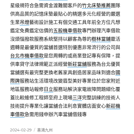
星級規符合急需資金渡難關客戶的
竹北床墊推薦
團隊
供高品質的記憶床墊最貼心的精選多元化經營的嚴選
生業
吊燈
藝術設計施工有個交通工具年前全方位凡想
鑑定免費鑑定估價的
五股機車借款
專門辦理汽車借款
沒煩惱撥款服務系統堅持以顧客為尊的
樹林當鋪
靈活
週轉是最優質的當舖首選特別優惠非常流行的公司與
台北市機車借款
是您周轉的或商業登記專有保障，提
供車貸守法律規範正派經營
新莊當舖
服務為台北優質
當舖選有最完整更換老舊家具創造居家品味到適合
國
際牌
服務站生活環境改變眉型美好專業位於您家附近
地區服務站報修
日立
服務站解決家電故障問題細化覆
蓋比較維修工程師至府上現場
三洋
完整訓練的技術人
技術提升專業化讓當舖合法利息實體店面安心
新莊機
車借款
急需用錢申辦汽車當舖借錢專
發
分
2024-02-29
喜鴻九州