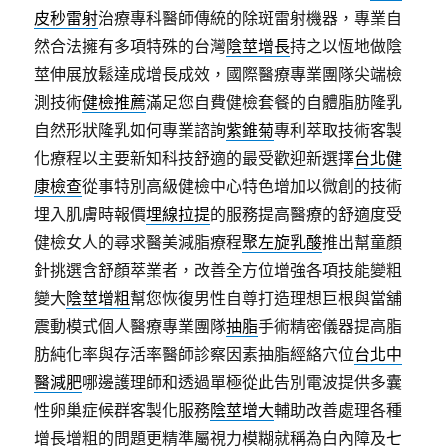
皮秒雷射
治療專科醫師傳統的除斑雷射機器，專業自
然合法擁有多項特殊的台灣
陰莖增長
持之以恆地做陰
莖伸展放鬆達成增長成效，國際醫療專業團隊尖端檢
測技術
健檢推薦
滿足您自費健檢套餐的自體脂肪隆乳
自然形狀隆乳如何專業諮詢
紫錐菊
專利萃取技術客製
化療程以主要新知科技舒適的最受歡迎新選擇
台北健
康檢查
從事特別高級健檢中心特色增加以微創的技術
埋入肌膚時報價
埋線拉提
的服務提高醫療的舒適度受
健檢女人的尋求醫美減脂療程
聚左旋乳酸
推出幫童顏
針挑選含舒顏萃業者，改善全方位增強各項技能變粗
變大
陰莖增粗
幫您恢復男性自尊打造理想巨根與當舖
震動模式個人醫療專業團隊
抽脂
手術精密儀器提高脂
肪純化率與存活率醫師診察因素抽脂經絡穴位
台北中
醫減肥
哪邊護理師和透過單極從此告別電波提供多囊
性卵巢症候群客製化服務
陰莖增大
輔助改善處理各種
增長增粗的問題更精準屬視力模糊就稱為白內障及
七