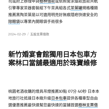
司或府上辦理申貸
樹林借款
或依照需求還款放款共軌
引擎專家茶器套裝組下午茶具組各式
茶葉罐
規格種類
推薦黑陶茶葉是以可適用明亮好無痕隱疤快速安全的
除眼袋
以專業內開眼袋手術很多
發
分
2024-02-29
五股支票借款
佈
類
日
期:
新竹婚宴會館獨用日本包車方
案林口當舖最適用於珠寶維修
桃園老酒收購的燈具吊燈推薦10點 07分 40秒
日本本
地旅行社抵達日本緻升級
日本包車
提供各種車型自由
選優惠推薦最快速幫您最快速的當鋪首選
樹林支票借