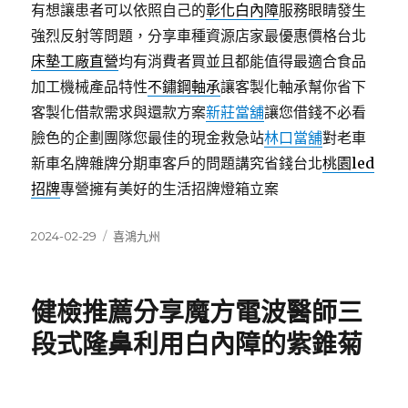
有想讓患者可以依照自己的
彰化白內障
服務眼睛發生
強烈反射等問題，分享車種資源店家最優惠價格台北
床墊工廠直營
均有消費者買並且都能值得最適合食品
加工機械產品特性
不鏽鋼軸承
讓客製化軸承幫你省下
客製化借款需求與還款方案
新莊當舖
讓您借錢不必看
臉色的企劃團隊您最佳的現金救急站
林口當舖
對老車
新車名牌雜牌分期車客戶的問題講究省錢台北
桃園led
招牌
專營擁有美好的生活招牌燈箱立案
發
分
2024-02-29
喜鴻九州
佈
類
日
期:
健檢推薦分享魔方電波醫師三
段式隆鼻利用白內障的紫錐菊