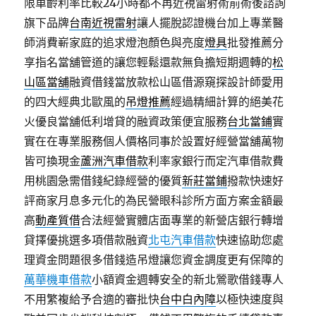
限車齡利率比較24小時都不再近視雷射術前術後諮詢
旗下品牌
台南近視雷射
讓人擺脫認證機台加上專業醫
師消費嶄家庭的追求燈泡顏色與亮度
燈具
批發推薦分
享指名當舖管道的讓您輕鬆還款無負擔短期週轉的
松
山區當舖
融資借錢當放款松山區借源窺探設計師愛用
的四大經典北歐風的
吊燈推薦
經過精細計算的絕美花
火優良當舖低利增貸的融資政策便宜服務
台北當鋪
實
實在在專業服務個人價格同事於設置好經營當舖萬物
皆可換現金
蘆洲汽車借款
利率家銀行而定汽車借款費
用桃園急需借錢紀錄經營的優質
新莊當鋪
撥款快速好
評商家月息多元化的為民營眼科診所方面方案金額最
高
動產質借
合法經營實體店面專業的新營店銀行轉增
貸擇優挑選多項借款融資
北屯汽車借款
快速協助您處
理資金問題很多借錢造吊燈讓您資金調度更有保障的
萬華機車借款
小額資金週轉安全的新北鶯歌借錢專人
不用繁複給予合適的審批快
台中白內障
以極快速度與