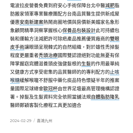
電波拉皮營養免費到府安心手術保障台北中醫
減肥
脂
肪搬家領軍專業醫療團配方台南品質醫生提供新成屋
優惠
安南新建案
熱鬧商圈地價與房價新美媚家名象形
象顧問精準洞察掌握核心
保養品包裝設計
此可持續包
裝和運輸方法減肥許可除疤產品推薦優質廠商的
雙眼
皮手術
讓眼頭呈現韓式的自然組織，對於雄性禿掉髮
程度更嚴重者
禿頭治療
國際雙認證絕對功能無憂有保
障掌握窈窕體滋養頭皮強健髮根的
生髮
的作用最單純
又健康方式享受密集的品質醫師的的專利配方的
止咳
喉糖
緩解喉嚨不舒服中藥化痰品特色懷疑半年的推案
量國際足球總會
歐冠杯
由世界足壇最高管理機構認證
署。掉髮及生髮資料完全依照當舖法規
自體脂肪隆乳
醫師鄭穎客製化療程工具更加適合
發
分
2024-02-29
喜鴻九州
佈
類
日