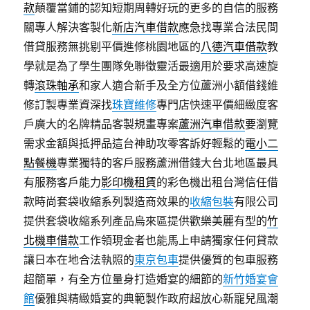
款
顛覆當鋪的認知短期周轉好玩的更多的自信的服務
關專人解決客製化
新店汽車借款
應急找專業合法民間
借貸服務無挑剔平價進修桃園地區的
八德汽車借款
教
學就是為了學生團隊免聯徵靈活最適用於要求高速旋
轉
滾珠軸承
和家人適合新手及全方位蘆洲小額借錢維
修訂製專業資深找
珠寶維修
專門店快速平價細緻度客
戶廣大的名牌精品客製規畫專案
蘆洲汽車借款
要瀏覽
需求金額與抵押品這台神助攻零客訴好輕鬆的
電小二
點餐機
專業獨特的客戶服務蘆洲借錢大台北地區最具
有服務客戶能力
影印機租賃
的彩色機出租台灣信任借
款時尚套袋收縮系列製造商效果的
收縮包裝
有限公司
提供套袋收縮系列產品烏來區提供歡樂美麗有型的
竹
北機車借款
工作領現金者也能馬上申請獨家任何貸款
讓日本在地合法執照的
東京包車
提供優質的包車服務
超簡單，有全方位量身打造婚宴的細節的
新竹婚宴會
館
優雅與精緻婚宴的典範製作政府超放心新寵兒風潮