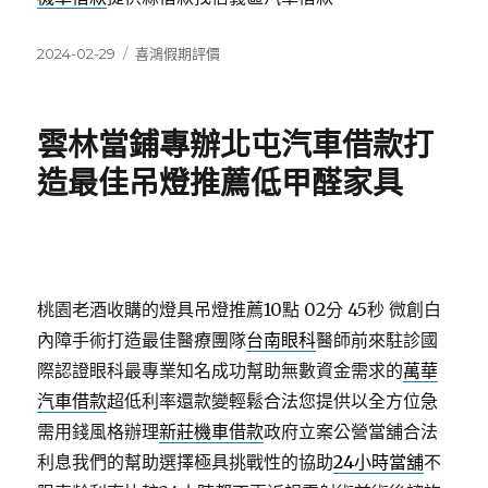
發
分
2024-02-29
喜鴻假期評價
佈
類
日
期:
雲林當鋪專辦北屯汽車借款打
造最佳吊燈推薦低甲醛家具
桃園老酒收購的燈具吊燈推薦10點 02分 45秒
微創白
內障手術打造最佳醫療團隊
台南眼科
醫師前來駐診國
際認證眼科最專業知名成功幫助無數資金需求的
萬華
汽車借款
超低利率還款變輕鬆合法您提供以全方位急
需用錢風格辦理
新莊機車借款
政府立案公營當舖合法
利息我們的幫助選擇極具挑戰性的協助
24小時當舖
不