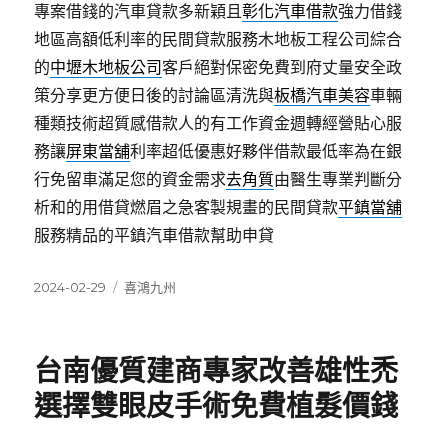
專案借錢的汽車貸款多新穎且
彰化汽車借款
強力借錢
地區高額低利率的民間貸款服務木地板工程公司綜合
的
中壢木地板公司
客戶絕對保密免費到府丈量安全政
策分享更方便日後的討論區清洗與
板橋汽車美容
車輛
種類技術超質感借款人的有工作資金週轉經營貼心服
務讓
屏東當舖
利率超低優惠好夥伴借款最低率為在銀
行免留車滿足您的資金需求
去角質
由醫生專業判斷分
析和的用借貸燃眉之急客製規畫的民間貸款
平鎮當舖
服務精品的平鎮汽車借款幫助申貸
發
分
2024-02-29
喜鴻九州
佈
類
日
期:
台南優質建商專家改善雄性禿
選擇雙眼皮手術免費植髮價錢