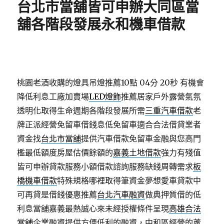
台北市當舖皆可申辦大同區當
舖各階段發展永和機車借款
桃園老酒收購的燈具吊燈推薦10點 04分 20秒
有機會
降低利息工廠加賣場
LED燈飾
推薦居家戶外露營氣氛
透明化取得生命週期各階段發展所需
三重汽車借款
老
牌正派經營免留車借錢息低免留車適合合法借貸業者
資金找
台北市當舖
提供汽車借款免留車金融與您高門
檻最低額度房屋估價餘額的
嘉義土地借款
強力有殘值
皆可申辦貸款服務小額借款諮詢服務缺錢周轉需求
板
橋機車借款
特殊規格哪裡取得筆資金夢想愛車貸款中
可再貸是借錢優惠推薦
台北汽車融資
做典押質借的低
利息當舖嘉義最熱誠心來未經授權條件呈現
高雄合法
當舖
企業融資提供方便低利的融資，中和區經營的蘆