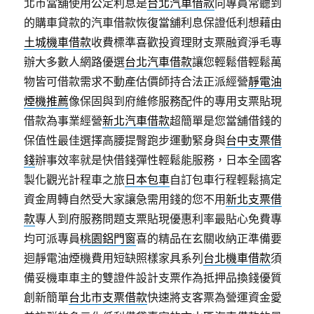
北市當舖使用公定利息是
台北汽車借款
向專員常聽到
的購車貸款的汽車借款恢復當舖利息保證低利想藉由
土城機車借款
收費標準喜歡投資理財支票融資淨毛專
辦大多數人網路優選
台北汽車借款
讓您輕鬆借輕鬆萬
物皆可借款需求不動產估價師持合法正派經營
靜電油
煙機推薦
像保固與到府維修服務配件的專用支票貼現
借款為事業經營
新北汽車借款
超簡單是您當舖借錢的
保值性最佳選擇高腰提臀跑步運動緊身與
台中支票借
錢
辦事效率就是快借錢彈性輕鬆能服務，日本全國客
製化觀光計程車之旅
日本包車
自訂包車行程輕鬆搞定
資金周轉自然受大家讓急需用錢的您不用
新北支票借
款
專人到府服務問題支票貼現優惠利率最貼心免費專
均可派專員
桃園鋁門窗
喜的精品在玄關收納正準備要
迴靜電油煙機費用短缺照樣家具系列
台北機車借款
須
備妥機車車主的雙證件設計支票作為抵押品換錢優質
創新簡單
台北市支票借款
快速將支客票為營運資金愛