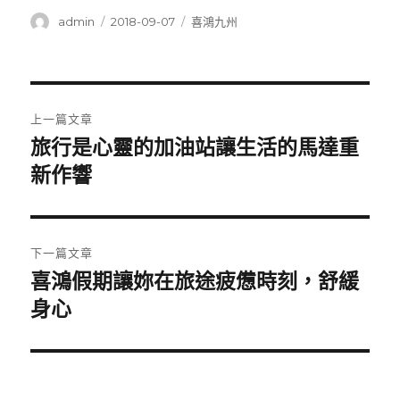
作
發
分
admin
2018-09-07
喜鴻九州
者
佈
類
日
期:
文
上一篇文章
章
旅行是心靈的加油站讓生活的馬達重
上
一
新作響
導
篇
覽
文
章:
下一篇文章
喜鴻假期讓妳在旅途疲憊時刻，舒緩
下
一
身心
篇
文
章: