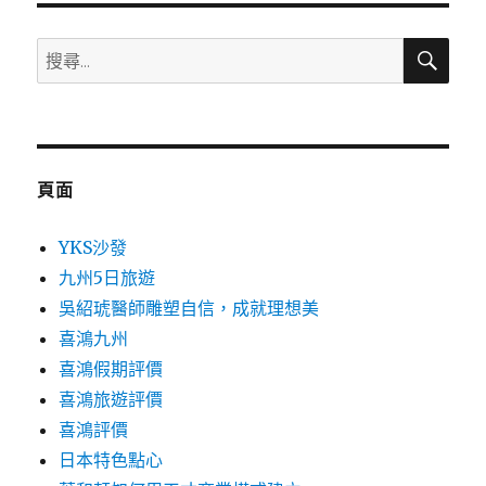
搜
搜
尋
尋
關
鍵
字:
頁面
YKS沙發
九州5日旅遊
吳紹琥醫師雕塑自信，成就理想美
喜鴻九州
喜鴻假期評價
喜鴻旅遊評價
喜鴻評價
日本特色點心