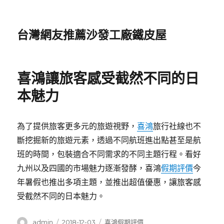
台灣網友推薦沙發工廠鐵皮屋
喜鴻讓旅客感受截然不同的日
本魅力
為了提供旅客更多元的旅遊視野，
喜鴻
旅行社線也不
斷挖掘新的旅遊元素，透過不同航班進出點甚至是航
班的時間，包裝適合不同需求的不同主題行程。看好
九州以及四國的市場魅力逐漸發酵，喜鴻
假期評價
今
年暑假也推出多項主題，並推出超值優惠，讓旅客感
受截然不同的日本魅力。
作
發
分
admin
2018-12-03
喜鴻假期評價