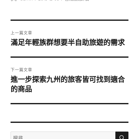
者
佈
類
日
期:
文
上一篇文章
章
滿足年輕族群想要半自助旅遊的需求
上
一
導
篇
覽
文
下一篇文章
章:
進一步探索九州的旅客皆可找到適合
下
一
的商品
篇
文
章:
搜
搜
尋