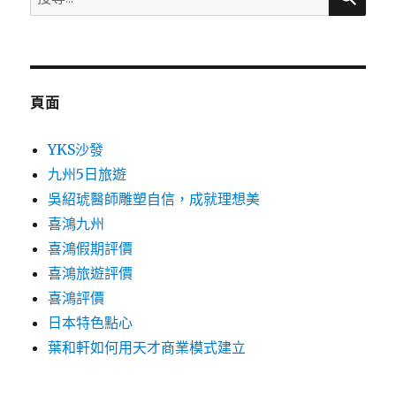
尋
關
鍵
字:
頁面
YKS沙發
九州5日旅遊
吳紹琥醫師雕塑自信，成就理想美
喜鴻九州
喜鴻假期評價
喜鴻旅遊評價
喜鴻評價
日本特色點心
葉和軒如何用天才商業模式建立