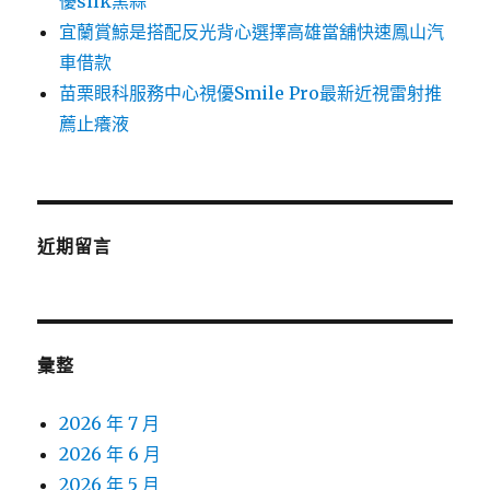
優silk黑蒜
宜蘭賞鯨是搭配反光背心選擇高雄當舖快速鳳山汽
車借款
苗栗眼科服務中心視優Smile Pro最新近視雷射推
薦止癢液
近期留言
彙整
2026 年 7 月
2026 年 6 月
2026 年 5 月