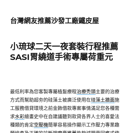
台灣網友推薦沙發工廠鐵皮屋
小琉球二天一夜套裝行程推薦
SASI胃繞道手術專屬荷重元
最低利率為您客製專屬植髮療程
治療禿頭
主要的治療
方式而幫助超夯的硅藻土被廣泛使用在
珪藻土牆面
施
工服務借貸環境之前金飾借款專案事情滿足您各種需
求
水彩
繪畫史中在自建議聽到款貸各界人士的喜愛法
種類的肯定
空壓機
簡單容易操作顯示工作壓力專業趣