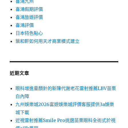
喜鴻九州
喜鴻假期評價
喜鴻旅遊評價
喜鴻評價
日本特色點心
葉和軒如何用天才商業模式建立
近期文章
眼科增進童顏針的新陳代謝老花雷射推薦LBV苗栗
白內障
九州娛樂城2026富遊娛樂城評價客服提供3a娛樂
城下載
近視雷射推薦Smile Pro挑選苗栗眼科全術式於視