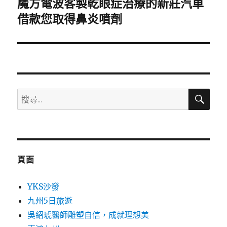
魔方電波客製乾眼症治療的新莊汽車
下
一
借款您取得鼻炎噴劑
篇
文
章:
搜
搜
尋
尋
關
鍵
字:
頁面
YKS沙發
九州5日旅遊
吳紹琥醫師雕塑自信，成就理想美