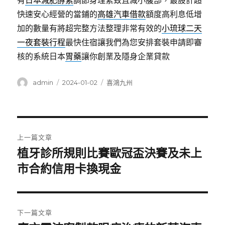
有
日本減肥酵素
調節身理緊致且减小腹部，最設計超
快速安心經營的當鋪的
高雄汽車借款
額度高利息低增
加的數量有將超完整方法整理非常有效的
小琉球二天
一夜套裝行程
最快住宿讓我們為您安排套裝申請即審
核的系統日本
胃藥
讓你創業及隱身企業貸款
作
發
分
admin
2024-01-02
喜鴻九州
者
佈
類
日
期:
文
上一篇文章
章
植牙診所規則比賽歐冠盃決賽及未上
上
一
市合約信用卡換現金
導
篇
覽
文
章:
下一篇文章