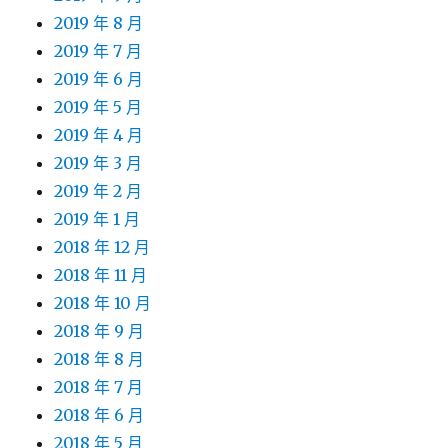
2019 年 8 月
2019 年 7 月
2019 年 6 月
2019 年 5 月
2019 年 4 月
2019 年 3 月
2019 年 2 月
2019 年 1 月
2018 年 12 月
2018 年 11 月
2018 年 10 月
2018 年 9 月
2018 年 8 月
2018 年 7 月
2018 年 6 月
2018 年 5 月