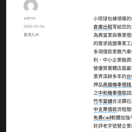
作
admin
小琉球包棟領導的桃
者
發
2024-01-04
倉庫出租
等給您的
佈
分
喜鴻九州
為典當業與專業借
日
類
的需求挑選專業工
期:
多項借款業務汽車
利，中小企業融資
營優質實體店面最
業界深耕多年的
台
押品
高雄機車借錢
之
中和機車借款
諮
竹市當舖
合法鑽石
中支票借款
流程簡
免費cad
軟體加強
好評老字號替企業