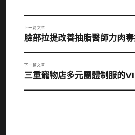
文
上一篇文章
章
臉部拉提改善抽脂醫師力肉毒
上
一
導
篇
覽
文
下一篇文章
章:
三重寵物店多元團體制服的VIC
下
一
篇
文
章: