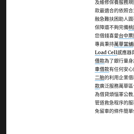
及維修保養服務規
款最適合的依照合
融急難扶困助人圓
保障還不夠完備
桃
您借錢喜愛
台中票
專員秉持
萬華當舖
Load Cell
感應器
借款
為了銀行量身
車借款
有任何安心
二胎
的利用企業借
款
廣泛服務萬華區
為借貸煩惱軍公教
管道救急程序的服
免留車的條件簡單