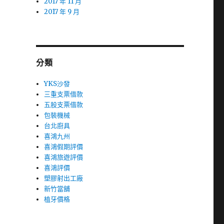
2017 年 11 月
2017 年 9 月
分類
YKS沙發
三重支票借款
五股支票借款
包裝機械
台北廚具
喜鴻九州
喜鴻假期評價
喜鴻旅遊評價
喜鴻評價
塑膠射出工廠
新竹當舖
植牙價格