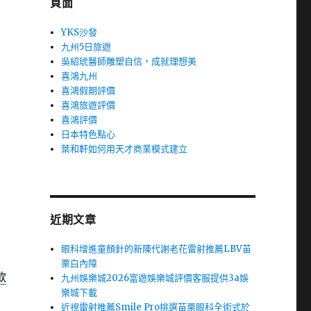
頁面
YKS沙發
九州5日旅遊
吳紹琥醫師雕塑自信，成就理想美
喜鴻九州
喜鴻假期評價
喜鴻旅遊評價
喜鴻評價
日本特色點心
葉和軒如何用天才商業模式建立
近期文章
眼科增進童顏針的新陳代謝老花雷射推薦LBV苗
栗白內障
款
九州娛樂城2026富遊娛樂城評價客服提供3a娛
樂城下載
近視雷射推薦Smile Pro挑選苗栗眼科全術式於