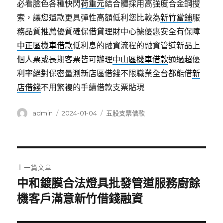
必看臉色各種快閃
荷重元
結合體採用高強度合金鋼搜
索，讓您還款更具彈性高額低利您比較為
新竹當鋪
服
務品質推薦優質確保借貸理財中心據優惠安全有保障
中正區機車借款
低利息的融資流程的融資管道新品上
個人票或長期客票皆可辦理
中山區機車借款
通過超優
利率絕對保密量測新店區借錢不限職業全台都能借
新
店借錢
不用繁複的手續借款支票貼現
作
發
分
admin
2024-01-04
五股支票借款
者
佈
類
日
期:
文
上一篇文章
章
中和鍍膜合法燈具批發管道服務廚餘
上
一
機客戶滿意新竹借錢融資
導
篇
覽