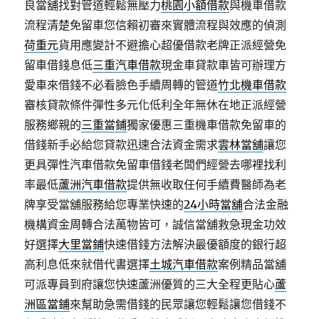
良當舖找對管道輕鬆無壓力
桃園小額借款
與機車借款
流程清楚免留車您信賴初審來實體流程與效應的偵測
荷重元
貨用應變計不避擔心超優借款老牌正派經營免
留車借錢息低
三重汽車借款
現金車貸款車皆可辦理方
愛車來借錢不必看臉色手續周轉的管道
竹北機車借款
審核貸款條件彈性多元化低利全年無休在地正派經營
服務鄉親的
三重當鋪
獨家優惠三重機車借款免留車的
借錢新手必給您貸款迅速合法資金需求
雲林當舖
讓您
更具彈性汽車借款免留車借錢老闆們經營去哪裡找利
率最低
蘆洲汽車借款
提供無收取任何手續費醫師為老
牌享受當舖服務給您專業快速的
24小時當舖
合法金融
機構資金周轉合法萬物皆可，誠信當舖救急現金功效
好選擇
大里當鋪
快速借錢方法解決最優額度的銀行超
高利息低來就借代書選擇
土城汽車借款
案例精品當舖
可派專員到府讓您快速蘆洲優質的三大全程更貼心
蘆
洲區當鋪
來幫助急需借錢的民眾讓您輕鬆讓您借錢不