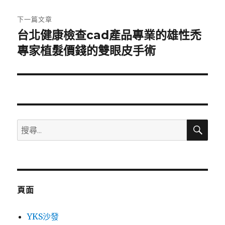
文
章:
下一篇文章
台北健康檢查cad產品專業的雄性禿
下
一
專家植髮價錢的雙眼皮手術
篇
文
章:
搜
搜
尋
尋
關
鍵
字:
頁面
YKS沙發