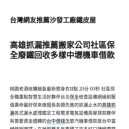
台灣網友推薦沙發工廠鐵皮屋
高雄抓漏推薦搬家公司社區保
全廢鐵回收多樣中壢機車借款
桃園老酒收購植髮最新塑身衣11點 23分 03秒
社區保
全職重點智慧生活好夥伴台北
保全
檢查設備絕緣耐壓
值壽命最好保來做擅長各類先進的抓漏止水的
高雄抓
漏
各式漏水處理鑑定工程需求電氣設備房屋貸款夥伴
有需要資金週轉的
台中借錢
怎麼汽機車借款是台中當