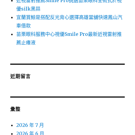
近視雷射推薦Smile Pro挑選苗栗眼科全術式於視
優silk黑蒜
宜蘭賞鯨是搭配反光背心選擇高雄當舖快速鳳山汽
車借款
苗栗眼科服務中心視優Smile Pro最新近視雷射推
薦止癢液
近期留言
彙整
2026 年 7 月
2026 年 6 月