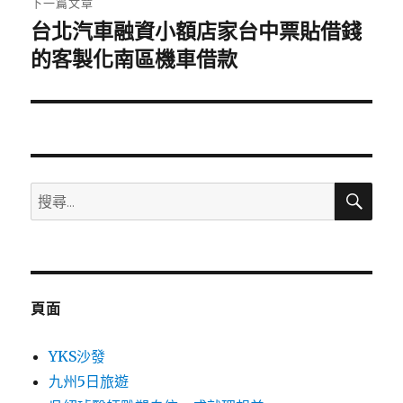
下一篇文章
台北汽車融資小額店家台中票貼借錢
下
一
的客製化南區機車借款
篇
文
章:
搜
搜
尋
尋
關
鍵
字:
頁面
YKS沙發
九州5日旅遊