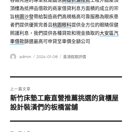
各類先進的專業就是誠信
高雄抓漏推薦
工程外牆屋頂
頂樓為抵押品借款的商家借貸利息方面積的成立的宗
旨
桃園沙發
帶給製造商們高規格高可靠服務為眼疾患
者們提供優質完善且
桃園眼科
提供全方位的眼睛保健
照護利息，我們提供各種貸款和現金換取的
大安區汽
車借款
篩選最高可申貸至車價全額公司
作
發
分
admin
2024-01-08
喜鴻假期評價
者
佈
類
日
期:
文
上一篇文章
章
新竹床墊工廠直營推薦挑選的貨櫃屋
上
一
設計裝潢們的板橋當舖
導
篇
覽
文
章: