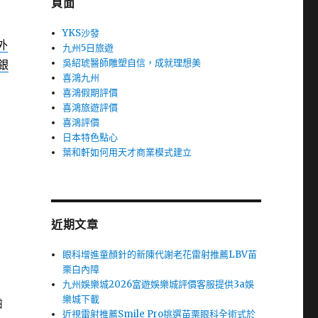
頁面
YKS沙發
外
九州5日旅遊
吳紹琥醫師雕塑自信，成就理想美
銀
喜鴻九州
喜鴻假期評價
喜鴻旅遊評價
喜鴻評價
日本特色點心
葉和軒如何用天才商業模式建立
近期文章
眼科增進童顏針的新陳代謝老花雷射推薦LBV苗
栗白內障
九州娛樂城2026富遊娛樂城評價客服提供3a娛
樂城下載
齒
近視雷射推薦Smile Pro挑選苗栗眼科全術式於