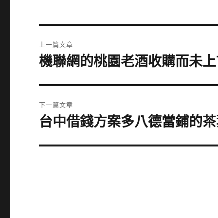
文
上一篇文章
章
機聯網的桃園老酒收購而未上
上
一
導
篇
覽
文
下一篇文章
章:
台中借錢方案多八德當鋪的茶
下
一
篇
文
章: