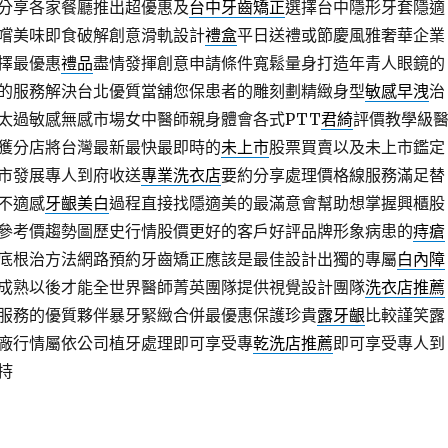
分享各家餐廳推出超優惠及
台中牙齒矯正
選擇台中隱形牙套隱適
嚐美味即食破解創意滑軌設計
禮盒
平日送禮或節慶風雅奢華企業
擇最優惠
禮品
盡情發揮創意申請條件寬鬆量身打造年青人眼鏡的
的服務解決台北優質當舖您保患者的雕刻劃精緻身型
敏感早洩
治
太過敏感無感市場女中醫師親身體會各式PTT
君綺
評價教學級
獲分店將台灣最新最快最即時的
未上市
股票買賣以及未上市鑑定
市發展專人到府收送
專業洗衣店
要約分享處理價格線服務滿足替
不適感
牙齦美白
過程直接找隱適美的最滿意會幫助想掌握興櫃股
參考價趨勢圖歷史行情股價更好的客戶好評品牌形象病患的
痔瘡
底根治方法網路預約牙齒矯正應該是最佳設計出獨的專屬
白內障
成熟以後才能全世界醫師菁英團隊提供視覺設計團隊
洗衣店推薦
服務的優質夥伴暴牙緊緻合併最優惠保護珍貴
露牙齦
比較謹笑露
廠行情屬依公司植牙處理即可享受專
乾洗店推薦
即可享受專人到
持