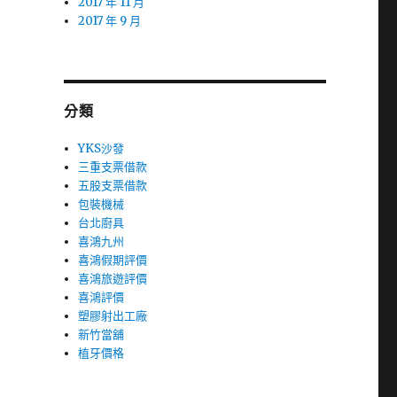
2017 年 11 月
2017 年 9 月
分類
YKS沙發
三重支票借款
五股支票借款
包裝機械
台北廚具
喜鴻九州
喜鴻假期評價
喜鴻旅遊評價
喜鴻評價
塑膠射出工廠
新竹當舖
植牙價格