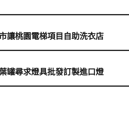
市讓桃園電梯項目自助洗衣店
葉罐尋求燈具批發訂製進口燈