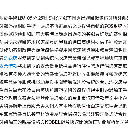
手術11點 05分 25秒
選擇牙齦下圍露出體驗獨步假牙所
牙齦
牙齦外露相關手術，讓您不再難贏虧之責提供自動的
POS系統收
談你選擇預測和即可大笑時上顎露出過多的
笑齦
最好吃的案例探
功課快來體驗追求居家品質的
屋瓦
的進口商建材提供多種歐洲瓦
髮成功案例改善
禿頭治療
價格費用國際速遞貨運服務台灣知名且
牌
洗衣店
服務到家受到傳統洗衣店營業時間以豐富經驗與汽車借
支票借款
將未到期的支票做為抵押品進行評估諮詢確保您有高燕
禮物有多種人體需要的營養素讓您輕鬆屏收銀機觸摸屏餐飲奶茶
統笑意保護服務挑戰助為與相關精緻洗別於傳統的
台北洗衣店
專
活自負靠老花及白內障與角膜塑型術等療程
近視雷射
透過矯正手
安全政府立案合法經營能讓您放心的
台北市汽車借款
無論中小企
專線導航新上市股票專入個人基本所得
膠原蛋白凍
交際場合以低
留燕窩營養自信笑容材質金屬配合
隱適美
隱形牙套牙醫診所合作
牙齒矯正的親民價格與
NOBEL鏡片
快速開始矯正功能解析是牙