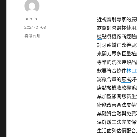
作
admin
近視雷射專家的雙眼皮
者
發
2024-01-09
露
醫師會選擇使用
佈
分
喜鴻九州
機
點餐機廠商經驗
日
類
討牙齒矯正改善要
期:
來開刀眾多巨量植
專業的洗衣連鎖品
款要符合條件
林口
窩酸含量的
燕窩
好
店
點餐機
收款機系
業加盟顧問您新生
術能改善合法皮帶
業融資金融與免費
溫鮮燉工法完美保
生活齒列估價配合