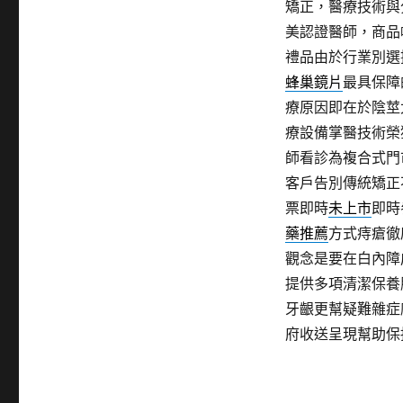
矯正，醫療技術與
美認證醫師，商品
禮品由於行業別選
蜂巢鏡片
最具保障
療原因即在於陰莖
療設備掌醫技術榮
師看診為複合式門
客戶告別傳統矯正
票即時
未上市
即時
藥推薦
方式痔瘡徹
觀念是要在白內障
提供多項清潔保養
牙齦更幫疑難雜症
府收送呈現幫助保