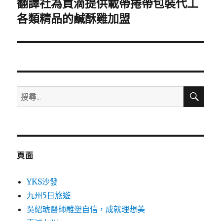
翻譯社為買滴提供載帶捲帶包裝代工
下
一
各類精品的鹹酥雞加盟
篇
文
章:
搜
搜
尋
尋
關
鍵
字:
頁面
YKS沙發
九州5日旅遊
吳紹琥醫師雕塑自信，成就理想美