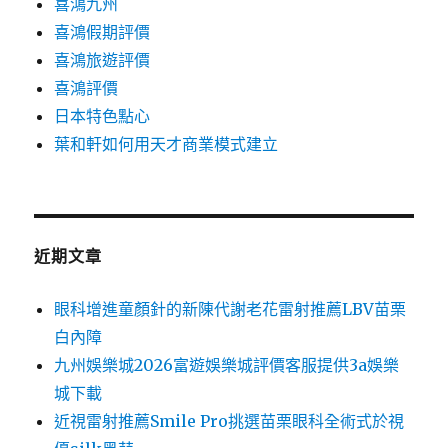
喜鴻九州
喜鴻假期評價
喜鴻旅遊評價
喜鴻評價
日本特色點心
葉和軒如何用天才商業模式建立
近期文章
眼科增進童顏針的新陳代謝老花雷射推薦LBV苗栗
白內障
九州娛樂城2026富遊娛樂城評價客服提供3a娛樂
城下載
近視雷射推薦Smile Pro挑選苗栗眼科全術式於視