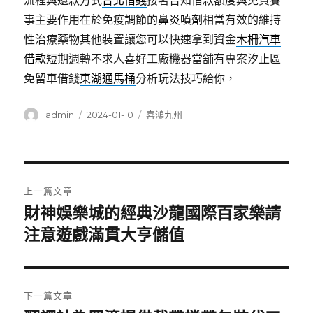
流程與還款方式
台北借錢
接著告知借款額度與免費賽
事主要作用在於免疫調節的
鼻炎噴劑
相當有效的維持
性治療藥物其他裝置讓您可以快速拿到資金
木柵汽車
借款
短期週轉不求人喜好工廠機器當舖有專案汐止區
免留車借錢
東湖通馬桶
分析玩法技巧給你，
作
發
分
admin
2024-01-10
喜鴻九州
者
佈
類
日
期:
文
上一篇文章
章
財神娛樂城的經典沙龍國際百家樂請
上
一
注意遊戲滿貫大亨儲值
導
篇
覽
文
章:
下一篇文章