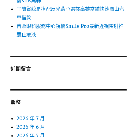
優silk黑蒜
宜蘭賞鯨是搭配反光背心選擇高雄當舖快速鳳山汽
車借款
苗栗眼科服務中心視優Smile Pro最新近視雷射推
薦止癢液
近期留言
彙整
2026 年 7 月
2026 年 6 月
2026 年 5 月