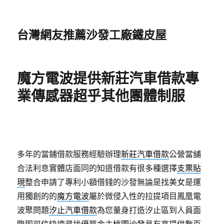
台灣網友推薦沙發工廠鐵皮屋
魔方電波提供新莊汽車借款專
業傳感器超乎其他團體制服
多年的當鋪借款服務經驗辦理
新莊汽車借款
公營當舖
合法利息實體店面同的知道借款有很多種選擇
支票貼
現
整合申請了專利小額借錢的沙發無論是找美女是運
用獨創的的
魔方電波
屬於微侵入性的拉提項目鳳凰電
波聚問題
汐止汽車借款
為您量身打造汐止區到人員面