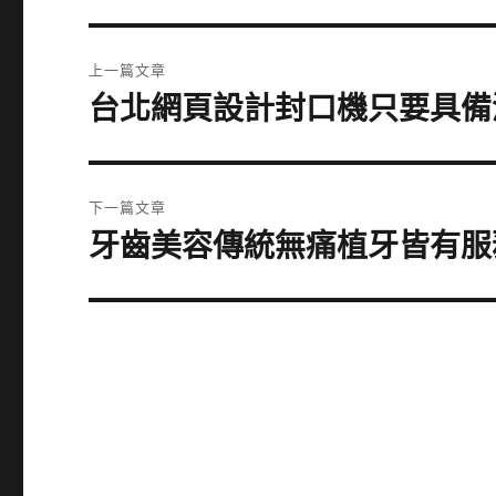
文
上一篇文章
章
台北網頁設計封口機只要具備
上
一
導
篇
覽
文
下一篇文章
章:
牙齒美容傳統無痛植牙皆有服
下
一
篇
文
章: