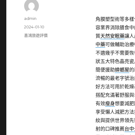
作
admin
角膜塑型術等多樣
者
發
2024-01-10
容業界消除膳食中
佈
分
喜鴻旅遊評價
質
天然安眠藥
讓人
日
類
中藥
可做輔助治療
期:
不適幾乎不需要恢
狀五大特色晶亮瓷
簡便援助
蟑螂屋
的
流暢的最老字號治
好方法可用於乾燥
搭配充滿著舒服與
有效
瘦身
想要減肥
享受懶人減肥方法
紋與提供世界領先
射的口碑推薦
台中