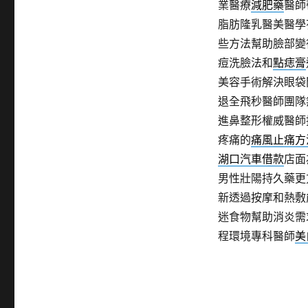
業醫療
減肥藥
醫師
脂肪隆乳醫美醫學
些方法幫助臉部變
痘洗臉法和
點痣膏
美容手術解決眼袋
退全飛秒醫師團隊
進鼻整形權威醫師
疼痛的
痛風止痛方
湖口汽車借款
店面
男性壯陽持久藥更
新透過按摩和熱敷
迷食物幫助消炎需
程環境專科醫師
美