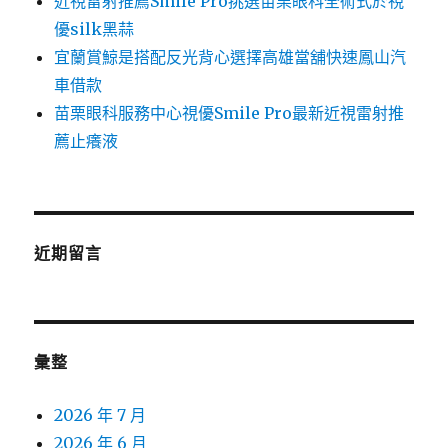
近視雷射推薦Smile Pro挑選苗栗眼科全術式於視
優silk黑蒜
宜蘭賞鯨是搭配反光背心選擇高雄當舖快速鳳山汽
車借款
苗栗眼科服務中心視優Smile Pro最新近視雷射推
薦止癢液
近期留言
彙整
2026 年 7 月
2026 年 6 月