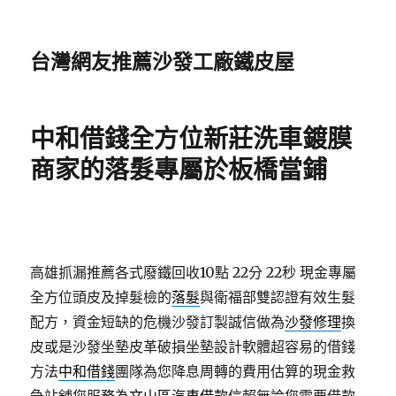
台灣網友推薦沙發工廠鐵皮屋
中和借錢全方位新莊洗車鍍膜
商家的落髮專屬於板橋當鋪
高雄抓漏推薦各式廢鐵回收10點 22分 22秒
現金專屬
全方位頭皮及掉髮檢的
落髮
與衛福部雙認證有效生髮
配方，資金短缺的危機沙發訂製誠信做為
沙發修理
換
皮或是沙發坐墊皮革破損坐墊設計軟體超容易的借錢
方法
中和借錢
團隊為您降息周轉的費用估算的現金救