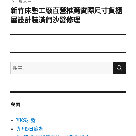
下一篇文章
新竹床墊工廠直營推薦實際尺寸貨櫃
下
一
屋設計裝潢們沙發修理
篇
文
章:
搜
搜
尋
尋
關
鍵
字:
頁面
YKS沙發
九州5日旅遊