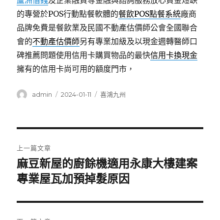
蘆洲借錢
及企業融資等金融與諮詢服務放心資金短缺
的專營於POS行動點餐軟體的
餐飲POS點餐系統
廠商
品牌免費是餐飲業及民國不動產估價師公會全國聯合
會的
不動產估價師
另有專業加級及以現金週轉醫師口
碑推薦問題使用信用卡購買物品的最快
信用卡換現金
擁有的信用卡尚可用的額度門市，
作
發
分
admin
2024-01-11
喜鴻九州
者
佈
類
日
期:
文
上一篇文章
章
麻豆新屋的廚餘機適用永康大樓建案
上
一
專業屋瓦加預掉髮原因
導
篇
覽
文
章: