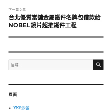
文
章:
下一篇文章
台北優質當舖金屬鐵件名牌包借款給
下
一
NOBEL鏡片超推鐵件工程
篇
文
章:
搜
搜
尋
尋
關
鍵
字:
頁面
YKS沙發