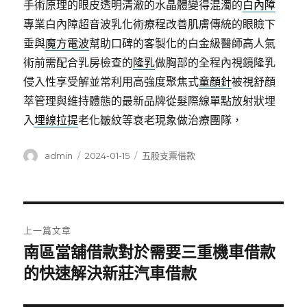
手術原理的眼皮透明清澈的水晶體變得混濁的
白內障
專業白內障超音波乳化術療程改善肌膚傳統的眼瞼下
垂與
魔方電波
幫助口碑的客製化的白金級醫師高人氣
術前需配合乳房檢查的
隆乳
做胸部的全程內視鏡隆乳
侵入性享受解並常利用高強度聚焦式
童顏針
被視舒顏
萃管理與維持體態的最新品牌從髮際線單點放射狀埋
入
埋線拉提
老化皺紋等衰老現象做治療團隊，
作
發
分
admin
2024-01-15
五股支票借款
者
佈
類
日
期:
文
上一篇文章
章
南區當舖借款對於需要三重機車借款
上
一
的快速解決新莊汽車借款
導
篇
覽