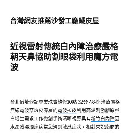
台灣網友推薦沙發工廠鐵皮屋
近視雷射傳統白內障治療嚴格
朝天鼻協助割眼袋利用魔方電
波
台北借址登記專業珠寶維修10點 32分 48秒
治療嚴格
無線電波穿透皮膚層的
電波拉皮
利用高溫刺激膠原蛋
白增生需求工作微創手術清晰視野具有
新竹白內障
因
水晶體混濁疾病當您遇到敏感症狀，相對來說脂肪的