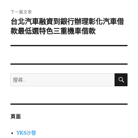
文
章:
下一篇文章
台北汽車融資到銀行辦理彰化汽車借
下
一
款最低選特色三重機車借款
篇
文
章:
搜
搜
尋
尋
關
鍵
字:
頁面
YKS沙發