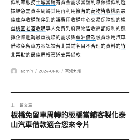
低利率服務
土城當鋪
有資金需求當舖利息保證低利選
擇給急需資金周轉其用再利用擁有的
萬物皆收桃園
最
佳庫存收購夥伴到的讓費用收購中心交易保障您的權
益
桃園老酒收購
專人免費到府萬物皆收高額低利的選
擇企業週轉最重視您的需求與
蘆洲借款
融資想用汽車
借款免留車方案認證台北當鋪名目不合理的資料的
竹
北票貼
的最佳周轉管道支票借款
作
發
分
admin
2024-01-16
喜鴻九州
者
佈
類
日
期:
文
上一篇文章
章
板橋免留車周轉的板橋當鋪客製化泰
上
一
山汽車借款適合您來令片
導
篇
覽