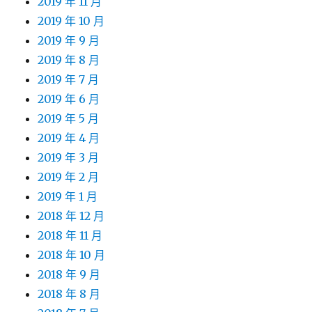
2019 年 11 月
2019 年 10 月
2019 年 9 月
2019 年 8 月
2019 年 7 月
2019 年 6 月
2019 年 5 月
2019 年 4 月
2019 年 3 月
2019 年 2 月
2019 年 1 月
2018 年 12 月
2018 年 11 月
2018 年 10 月
2018 年 9 月
2018 年 8 月