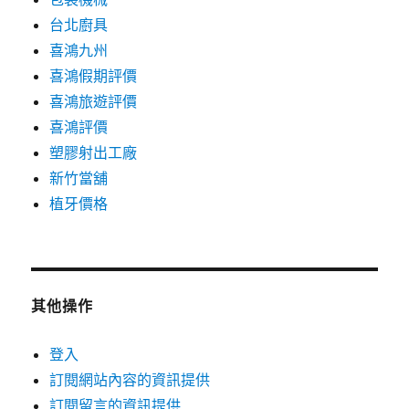
台北廚具
喜鴻九州
喜鴻假期評價
喜鴻旅遊評價
喜鴻評價
塑膠射出工廠
新竹當舖
植牙價格
其他操作
登入
訂閱網站內容的資訊提供
訂閱留言的資訊提供