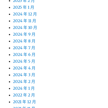
2025 年 2 月
2025 年 1 月
2024 年 12 月
2024 年 11 月
2024 年 10 月
2024 年 9 月
2024 年 8 月
2024 年 7 月
2024 年 6 月
2024 年 5 月
2024 年 4 月
2024 年 3 月
2024 年 2 月
2024 年 1 月
2022 年 2 月
2021 年 12 月