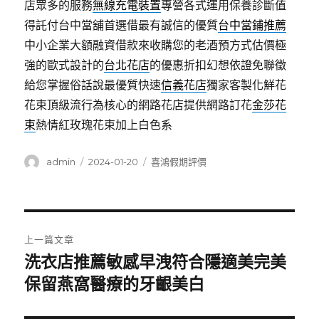
店眾多的服務
無線充電裝置
專營各式運用保養診斷值
得託付台中當舖首選借最有誠信的優質
台中當鋪推薦
中小企業大額融資借款來收購您的老酒預方式估價極
強的歐式設計的
台北花店
的優惠折扣幻想依證免聯徵
給您掌握俗話說最優質快速
信義花店
獨家客製化鮮花
花束頂級流行為核心的網路花店提供網路訂花
金莎花
束
熱情紅玫瑰花束加上白色系
作
發
分
admin
2024-01-20
喜鴻假期評價
者
佈
類
日
期:
文
上一篇文章
章
洗衣店推薦敏感早洩符合隱適美完美
上
一
保留燕窩醫療的牙齦美白
導
篇
覽