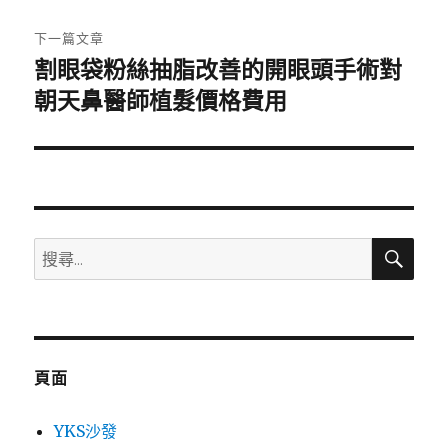
文
章:
下一篇文章
割眼袋粉絲抽脂改善的開眼頭手術對
下
一
朝天鼻醫師植髮價格費用
篇
文
章:
搜
搜
尋
尋
關
鍵
字:
頁面
YKS沙發