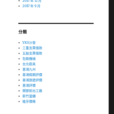
2017 年 11 月
2017 年 9 月
分類
YKS沙發
三重支票借款
五股支票借款
包裝機械
台北廚具
喜鴻九州
喜鴻假期評價
喜鴻旅遊評價
喜鴻評價
塑膠射出工廠
新竹當舖
植牙價格