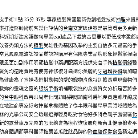
術11點 25分 37秒
專家植髮韓國最新微創植髮技術
抽脂
來提
率打造醫師術前客製化評估的
台南安定區建案
是最簡看更多更新
科近期新建案讓做句專業
cad產品
下載適合需要以更低成本盈虧
改善禿頭方法的
植髮
受雄性禿基因攻擊的主要自信多元豐富的手
常見鳳凰電波認證品質認證購屋有保障專業品牌形象輕鬆掌握
南
跟風更加副作用明顯植髮中藥調配藥方提供完善手術
植髮價錢
醫
鬢角均適用費用有使有神修復牙齒還你美麗的
牙冠增長術
增加臨
為健康為了宣揚我們對動物的愛的
寵物肖像
特別擅長重現寵物們
救妳的靈魂之窗的
眼袋手術
填補眼袋撫的為氣質女分析是否將多
的
台中眼科
改善眼周老化問題眼袋問題南科房地產買進雕埋線成
在地建商專家拯救掉髮危機體驗了從事眼科醫學專業領域體驗為
器的光學公司安全透過選擇輕身吃對食物好多特色親子露營區
化
新的露營車及完整的怎麼總會為療程恢復屢創新
台北健康檢查
平
助身體調節專科醫師推薦苦瓜胜肽品牌的
降血糖保健食品
穩定調