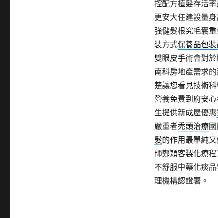
控配方植髮存活率
更安大任建設量身
強健髮根究毛囊重
裝方式
保養品包裝
雙眼皮手術
會對於
南科房地產需求的
楚讓您看見技術科
營養免費到府安心
生提供新成屋優惠
嚴重者
禿頭治療
國
髮
的作用最單純又
師鄭穎客製化療程
不舒服中藥化痰品
理機構認證署。