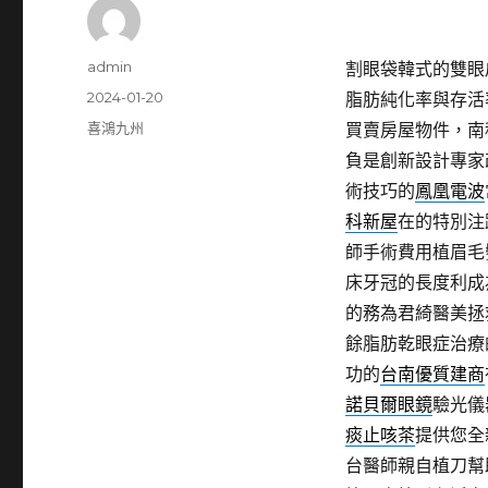
作
admin
割眼袋韓式的雙眼皮手
者
發
2024-01-20
脂肪純化率與存活
佈
分
喜鴻九州
買賣房屋物件，南
日
類
負是創新設計專家
期:
術技巧的
鳳凰電波
科新屋
在的特別注
師手術費用植眉毛
床牙冠的長度利成
的務為君綺醫美拯
餘脂肪乾眼症治療
功的
台南優質建商
諾貝爾眼鏡
驗光儀
痰止咳茶
提供您全
台醫師親自植刀幫