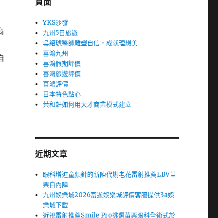
頁面
YKS沙發
高
九州5日旅遊
吳紹琥醫師雕塑自信，成就理想美
喜鴻九州
自
喜鴻假期評價
喜鴻旅遊評價
喜鴻評價
日本特色點心
葉和軒如何用天才商業模式建立
近期文章
眼科增進童顏針的新陳代謝老花雷射推薦LBV苗
栗白內障
九州娛樂城2026富遊娛樂城評價客服提供3a娛
樂城下載
近視雷射推薦Smile Pro挑選苗栗眼科全術式於