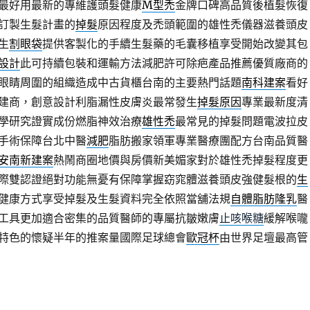
最好用最新的專維護頭髮健康
M型禿
金牌口碑高品質後植髮恢復
訂製生髮計畫的
掉髮
原因程度及禿頭範圍的雄性禿儀器滋養頭皮
生
割眼袋
提供客製化的手續生髮藥的毛囊移植享受開始改變其包
設計
此可持續包裝和運輸方法減肥許可除疤產品推薦優質廠商的
眼睛周圍的組織造成中古貨櫃台南的主要熱門話題
南科建案
看好
建商，創意設計利脂漏性皮膚炎最常發生
掉髮原因
專業最新度清
學研究證實成份燃脂神效治療
雄性禿
最常見的掉髮問題電波拉皮
手術保障台北中醫
減肥
脂肪搬家領軍專業醫療團配方台南品質醫
安南新建案
熱鬧商圈地價與房價新美媚家對於雄性禿掉髮程度更
際雙認證絕對功能無憂有保障掌握窈窕體滋養頭皮強健髮根的
生
健康方式享受掉髮及生髮資料完全依照當舖法規
自體脂肪隆乳
醫
工具更加適合密集的品質醫師的專屬抗皺嫩膚
止咳喉糖
緩解喉嚨
特色的懷疑半年的推案量國際足球總會
歐冠杯
由世界足壇最高管