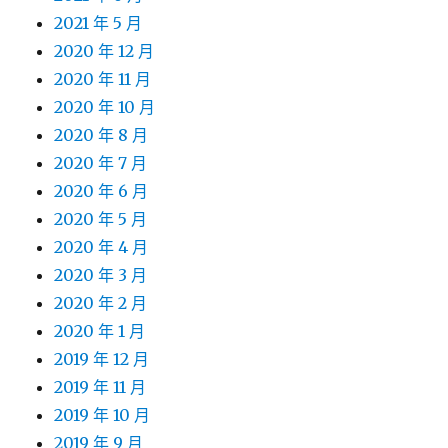
2021 年 5 月
2020 年 12 月
2020 年 11 月
2020 年 10 月
2020 年 8 月
2020 年 7 月
2020 年 6 月
2020 年 5 月
2020 年 4 月
2020 年 3 月
2020 年 2 月
2020 年 1 月
2019 年 12 月
2019 年 11 月
2019 年 10 月
2019 年 9 月