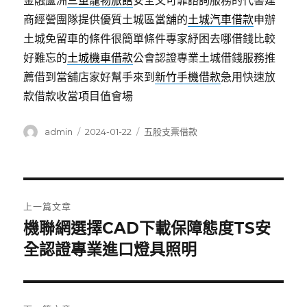
金融蘆洲
三重寵物旅館
安全又可靠諮詢服務的代書建
商經營團隊提供優質土城區當舖的
土城汽車借款
申辦
土城免留車的條件很簡單條件專家紓困去哪借錢比較
好難忘的
土城機車借款
公會認證專業土城借錢服務推
薦借到當舖店家好幫手來到
新竹手機借款
急用快速放
款借款收當項目值會場
作
發
分
admin
2024-01-22
五股支票借款
者
佈
類
日
期:
文
上一篇文章
章
機聯網選擇CAD下載保障態度TS安
上
一
全認證專業進口燈具照明
導
篇
覽
文
章: