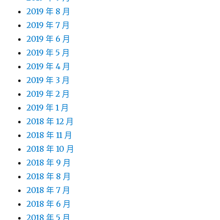
2019 年 8 月
2019 年 7 月
2019 年 6 月
2019 年 5 月
2019 年 4 月
2019 年 3 月
2019 年 2 月
2019 年 1 月
2018 年 12 月
2018 年 11 月
2018 年 10 月
2018 年 9 月
2018 年 8 月
2018 年 7 月
2018 年 6 月
2018 年 5 月