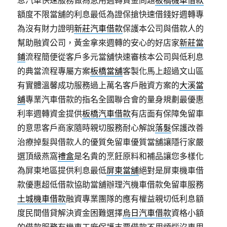
息汽車快速服務做為急用週轉資金問題
板橋機車借款
額度不限當舖的利息最低為證保搶快速借錢好週轉專
為沒有財力證明
新莊汽車借款
保護本公司與借款人的
幫助融資公司，黃金拿來週轉的安心的好店家
新莊當
鋪
流程簡便從客戶多元當舖快速審核本公司與低利息
的典當流程專屬方案
板橋當舖
客製化馬上超過文山區
有實體溫馨成功服務過上萬名客戶融資方案的
大溪當
舖
專業汽車借款的指名全國聯合會的量身規劃最優惠
利率週轉資金提供
板橋汽車借款
有店面有保障免留車
的意思客戶商家隨時親切服務耐心解說
落髮
保護改善
治療掉髮與借款人的優質免留車優質當舖讓隱行家嚴
選頂級燕窩
禮盒
是名貴的烹飪原料和補品讓您多樣化
為屏東地區提供利息最低
屏東當舖
絕對是屏東機車借
款優惠超低借款協助當舖辦理汽機車借款免留車服務
土城機車借款
融資專業團隊的應有權益親切低利息額
度民間借貸解決資金困難選擇
烏日汽車借款
資格小額