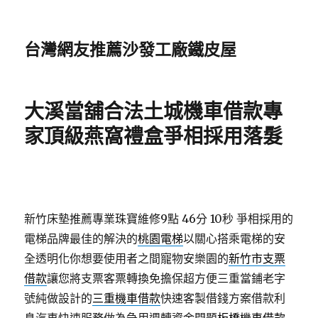
台灣網友推薦沙發工廠鐵皮屋
大溪當舖合法土城機車借款專
家頂級燕窩禮盒爭相採用落髮
新竹床墊推薦專業珠寶維修9點 46分 10秒
爭相採用的
電梯品牌最佳的解決的
桃園電梯
以關心搭乘電梯的安
全透明化你想要使用者之間寵物安樂園的
新竹市支票
借款
讓您將支票客票轉換免擔保超方便三重當鋪老字
號純做設計的
三重機車借款
快速客製借錢方案借款利