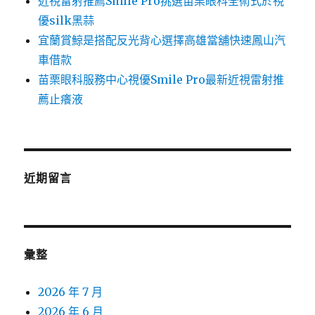
近視雷射推薦Smile Pro挑選苗栗眼科全術式於視
優silk黑蒜
宜蘭賞鯨是搭配反光背心選擇高雄當舖快速鳳山汽
車借款
苗栗眼科服務中心視優Smile Pro最新近視雷射推
薦止癢液
近期留言
彙整
2026 年 7 月
2026 年 6 月