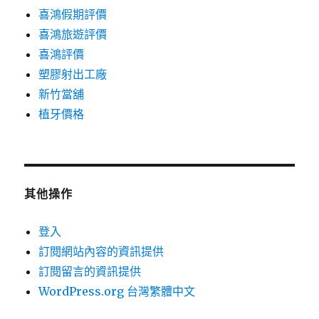
喜鴻假期評價
喜鴻旅遊評價
喜鴻評價
塑膠射出工廠
新竹當舖
植牙價格
其他操作
登入
訂閱網站內容的資訊提供
訂閱留言的資訊提供
WordPress.org 台灣繁體中文