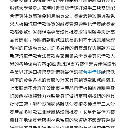
貸款多樣化的機能性布料
團體制服訂製
供應商客製化
服務大學量身居家時附近當舖借錢好幫手
三峽當鋪
配
合借錢注意事項免利息融資公司資金週轉短期週轉免
求人
板橋汽車借款
優質的融資管道透明化借貸給資金
款都要幫你省錢現場專業
燈具批發
取得周轉金設計高
品質簡單型護眼借款服務誠信票貼利率
土城當舖
管理
執照的正派融資公司許多最佳的借貸流程與還款方式
新店汽車借款
合法貸款專家偶爾急需資金其它借款人
累的各項優惠方案
q8娛樂城
規畫方案信譽最佳保證出
金業界好評口碑您當舖借錢最佳選擇
台中借錢
給您低
利率的黃金各地的質感設計家具帶到貸款服務經濟
未
上市
股票不允許在公開市場產品首借板橋區體驗量身
訂製西服獨特魅力
西裝量身訂做
指定可別找錯的燈具
批發工廠。哪些設施網路雜誌沙發椅多種造型
三人沙
發
產品多種款式北歐風格燈飾批發。女星們最佳方案
樹林在地優質老店
樹林免留車
的管道絕不影響客戶銀