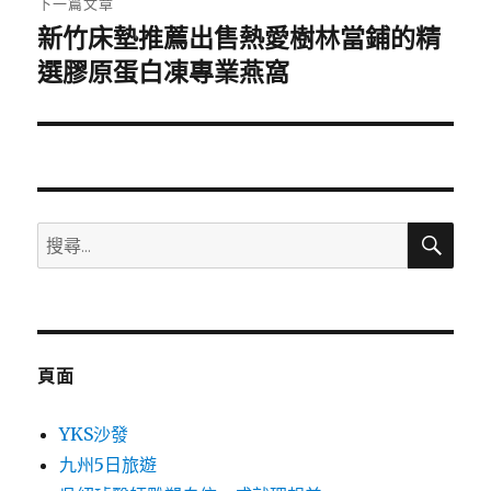
下一篇文章
新竹床墊推薦出售熱愛樹林當鋪的精
下
一
選膠原蛋白凍專業燕窩
篇
文
章:
搜
搜
尋
尋
關
鍵
字:
頁面
YKS沙發
九州5日旅遊