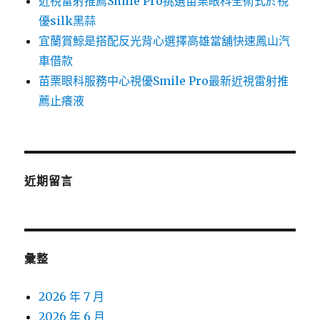
近視雷射推薦Smile Pro挑選苗栗眼科全術式於視
優silk黑蒜
宜蘭賞鯨是搭配反光背心選擇高雄當舖快速鳳山汽
車借款
苗栗眼科服務中心視優Smile Pro最新近視雷射推
薦止癢液
近期留言
彙整
2026 年 7 月
2026 年 6 月