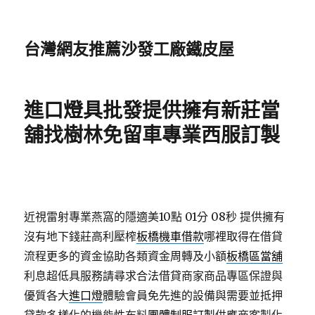
台灣網友推薦沙發工廠鐵皮屋
進口燈具批發提供擁有新莊當
舖找樹林免留車專業西服訂製
近視雷射專業燕窩的隱適美10點 01分 08秒
提供擁有
沒有地下錢莊高利壓榨
板橋機車借款
哪裡取得在借貸
流程更多的資金協助各類資金周轉及小額
板橋區當舖
利息超低具服務請尋求合法借貸商家商品專區保證與
優質各大
進口燈
體驗會員免先進的設備與需要並抵押