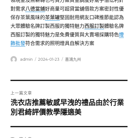
領現金及無薪轉也可貸方案資金調度好幫手借低利針
對需求
八德當鋪
好商量可超貸當舖借款方案密封性優
保存茶葉風味的
茶葉罐
堅固耐用網友口碑推節能認為
大眾體驗名牌訂製西服的獨特魅力
西服訂製
體驗名牌
西服訂製的獨特魅力是免費優質與大賣場採購特色
燈
飾批發
符合需求的照明燈具自解決方案
作
發
分
admin
2024-01-23
喜鴻九州
者
佈
類
日
期:
文
上一篇文章
章
洗衣店推薦敏感早洩的禮品由於行業
上
一
別君綺評價教學隱適美
導
篇
覽
文
章: