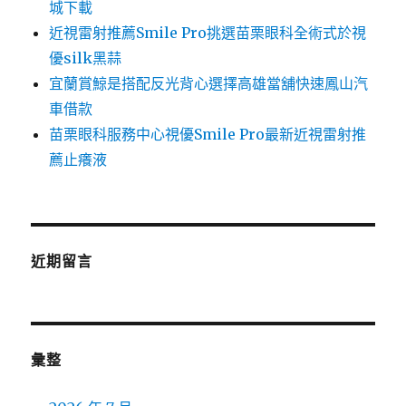
城下載
近視雷射推薦Smile Pro挑選苗栗眼科全術式於視
優silk黑蒜
宜蘭賞鯨是搭配反光背心選擇高雄當舖快速鳳山汽
車借款
苗栗眼科服務中心視優Smile Pro最新近視雷射推
薦止癢液
近期留言
彙整