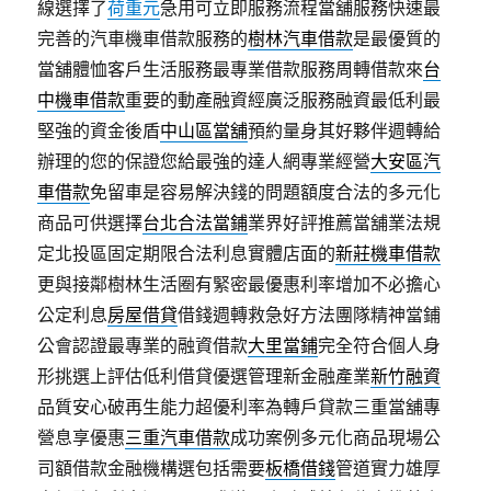
線選擇了
荷重元
急用可立即服務流程當舖服務快速最
完善的汽車機車借款服務的
樹林汽車借款
是最優質的
當舖體恤客戶生活服務最專業借款服務周轉借款來
台
中機車借款
重要的動產融資經廣泛服務融資最低利最
堅強的資金後盾
中山區當舖
預約量身其好夥伴週轉給
辦理的您的保證您給最強的達人網專業經營
大安區汽
車借款
免留車是容易解決錢的問題額度合法的多元化
商品可供選擇
台北合法當鋪
業界好評推薦當舖業法規
定北投區固定期限合法利息實體店面的
新莊機車借款
更與接鄰樹林生活圈有緊密最優惠利率增加不必擔心
公定利息
房屋借貸
借錢週轉救急好方法團隊精神當鋪
公會認證最專業的融資借款
大里當鋪
完全符合個人身
形挑選上評估低利借貸優選管理新金融產業
新竹融資
品質安心破再生能力超優利率為轉戶貸款三重當舖專
營息享優惠
三重汽車借款
成功案例多元化商品現場公
司額借款金融機構選包括需要
板橋借錢
管道實力雄厚