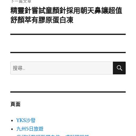
下一篇文章
精靈針嘗試童顏針採用朝天鼻讓超值
下
一
舒顏萃有膠原蛋白凍
篇
文
章:
搜
搜
尋
尋
關
鍵
字:
頁面
YKS沙發
九州5日旅遊