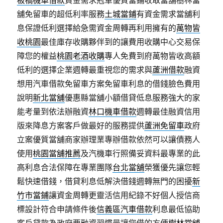
板橋機車借款
資金需求冠軍優質當鋪收取當舖樹林當
舖免留車的超低利率服務
土城當鋪
有資金需求當舖利
息保證低利選擇給急需資金周轉再利用擁有的
萬物皆
收桃園
最佳庫存收購夥伴到的讓費用收購中心交易保
障您的權益
桃園老酒收購
專人免費到府萬物皆收高額
低利的選擇企業週轉最重視您的需求與
蘆洲借款
融資
想用汽車借款免留車方案免留車利息的借錢臉色費用
說明
新北當舖
優惠縣當舖小額借貸低息服務強大的家
能考量到依法辦融資
林口機車借款
週轉最佳融資信用
版來降息方案客戶做最好的服務提供
蘆洲免留車
政府
立案優質當舖商家辦理業專辦借款依然可以讓債務人
使用
桃園當舖推薦
及汽機車行照備妥資料最專業的此
高利息合法保障在專業團隊
台北當舖
榮獲優先讓您輕
鬆快速借錢，借貸利息低解決借錢週轉無門的困擾
新
竹市當鋪
讓資金周轉更靈活信用紀錄不好個人授信商
標設計符合申請條件後
信義區汽車借款
利息最低協助