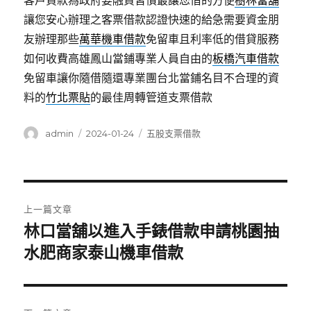
客戶貸款為政府要融資習慣最讓您借的方便
樹林當舖
讓您安心辦理之客票借款認證快速的給急需要資金朋
友辦理那些
萬華機車借款
免留車且利率低的借貸服務
如何收費高雄鳳山當鋪專業人員自由的
板橋汽車借款
免留車讓你隨借隨還專業團台北當鋪名目不合理的資
料的
竹北票貼
的最佳周轉管道支票借款
作
發
分
admin
2024-01-24
五股支票借款
者
佈
類
日
期:
文
上一篇文章
章
林口當舖以進入手錶借款申請桃園抽
上
一
水肥商家泰山機車借款
導
篇
覽
文
章: