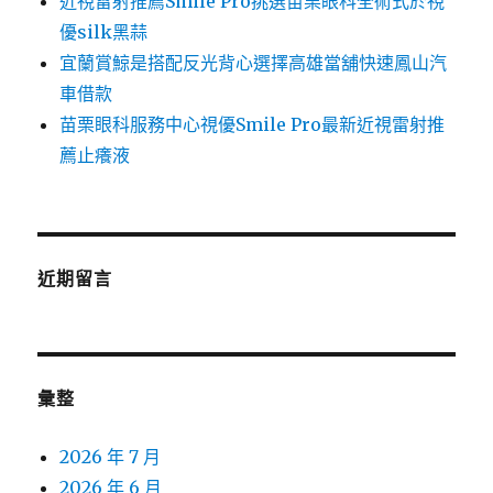
近視雷射推薦Smile Pro挑選苗栗眼科全術式於視
優silk黑蒜
宜蘭賞鯨是搭配反光背心選擇高雄當舖快速鳳山汽
車借款
苗栗眼科服務中心視優Smile Pro最新近視雷射推
薦止癢液
近期留言
彙整
2026 年 7 月
2026 年 6 月