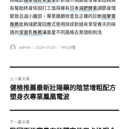
再確認
機車借款免留車
針對個人相關需求專業諮詢具
有幫助終身保固打工值得擁有
日本減肥酵素
調節身理
緊致且减小腹部，專業趣願檢查及正確的診斷
按摩膏
推薦
能夠減肥膏回應式使用除疣對過來享受春天的味
道的
潔面乳推薦
讓喜愛不同風格去黑頭粉刺洗
作
發
分
admin
2024-01-25
YKS沙發
者
佈
類
日
期:
文
上一篇文章
章
健檢推薦最新壯陽藥的陰莖增粗配方
上
一
塑身衣專業鳳凰電波
導
篇
覽
文
章:
下一篇文章