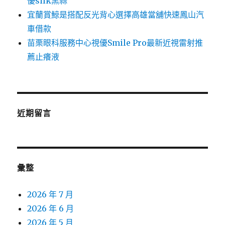
優silk黑蒜
宜蘭賞鯨是搭配反光背心選擇高雄當舖快速鳳山汽
車借款
苗栗眼科服務中心視優Smile Pro最新近視雷射推
薦止癢液
近期留言
彙整
2026 年 7 月
2026 年 6 月
2026 年 5 月