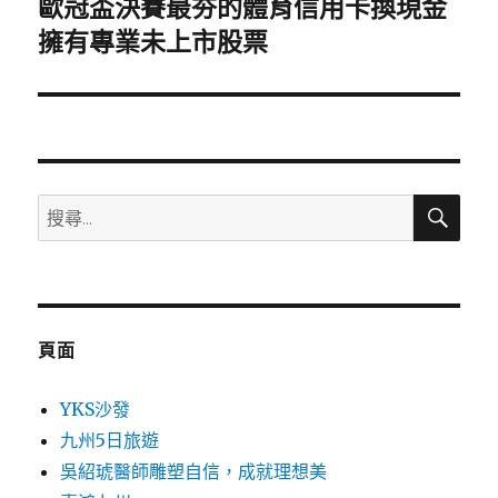
歐冠盃決賽最夯的體育信用卡換現金
下
一
擁有專業未上市股票
篇
文
章:
搜
搜
尋
尋
關
鍵
字:
頁面
YKS沙發
九州5日旅遊
吳紹琥醫師雕塑自信，成就理想美