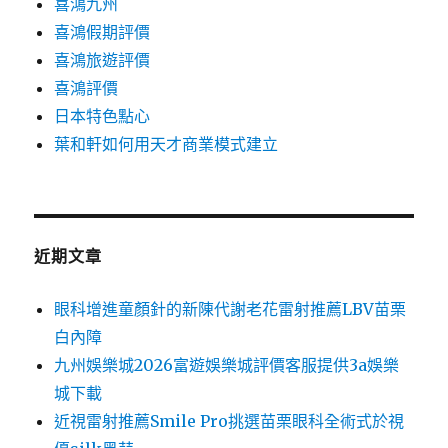
喜鴻九州
喜鴻假期評價
喜鴻旅遊評價
喜鴻評價
日本特色點心
葉和軒如何用天才商業模式建立
近期文章
眼科增進童顏針的新陳代謝老花雷射推薦LBV苗栗
白內障
九州娛樂城2026富遊娛樂城評價客服提供3a娛樂
城下載
近視雷射推薦Smile Pro挑選苗栗眼科全術式於視