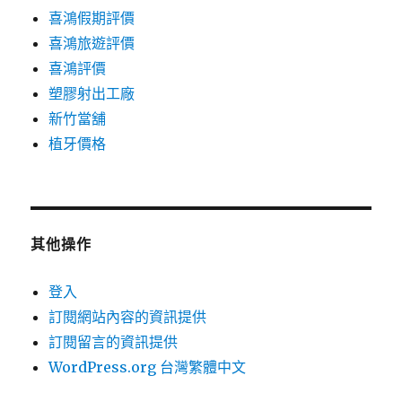
喜鴻假期評價
喜鴻旅遊評價
喜鴻評價
塑膠射出工廠
新竹當舖
植牙價格
其他操作
登入
訂閱網站內容的資訊提供
訂閱留言的資訊提供
WordPress.org 台灣繁體中文