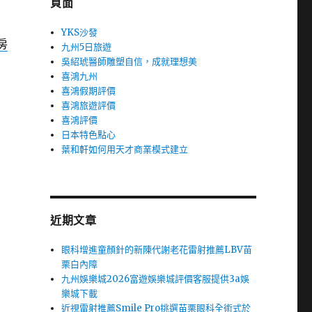
頁面
YKS沙發
房
九州5日旅遊
吳紹琥醫師雕塑自信，成就理想美
喜鴻九州
喜鴻假期評價
喜鴻旅遊評價
喜鴻評價
日本特色點心
葉和軒如何用天才商業模式建立
近期文章
眼科增進童顏針的新陳代謝老花雷射推薦LBV苗
栗白內障
九州娛樂城2026富遊娛樂城評價客服提供3a娛
樂城下載
近視雷射推薦Smile Pro挑選苗栗眼科全術式於