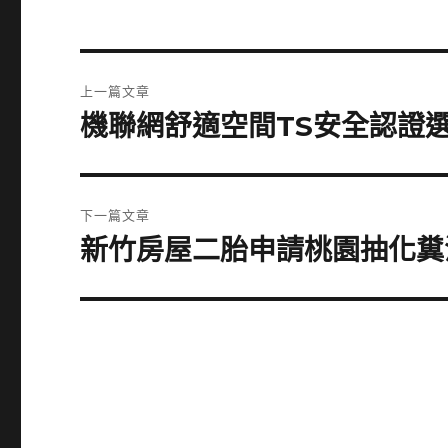
文
上一篇文章
章
機聯網舒適空間TS安全認證
上
一
導
篇
覽
文
下一篇文章
章:
新竹房屋二胎申請桃園抽化糞
下
一
篇
文
章: