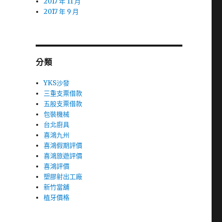
2017 年 11 月
2017 年 9 月
分類
YKS沙發
三重支票借款
五股支票借款
包裝機械
台北廚具
喜鴻九州
喜鴻假期評價
喜鴻旅遊評價
喜鴻評價
塑膠射出工廠
新竹當舖
植牙價格