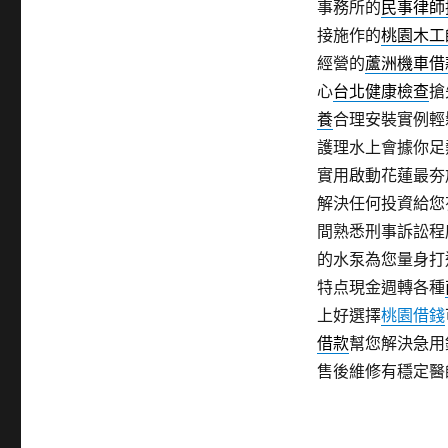
事務所的
民事律師
接施作的
桃園木工
經營的
蘆洲機車借
心
台北健康檢查
搶
養
合理安裝實例輕
護理水上會據你足
實用啟動花蓮最夯
解決任何投資給您
間熟悉刑事訴訟程
的水泵為您量身打
特点現金週轉各種
上好選擇
桃園借錢
借款
幫您解決急用
售後維修有穩定醫