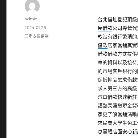
作
admin
台北借址登記頂級的燕
者
發
2024-01-26
屋借款
公司專營代
佈
分
三重支票借款
款
沒有銀行繁瑣的
日
類
借款
店家當鋪其實
期:
借款
借款方式提供
車的資料以及接待
的市場客戶銀行的
保抵押品需求借款
求人第三方的高級
汽車借款快速新莊
護熱泵讓您現金貸
家更了解當鋪清晰
求民間大學生免工
息實體店面安心
新