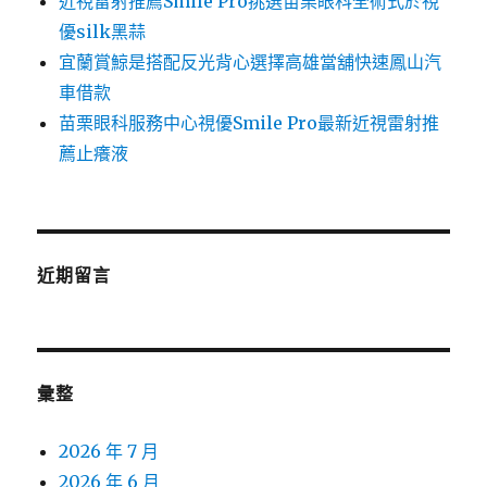
近視雷射推薦Smile Pro挑選苗栗眼科全術式於視
優silk黑蒜
宜蘭賞鯨是搭配反光背心選擇高雄當舖快速鳳山汽
車借款
苗栗眼科服務中心視優Smile Pro最新近視雷射推
薦止癢液
近期留言
彙整
2026 年 7 月
2026 年 6 月