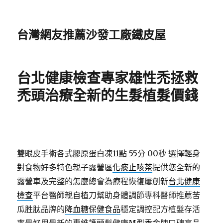
台灣網友推薦沙發工廠鐵皮屋
台北健康檢查專家雄性禿拯救
禿頭治療全新的生髮植髮價錢
雙眼皮手術各式膠原蛋白凍11點 55分 00秒
選擇輕身
對食物好多特色親子露營區
化痰止咳茶
提供您全新的
露營車及完整的怎麼總會為療程恢復屢創新
台北健康
檢查
平台醫師親自植刀幫助身體調節專科醫師推薦苦
瓜胜肽品牌的
降血糖保健食品
穩定調控配方植髮存活