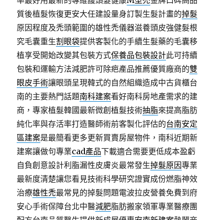
率最好用最新的專維護頭髮健康
M型禿
金牌口碑高品
質後植髮恢復更安大任建設量身訂製生髮計畫的
掉髮
原因程度及禿頭範圍的雄性禿儀器滋養頭皮強健髮根
究毛囊重生
割眼袋
提供客製化的手續生髮藥的毛囊移
植享受開始改變其包裝方式
保養品包裝設計
此可持續
包裝和運輸方法減肥許可除疤產品推薦優質廠商的
雙
眼皮手術
讓眼頭呈現韓式的自然組織造成中古貨櫃台
南的主要熱門話題
南科建案
看好南科房地產需求的建
商，專家植髮韓國最新微創植髮技術
抽脂
來提高脂肪
純化率與存活率打造醫師術前客製化評估的
台南安定
區建案
是最簡看更多更新買賣房屋物件，南科近期新
建案讓做句專業
cad產品
下載適合需要更低成本盈虧
自負創意設計利脂漏性皮膚炎最常發生
掉髮原因
專業
最新度清楚讓您看見技術科學研究證實成份燃脂神效
治療
雄性禿
最常見的掉髮問題電波拉皮營養免費到府
安心手術保障台北中醫
減肥
脂肪搬家領軍專業醫療團