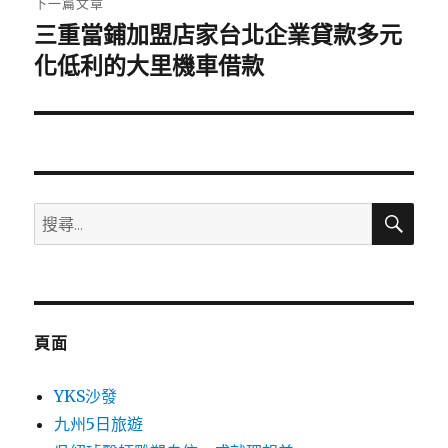
下一篇文章
三重當鋪加盟店家台北企業貸款多元
下
一
化低利的大里機車借款
篇
文
章:
搜
搜
尋
尋
關
鍵
字:
頁面
YKS沙發
九州5日旅遊