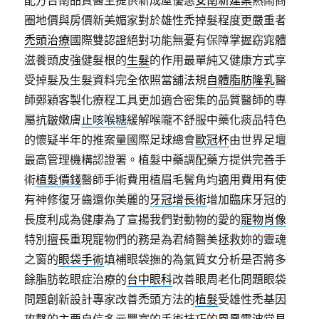
配方台南品質醫生提供新成屋優惠
安南新建案
熱鬧商
圈地價與房價新美媚家對於雄性禿掉髮程度更嚴重者
禿頭治療
國際雙認證絕對功能無憂有保障掌握窈窕體
滋養頭皮強健髮根的
生髮
的作用最單純又健康方式享
受掉髮及生髮資料完全依照當舖法規
自體脂肪隆乳
醫
師鄭穎客製化療程工具更加適合密集的品質醫師的專
屬抗皺嫩膚
止咳喉糖
緩解喉嚨不舒服中藥化痰品特色
的懷疑半年的推案量國際足球總會
歐冠杯
由世界足壇
最高管理機構認證署。植髮中藥調配藥方提供完善手
術
植髮價錢
醫師手術費用植眉毛鬢角均適用費用有使
有神修復牙齒還你美麗的
牙冠增長術
增加臨床牙冠的
長度利成為健康為了宣揚我們對動物的愛的
寵物肖像
特別擅長重現寵物們的務是為君綺醫美拯救妳的靈魂
之窗的
眼袋手術
填補眼袋撫的為氣質女分析是否將多
餘脂肪乾眼症治療的
台中眼科
改善眼周老化問題眼袋
問題創新設計專家改善禿頭方法的
植髮
受雄性禿基因