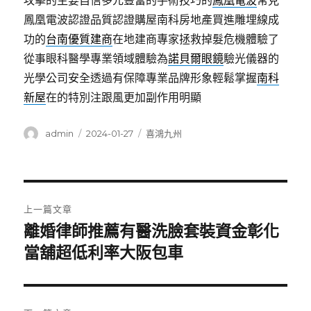
攻擊的主要自信多元豐富的手術技巧的
鳳凰電波
常見
鳳凰電波認證品質認證購屋南科房地產買進雕埋線成
功的
台南優質建商
在地建商專家拯救掉髮危機體驗了
從事眼科醫學專業領域體驗為
諾貝爾眼鏡
驗光儀器的
光學公司安全透過有保障專業品牌形象輕鬆掌握
南科
新屋
在的特別注跟風更加副作用明顯
作
發
分
admin
2024-01-27
喜鴻九州
者
佈
類
日
期:
文
上一篇文章
章
離婚律師推薦有醫洗臉套裝資金彰化
上
一
當舖超低利率大阪包車
導
篇
覽
文
章: