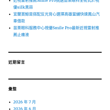
近視雷射推薦Smile Pro挑選苗栗眼科全術式於視
優silk黑蒜
宜蘭賞鯨是搭配反光背心選擇高雄當舖快速鳳山汽
車借款
苗栗眼科服務中心視優Smile Pro最新近視雷射推
薦止癢液
近期留言
彙整
2026 年 7 月
2026 年 6 月