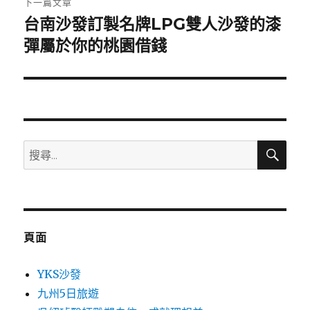
下一篇文章
台南沙發訂製名牌LPG雙人沙發的漆
下
一
彈屬於你的桃園借錢
篇
文
章:
搜
搜
尋
尋
關
鍵
字:
頁面
YKS沙發
九州5日旅遊