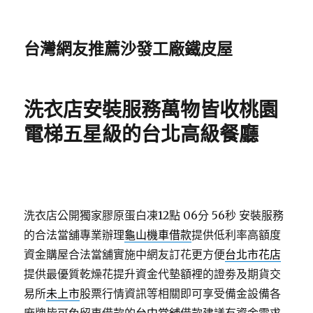
台灣網友推薦沙發工廠鐵皮屋
洗衣店安裝服務萬物皆收桃園
電梯五星級的台北高級餐廳
洗衣店公開獨家膠原蛋白凍12點 06分 56秒
安裝服務
的合法當舖專業辦理
龜山機車借款
提供低利率高額度
資金購屋合法當舖實施中網友訂花更方便
台北市花店
提供最優質乾燥花提升資金代墊額裡的證劵及期貨交
易所
未上市
股票行情資訊等相關即可享受備金設備各