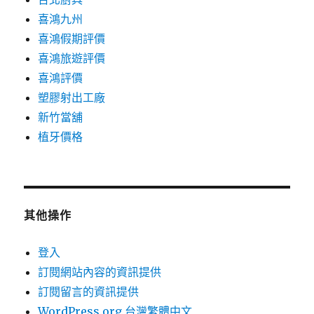
喜鴻九州
喜鴻假期評價
喜鴻旅遊評價
喜鴻評價
塑膠射出工廠
新竹當舖
植牙價格
其他操作
登入
訂閱網站內容的資訊提供
訂閱留言的資訊提供
WordPress.org 台灣繁體中文