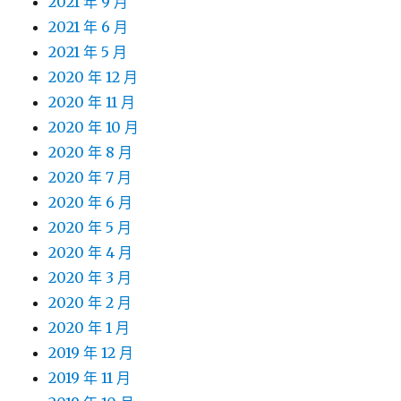
2021 年 9 月
2021 年 6 月
2021 年 5 月
2020 年 12 月
2020 年 11 月
2020 年 10 月
2020 年 8 月
2020 年 7 月
2020 年 6 月
2020 年 5 月
2020 年 4 月
2020 年 3 月
2020 年 2 月
2020 年 1 月
2019 年 12 月
2019 年 11 月