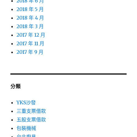
2018 年 6 月
2018 年 5 月
2018 年 4 月
2018 年 3 月
2017 年 12 月
2017 年 11 月
2017 年 9 月
分類
YKS沙發
三重支票借款
五股支票借款
包裝機械
台北廚具