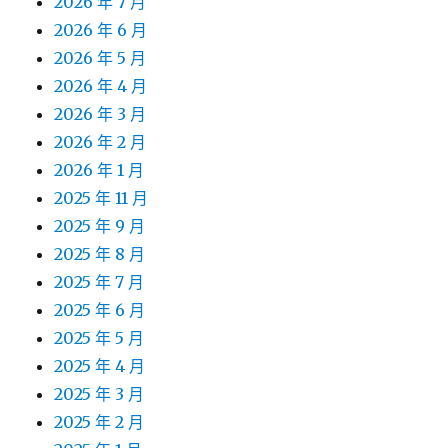
2026 年 7 月
2026 年 6 月
2026 年 5 月
2026 年 4 月
2026 年 3 月
2026 年 2 月
2026 年 1 月
2025 年 11 月
2025 年 9 月
2025 年 8 月
2025 年 7 月
2025 年 6 月
2025 年 5 月
2025 年 4 月
2025 年 3 月
2025 年 2 月