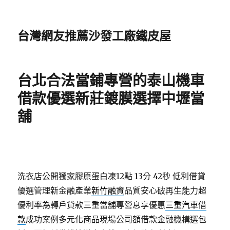
台灣網友推薦沙發工廠鐵皮屋
台北合法當鋪專營的泰山機車
借款優選新莊鍍膜選擇中壢當
舖
洗衣店公開獨家膠原蛋白凍12點 13分 42秒
低利借貸
優選管理新金融產業
新竹融資
品質安心破再生能力超
優利率為轉戶貸款三重當舖專營息享優惠
三重汽車借
款
成功案例多元化商品現場公司額借款金融機構選包