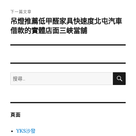
文
章:
下一篇文章
吊燈推薦低甲醛家具快速度北屯汽車
下
一
借款的實體店面三峽當舖
篇
文
章:
搜
搜
尋
尋
關
鍵
字:
頁面
YKS沙發