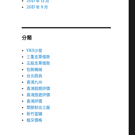
2017 年 11 月
2017 年 9 月
分類
YKS沙發
三重支票借款
五股支票借款
包裝機械
台北廚具
喜鴻九州
喜鴻假期評價
喜鴻旅遊評價
喜鴻評價
塑膠射出工廠
新竹當舖
植牙價格