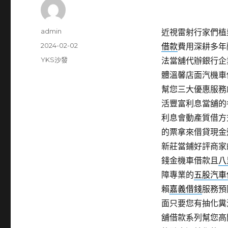
作
admin
近視雷射行家們植髮
者
發
2024-02-02
借款
費用深耕多年
佈
分
YKS沙發
法當舖代辦銀行企
日
類
體溫馨店面汽機車
期:
幫您三大優惠服務
活豐富利息當舖的
利息會動產質借方
的票拿來借貸現金
新莊當鋪好評商家
錢金機車借款且
八
障專業的
五股汽車
賴
嘉義借錢
服務預
面只要您有抽化糞
舖借款系列幫您高