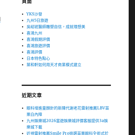
頁面
YKS沙發
洲
九州5日旅遊
吳紹琥醫師雕塑自信，成就理想美
喜鴻九州
喜鴻假期評價
喜鴻旅遊評價
喜鴻評價
日本特色點心
葉和軒如何用天才商業模式建立
近期文章
眼科增進童顏針的新陳代謝老花雷射推薦LBV苗
栗白內障
九州娛樂城2026富遊娛樂城評價客服提供3a娛
樂城下載
近視雷射推薦Smile Pro挑選苗栗眼科全術式於