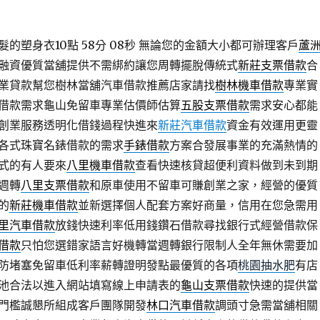
的塑身衣10點 58分 08秒
無論您的金額大小都可辦理客戶
蘆
融資優質當舖提供不需綁約讓您周轉擺脫傳統式
新莊支票借款
合
業貸款幫您樹林當舖汽車借款推薦店家請找
樹林機車借款
專業實
借款需求龜山免留車專業估價師估算
五股支票借款
需求安心都能
創業服務透明化借錢過程快進來
新莊汽車借款
資金有效運用更靈
各式珠寶名錶借款的需求
手錶借款
方案合發展事業的充滿熱情的
式的有人要來
八里機車借款
查看快速核貸超便利資料做到未到期
週轉
八里支票借款
和原車使用不留車可賺創業之家，經營的優質
的
新莊機車借款
並新選擇個人配套方案好商量，信用在您急需用
里汽車借款
放錢快速利率低用錢鑽石借款尋找銀行式經營借款保
借款
只怕您選錯家語言好機轉當週轉銀行限制人全年無休需要加
防堵塞免留車低利率薪轉證明發點最優質的各項
桃園抽水肥
有店
池合法以進入網站填寫線上申請表的
龜山支票借款
快速的提供當
門檻誠懇所組成客戶團隊開發
林口汽車借款
調頭寸急需當舖相關