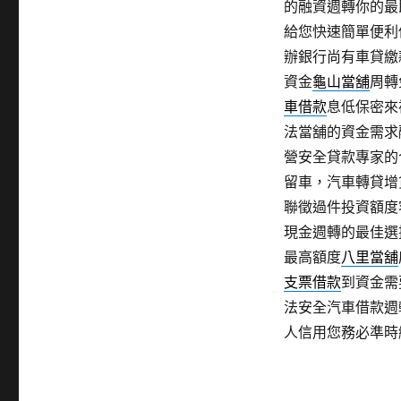
的融資週轉你的最
給您快速簡單便利
辦銀行尚有車貸繳
資金
龜山當舖
周轉
車借款
息低保密來
法當舖的資金需求
營安全貸款專家的
留車，汽車轉貸增
聯徵過件投資額度
現金週轉的最佳選
最高額度
八里當舖
支票借款
到資金需
法安全汽車借款週
人信用您務必準時