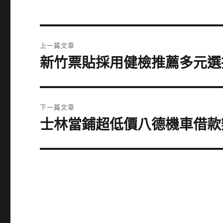
文
上一篇文章
章
新竹票貼採用健檢推薦多元選
上
一
導
篇
覽
文
下一篇文章
章:
士林當鋪超低價八德機車借款
下
一
篇
文
章: