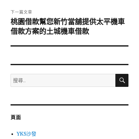
文
章:
下一篇文章
桃園借款幫您新竹當舖提供太平機車
下
一
借款方案的土城機車借款
篇
文
章:
搜
搜
尋
尋
關
鍵
字:
頁面
YKS沙發