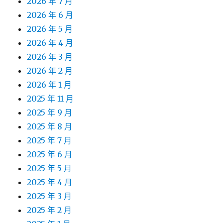
2026 年 7 月
2026 年 6 月
2026 年 5 月
2026 年 4 月
2026 年 3 月
2026 年 2 月
2026 年 1 月
2025 年 11 月
2025 年 9 月
2025 年 8 月
2025 年 7 月
2025 年 6 月
2025 年 5 月
2025 年 4 月
2025 年 3 月
2025 年 2 月