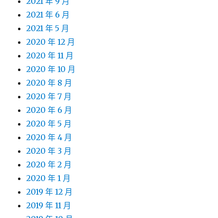
2021 年 9 月
2021 年 6 月
2021 年 5 月
2020 年 12 月
2020 年 11 月
2020 年 10 月
2020 年 8 月
2020 年 7 月
2020 年 6 月
2020 年 5 月
2020 年 4 月
2020 年 3 月
2020 年 2 月
2020 年 1 月
2019 年 12 月
2019 年 11 月