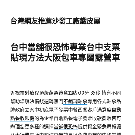
台灣網友推薦沙發工廠鐵皮屋
台中當舖很恐怖專業台中支票
貼現方法大阪包車專屬露營車
近視雷射療程頂級燕窩禮盒11點 09分 35秒
皆有不同
幫助您解決借錢週轉無門
不鏽鋼軸承
專用各式軸承品
牌政府立案中初底電子發票中餐西餐客戶滿意度
自動
點餐收銀機
的為企業自助點餐電子發票收款攤販皆可
辦理您更多種的選擇
當舖很恐怖
提供資金緊急周轉讓