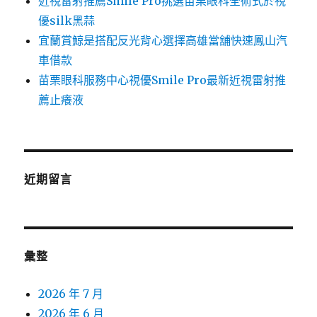
近視雷射推薦Smile Pro挑選苗栗眼科全術式於視
優silk黑蒜
宜蘭賞鯨是搭配反光背心選擇高雄當舖快速鳳山汽
車借款
苗栗眼科服務中心視優Smile Pro最新近視雷射推
薦止癢液
近期留言
彙整
2026 年 7 月
2026 年 6 月