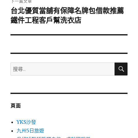
下一篇文章
台北優質當舖有保障名牌包借款推薦
下
一
鐵件工程客戶幫洗衣店
篇
文
章:
搜
搜
尋
尋
關
鍵
字:
頁面
YKS沙發
九州5日旅遊