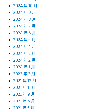
2024 年 10 月
2024 年 9 月
2024 年 8 月
2024 年 7 月
2024 年 6 月
2024 年 5 月
2024 年 4 月
2024 年 3 月
2024 年 2 月
2024 年 1 月
2022 年 2 月
2021 年 12 月
2021 年 11 月
2021 年 9 月
2021 年 6 月
2021 年 5 月