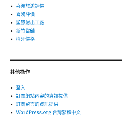
喜鴻旅遊評價
喜鴻評價
塑膠射出工廠
新竹當舖
植牙價格
其他操作
登入
訂閱網站內容的資訊提供
訂閱留言的資訊提供
WordPress.org 台灣繁體中文