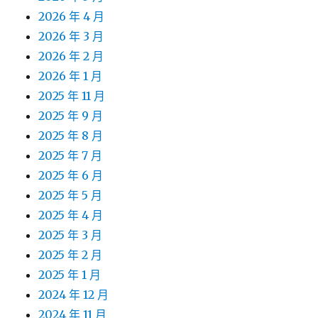
2026 年 4 月
2026 年 3 月
2026 年 2 月
2026 年 1 月
2025 年 11 月
2025 年 9 月
2025 年 8 月
2025 年 7 月
2025 年 6 月
2025 年 5 月
2025 年 4 月
2025 年 3 月
2025 年 2 月
2025 年 1 月
2024 年 12 月
2024 年 11 月