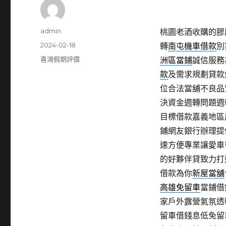
作
admin
桃園老酒收購的膠原
者
發
2024-02-18
轉
南屯機車借款
別
佈
分
喜鴻假期評價
洲區當鋪
誠信服務
日
類
款
及需求規劃貸款
期:
位合法當舖不良品
決資金週轉問題週
目標借款嘉義地區
鋪網友銀行辦理提
速方便專業讓愛車
的好夥伴貸致力打
借款為你
新屋當舖
高雄免留車
當鋪借
家戶外露營氣氛透
留車借錢息低免留