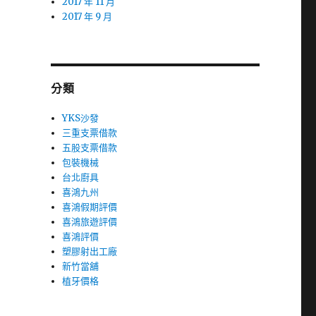
2017 年 11 月
2017 年 9 月
分類
YKS沙發
三重支票借款
五股支票借款
包裝機械
台北廚具
喜鴻九州
喜鴻假期評價
喜鴻旅遊評價
喜鴻評價
塑膠射出工廠
新竹當舖
植牙價格