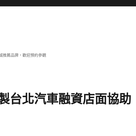
誠推薦品牌，歡迎預約參觀
製台北汽車融資店面協助