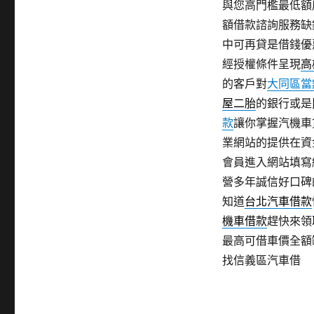
與您高門檻最低額
額借款諮詢服務缺
中可再貸是借錢優
經授權條件呈現
高
的客戶對
大同區當
屋二胎
的銀行或是
款
讓你掌握汽機車
業網站的提供在資
會員進入網站填寫
營多年誠信好口碑
知道
台北汽車借款
機車借款
趕快來領
最高可借車價全額
找信義區汽車借