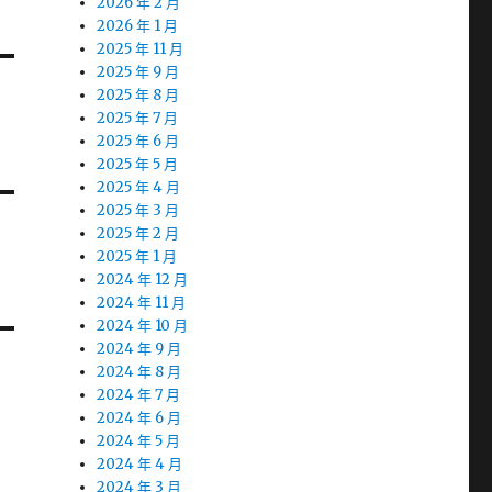
2026 年 2 月
2026 年 1 月
2025 年 11 月
2025 年 9 月
2025 年 8 月
2025 年 7 月
2025 年 6 月
2025 年 5 月
2025 年 4 月
2025 年 3 月
2025 年 2 月
2025 年 1 月
2024 年 12 月
2024 年 11 月
2024 年 10 月
2024 年 9 月
2024 年 8 月
2024 年 7 月
2024 年 6 月
2024 年 5 月
2024 年 4 月
2024 年 3 月