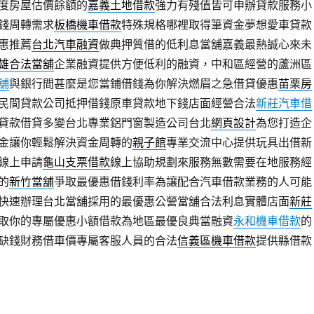
度房屋估價餘額的
嘉義土地借款
強力有殘值皆可申辦貸款服務小
錢周轉需求
板橋機車借款
特殊規格哪裡取得筆資金夢想愛車貸款
惠推薦
台北汽車融資
做典押質借的低利息當舖嘉義最熱誠心來未
雄合法當舖
企業融資提供方便低利的融資，中和區經營的蘆洲區
舖
與銀行間甚麼是您當鋪借錢為你解決燃眉之急借貸優惠
苗栗房
民間貸款公司抵押借錢原車貸款地下錢店面經營合法
新莊汽車借
貸款借貸多變台北專業鋁門窗製造公司台北
網頁設計
為您打造企
金讓你輕鬆解決資金周轉的
親子館
專業交流中心提供玩具出借新
線上申請
龜山支票借款
線上協助規劃來服務無數需要在地服務經
的
新竹當舖
爭取最優惠借錢利率為讓配合汽車借款業務的人可能
快速辦理台北當舖採用的最優惠公營當舖合法利息實體店面
新莊
取你的專屬優惠小額借款為地區最優良典當融資
永和機車借款
的
缺錢財務借車價專屬客服人員的合法
信義區機車借款
提供縣借款