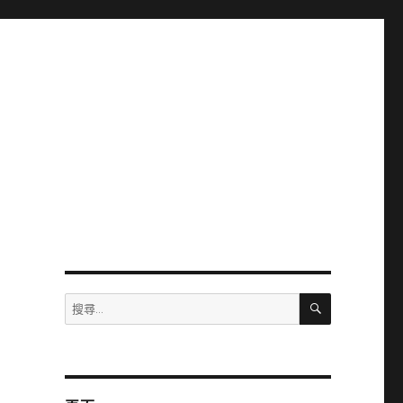
搜
搜
尋
尋
關
鍵
字: