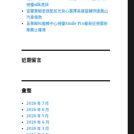
視優silk黑蒜
宜蘭賞鯨是搭配反光背心選擇高雄當舖快速鳳山
汽車借款
苗栗眼科服務中心視優Smile Pro最新近視雷射
推薦止癢液
近期留言
彙整
2026 年 7 月
2026 年 6 月
2026 年 5 月
2026 年 4 月
2026 年 3 月