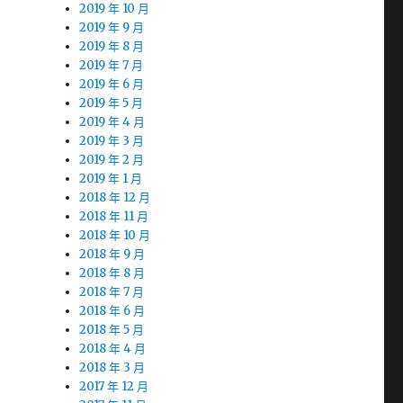
2019 年 10 月
2019 年 9 月
2019 年 8 月
2019 年 7 月
2019 年 6 月
2019 年 5 月
2019 年 4 月
2019 年 3 月
2019 年 2 月
2019 年 1 月
2018 年 12 月
2018 年 11 月
2018 年 10 月
2018 年 9 月
2018 年 8 月
2018 年 7 月
2018 年 6 月
2018 年 5 月
2018 年 4 月
2018 年 3 月
2017 年 12 月