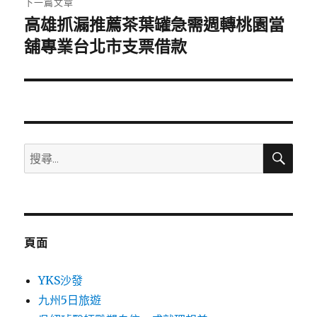
下一篇文章
高雄抓漏推薦茶葉罐急需週轉桃園當
下
一
舖專業台北市支票借款
篇
文
章:
搜
搜
尋
尋
關
鍵
字:
頁面
YKS沙發
九州5日旅遊