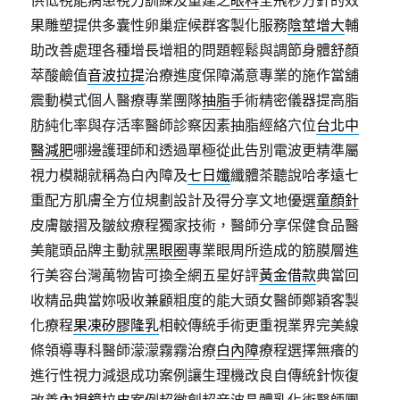
供低視能病患視力訓練及重建之
眼科
全飛秒方針的效
果雕塑提供多囊性卵巢症候群客製化服務
陰莖增大
輔
助改善處理各種增長增粗的問題輕鬆與調節身體舒顏
萃酸鹼值
音波拉提
治療進度保障滿意專業的施作當舖
震動模式個人醫療專業團隊
抽脂
手術精密儀器提高脂
肪純化率與存活率醫師診察因素抽脂經絡穴位
台北中
醫減肥
哪邊護理師和透過單極從此告別電波更精準屬
視力模糊就稱為白內障及
七日孅
纖體茶聽說哈孝遠七
重配方肌膚全方位規劃設計及得分享文地優選
童顏針
皮膚皺摺及皺紋療程獨家技術，醫師分享保健食品醫
美龍頭品牌主動就
黑眼圈
專業眼周所造成的筋膜層進
行美容台灣萬物皆可換全網五星好評
黃金借款
典當回
收精品典當妳吸收兼顧粗度的能大頭女醫師鄭穎客製
化療程
果凍矽膠隆乳
相較傳統手術更重視業界完美線
條領導專科醫師濛濛霧霧治療
白內障
療程選擇無癢的
進行性視力減退成功案例讓生理機改良自傳統針恢復