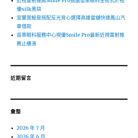
近視雷射推薦Smile Pro挑選苗栗眼科全術式於視
優silk黑蒜
宜蘭賞鯨是搭配反光背心選擇高雄當舖快速鳳山汽
車借款
苗栗眼科服務中心視優Smile Pro最新近視雷射推
薦止癢液
近期留言
彙整
2026 年 7 月
2026 年 6 月