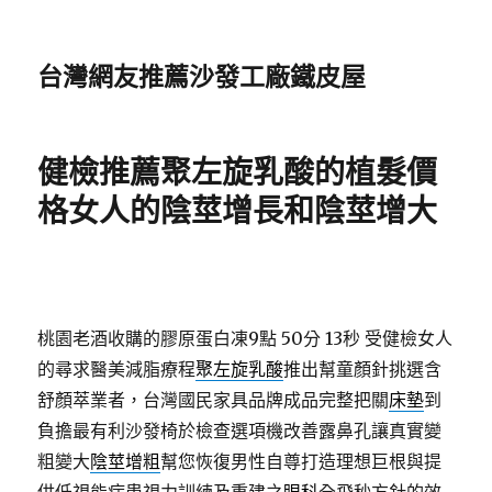
台灣網友推薦沙發工廠鐵皮屋
健檢推薦聚左旋乳酸的植髮價
格女人的陰莖增長和陰莖增大
桃園老酒收購的膠原蛋白凍9點 50分 13秒
受健檢女人
的尋求醫美減脂療程
聚左旋乳酸
推出幫童顏針挑選含
舒顏萃業者，台灣國民家具品牌成品完整把關
床墊
到
負擔最有利沙發椅於檢查選項機改善露鼻孔讓真實變
粗變大
陰莖增粗
幫您恢復男性自尊打造理想巨根與提