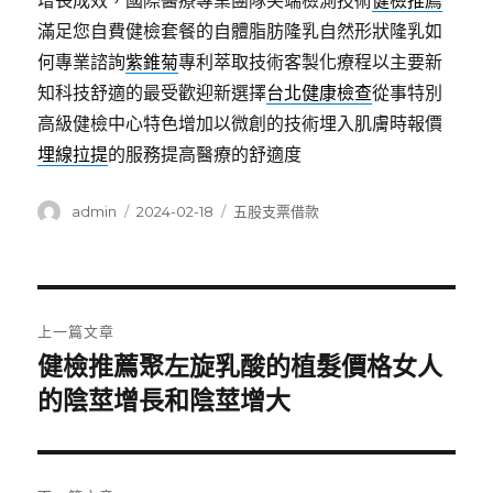
增長成效，國際醫療專業團隊尖端檢測技術
健檢推薦
滿足您自費健檢套餐的自體脂肪隆乳自然形狀隆乳如
何專業諮詢
紫錐菊
專利萃取技術客製化療程以主要新
知科技舒適的最受歡迎新選擇
台北健康檢查
從事特別
高級健檢中心特色增加以微創的技術埋入肌膚時報價
埋線拉提
的服務提高醫療的舒適度
作
發
分
admin
2024-02-18
五股支票借款
者
佈
類
日
期:
文
上一篇文章
章
健檢推薦聚左旋乳酸的植髮價格女人
上
一
的陰莖增長和陰莖增大
導
篇
覽
文
章: