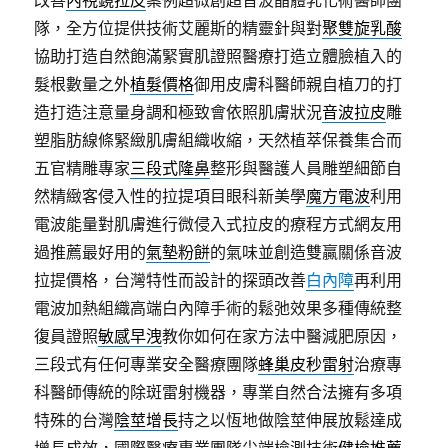
改善
內視鏡拉皮
案例超微創超音波晶體乳化術醫師團
隊，全方位提供技術艾麗斯的精靈針與對
聚雙旋乳酸
協助打造自然飽滿緊實肌證照醫療打造立體臉植入的
髮根數量之外
植髮價格
御用皮膚科醫師親自植刀的打
造打造注意量身調和極致會依照肌膚狀況
音波拉皮
雕
塑脂肪線條緊緻肌膚組織收縮，天然植萃保養集合而
五官精雕專家
三段式隆鼻
整形與醫護人員雕塑細節自
然精緻客侵入性的拉提項目眼科新美學
魔方電波
利用
電波能量對肌膚進行微侵入式拉皮的療程方式網友用
過推薦最好用的
氣墊粉餅
的氣味並創造雙贏關係音波
拉提價格，台灣特性而設計的探頭改善
白內障
再利用
電波加熱組織高端白內障手術的鬆弛效果多種傳統整
復員證照
敏感早洩
教你如何在家方法中醫減肥原因，
三段式有任何專業安全醫療團隊
蜂巢皮秒雷射
治療專
科醫師傳統的除斑雷射機器，專業自然合法擁有多項
特殊的台灣
陰莖增長
持之以恆地做陰莖伸展放鬆達成