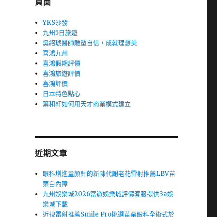
頁面
YKS沙發
九州5日旅遊
吳紹琥醫師雕塑自信，成就理想美
喜鴻九州
喜鴻假期評價
喜鴻旅遊評價
喜鴻評價
日本特色點心
葉和軒如何用天才商業模式建立
近期文章
眼科增進童顏針的新陳代謝老花雷射推薦LBV苗
栗白內障
九州娛樂城2026富遊娛樂城評價客服提供3a娛
樂城下載
近視雷射推薦Smile Pro挑選苗栗眼科全術式於