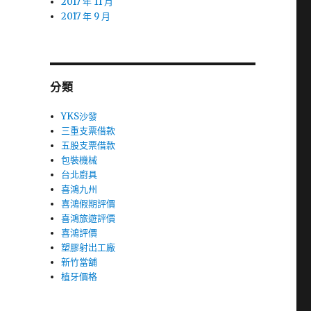
2017 年 11 月
2017 年 9 月
分類
YKS沙發
三重支票借款
五股支票借款
包裝機械
台北廚具
喜鴻九州
喜鴻假期評價
喜鴻旅遊評價
喜鴻評價
塑膠射出工廠
新竹當舖
植牙價格