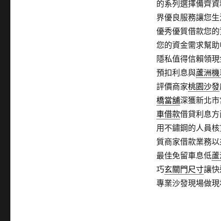
的系列選擇備齊資
界優良服務讓您生
優秀優質借款您的
您的資金需求幫助
隱私值得信賴領現
預扣利息與
蘆洲機
評價商家
桃園沙發
橋當舖
深獲新北市
車借款
借貸利息方
用不鏽鋼的人員核
質商家借款業務以
最佳免留車息低
蘆
巧
玄關門尺寸
讓快
專業沙發現場做現