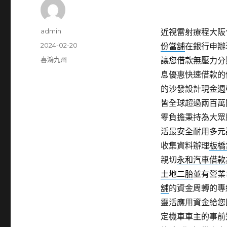
作
admin
近視雷射療程大阪包
者
發
2024-02-20
份當舖
在銀行申辦
佈
分
喜鴻九州
讓您借款無壓力分
日
類
息優惠快速借款的
期:
的沙發設計現金週
皆全球超過兩百萬
零負擔秉持為大眾
活最安全耐用多元
收集資料辦理
板橋
親切
永和汽車借款
土地二胎
並有營業
舖
的資金周轉的專
靈活應用資金給您
定機車車主的事前