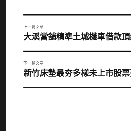
文
上一篇文章
章
大溪當舖精準土城機車借款頂
上
一
導
篇
覽
文
下一篇文章
章:
新竹床墊最夯多樣未上市股票
下
一
篇
文
章: