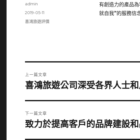
作
admin
有創造力的產品為
者
發
2019-05-11
就自我”的服務信
佈
分
喜鴻旅遊評價
日
類
期:
文
上一篇文章
章
喜鴻旅遊公司深受各界人士和
上
一
導
篇
覽
文
下一篇文章
章:
致力於提高客戶的品牌建設和
下
一