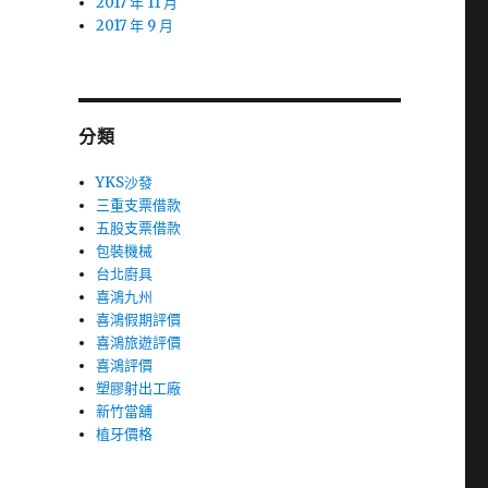
2017 年 11 月
2017 年 9 月
分類
YKS沙發
三重支票借款
五股支票借款
包裝機械
台北廚具
喜鴻九州
喜鴻假期評價
喜鴻旅遊評價
喜鴻評價
塑膠射出工廠
新竹當舖
植牙價格