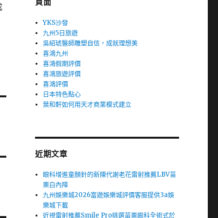
頁面
成
YKS沙發
九州5日旅遊
吳紹琥醫師雕塑自信，成就理想美
喜鴻九州
喜鴻假期評價
喜鴻旅遊評價
喜鴻評價
日本特色點心
葉和軒如何用天才商業模式建立
近期文章
眼科增進童顏針的新陳代謝老花雷射推薦LBV苗
栗白內障
九州娛樂城2026富遊娛樂城評價客服提供3a娛
樂城下載
近視雷射推薦Smile Pro挑選苗栗眼科全術式於