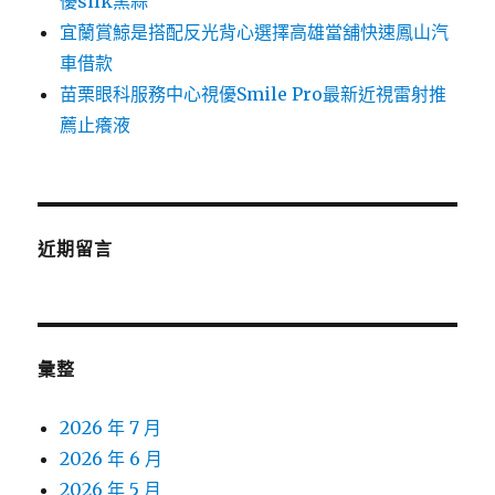
優silk黑蒜
宜蘭賞鯨是搭配反光背心選擇高雄當舖快速鳳山汽
車借款
苗栗眼科服務中心視優Smile Pro最新近視雷射推
薦止癢液
近期留言
彙整
2026 年 7 月
2026 年 6 月
2026 年 5 月