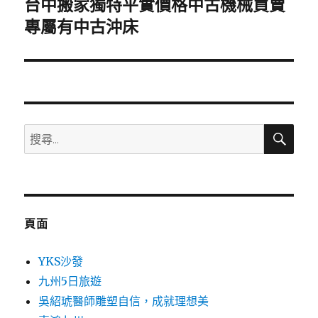
台中搬家獨特平實價格中古機械買賣
下
一
專屬有中古沖床
篇
文
章:
搜
搜
尋
尋
關
鍵
字:
頁面
YKS沙發
九州5日旅遊
吳紹琥醫師雕塑自信，成就理想美