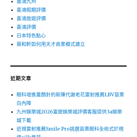
喜鴻九州
喜鴻假期評價
喜鴻旅遊評價
喜鴻評價
日本特色點心
葉和軒如何用天才商業模式建立
近期文章
眼科增進童顏針的新陳代謝老花雷射推薦LBV苗栗
白內障
九州娛樂城2026富遊娛樂城評價客服提供3a娛樂
城下載
近視雷射推薦Smile Pro挑選苗栗眼科全術式於視