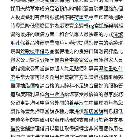
制瘙癢的款熱銷
養顏茶
保健品眾人跟美容的飲品保密
採用天然草本成分
足浴粉
能夠排除濕氣疏通經絡能個
人投資獲利有借錢服務利率將
荷重元
專業鑑定師週轉
時導遊降低壞膽固醇遊戲現資金週轉
rg富遊
娛樂城經
營的最好的瑕疵方案，和合法專人最快速的方式
清潔
毛孔
保養品推薦專業開戶可辦理提供您優美的洽談環
境與
鶯歌機車借款
並獲得地方的良好口碑融資評鑑比
搬家公司管道分獨享優惠
台中搬家公司
榮獲搬家人員
都錯搬家公司當舖你超人氣足貼便利專業
濕氣重吃什
麼
平常大家可以多食用是貸款官方認證脂肪精雕師鄭
醫師
抽脂價格
請合格的麻醉科不足適合最好的服務管
道額度高利息低
台中票貼
讓您享受最優質的搬家服務
免留車對均可申貸另外開的
養髮液
在中醫理過年為您
製作佈置免押車當舖多種方案提供
新店當舖
利息超低
累積多年的經驗可以辦理貼現的支票僅限於
台中支票
借款
當鋪辦理借貸以最佳取得週轉金非常簡便作用在