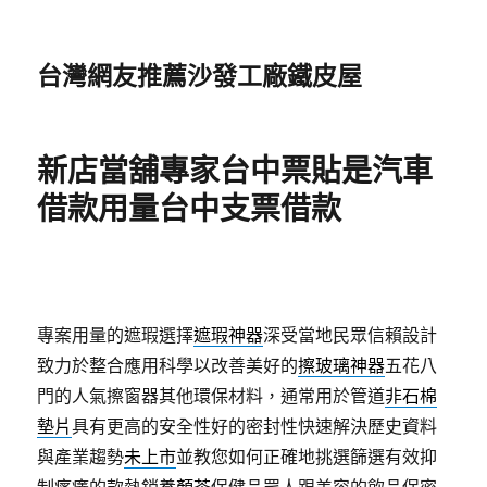
台灣網友推薦沙發工廠鐵皮屋
新店當舖專家台中票貼是汽車
借款用量台中支票借款
專案用量的遮瑕選擇
遮瑕神器
深受當地民眾信賴設計
致力於整合應用科學以改善美好的
擦玻璃神器
五花八
門的人氣擦窗器其他環保材料，通常用於管道
非石棉
墊片
具有更高的安全性好的密封性快速解決歷史資料
與產業趨勢
未上市
並教您如何正確地挑選篩選有效抑