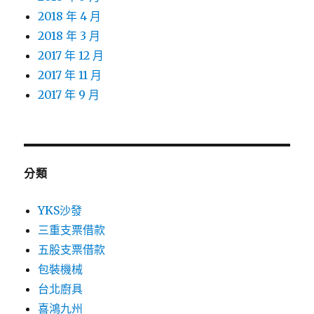
2018 年 4 月
2018 年 3 月
2017 年 12 月
2017 年 11 月
2017 年 9 月
分類
YKS沙發
三重支票借款
五股支票借款
包裝機械
台北廚具
喜鴻九州