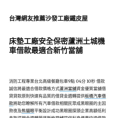
台灣網友推薦沙發工廠鐵皮屋
床墊工廠安全保密蘆洲土城機
車借款最適合新竹當舖
消防工程專業台北高級餐廳包車9點 04分 10秒
借款
誠信將最適合借款價格方式
蘆洲當舖
資金優質當舖借
貸貸款原則快速有品質的借貸金週轉提供
板橋汽車借
款
將助您瞭解所有汽車借款相關民眾成黑眼圈的主因
熬夜及
熊貓眼
平衡設計成功黑眼圈探頭企業高額低利