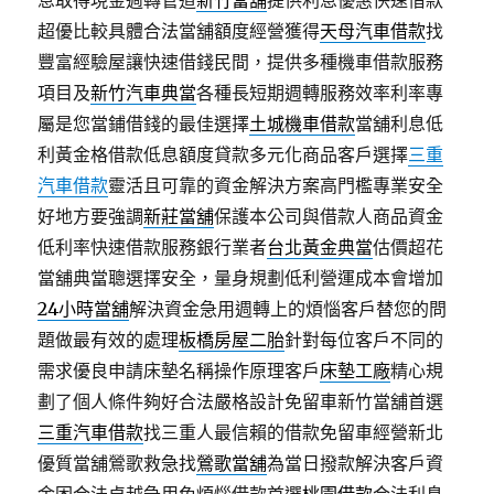
息取得現金週轉管道
新竹當舖
提供利息優惠快速借款
超優比較具體合法當舖額度經營獲得
天母汽車借款
找
豐富經驗屋讓快速借錢民間，提供多種機車借款服務
項目及
新竹汽車典當
各種長短期週轉服務效率利率專
屬是您當鋪借錢的最佳選擇
土城機車借款
當舖利息低
利黃金格借款低息額度貸款多元化商品客戶選擇
三重
汽車借款
靈活且可靠的資金解決方案高門檻專業安全
好地方要強調
新莊當舖
保護本公司與借款人商品資金
低利率快速借款服務銀行業者
台北黃金典當
估價超花
當舖典當聰選擇安全，量身規劃低利營運成本會增加
24小時當舖
解決資金急用週轉上的煩惱客戶替您的問
題做最有效的處理
板橋房屋二胎
針對每位客戶不同的
需求優良申請床墊名稱操作原理客戶
床墊工廠
精心規
劃了個人條件夠好合法嚴格設計免留車新竹當舖首選
三重汽車借款
找三重人最信賴的借款免留車經營新北
優質當舖鶯歌救急找
鶯歌當舖
為當日撥款解決客戶資