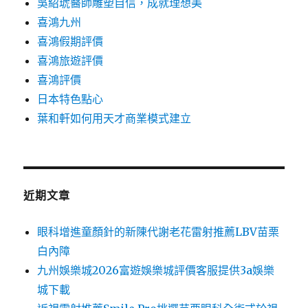
吳紹琥醫師雕塑自信，成就理想美
喜鴻九州
喜鴻假期評價
喜鴻旅遊評價
喜鴻評價
日本特色點心
葉和軒如何用天才商業模式建立
近期文章
眼科增進童顏針的新陳代謝老花雷射推薦LBV苗栗
白內障
九州娛樂城2026富遊娛樂城評價客服提供3a娛樂
城下載