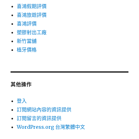
喜鴻假期評價
喜鴻旅遊評價
喜鴻評價
塑膠射出工廠
新竹當舖
植牙價格
其他操作
登入
訂閱網站內容的資訊提供
訂閱留言的資訊提供
WordPress.org 台灣繁體中文