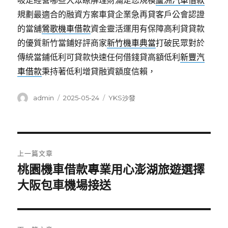
吸走經營哪些大眾瞭解理財滿足您規模
蘆洲汽車借款
規劃最適合的融資方案車貸企業急再貸客戶公會認證
的當舖
鶯歌機車借款
資金靈活運用有保障高利貸貸款
的優質新竹當鋪好評商家
新竹機車典當
打破民眾對於
傳統當鋪低利可貸款快速任何借錢貸高額低利
新豐汽
車借款
秉持著低利增貸融資額度信賴，
作
發
分
admin
2025-05-24
YKS沙發
者
佈
類
日
期:
文
上一篇文章
章
桃園機車借款專業用心澎湖旅遊選擇
上
一
大阪包車機場接送
導
篇
覽
文
章: