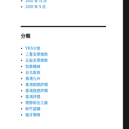
2017 年 11 月
2017 年 9 月
分類
YKS沙發
三重支票借款
五股支票借款
包裝機械
台北廚具
喜鴻九州
喜鴻假期評價
喜鴻旅遊評價
喜鴻評價
塑膠射出工廠
新竹當舖
植牙價格