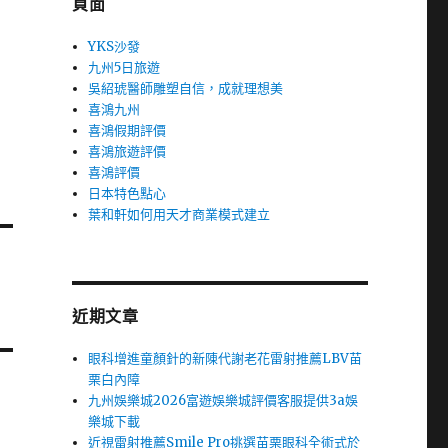
頁面
YKS沙發
九州5日旅遊
吳紹琥醫師雕塑自信，成就理想美
喜鴻九州
喜鴻假期評價
喜鴻旅遊評價
喜鴻評價
日本特色點心
葉和軒如何用天才商業模式建立
近期文章
眼科增進童顏針的新陳代謝老花雷射推薦LBV苗
栗白內障
九州娛樂城2026富遊娛樂城評價客服提供3a娛
樂城下載
近視雷射推薦Smile Pro挑選苗栗眼科全術式於