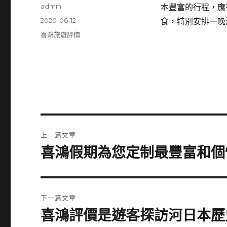
作
admin
本豐富的行程，應
者
發
2020-06-12
食，特別安排一晚
佈
分
喜鴻旅遊評價
日
類
期:
文
上一篇文章
章
喜鴻假期為您定制最豐富和個
上
一
導
篇
覽
文
下一篇文章
章:
喜鴻評價是遊客探訪河日本歷
下