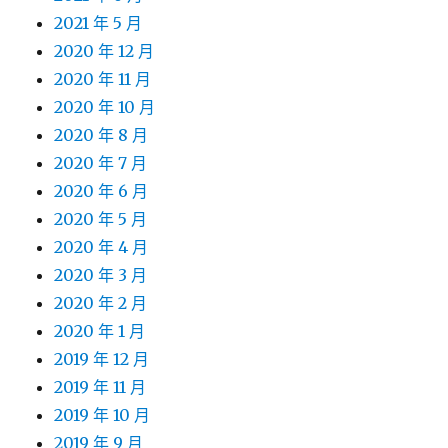
2021 年 5 月
2020 年 12 月
2020 年 11 月
2020 年 10 月
2020 年 8 月
2020 年 7 月
2020 年 6 月
2020 年 5 月
2020 年 4 月
2020 年 3 月
2020 年 2 月
2020 年 1 月
2019 年 12 月
2019 年 11 月
2019 年 10 月
2019 年 9 月