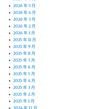
2026 年 5 月
2026 年 4 月
2026 年 3 月
2026 年 2 月
2026 年 1 月
2025 年 11 月
2025 年 9 月
2025 年 8 月
2025 年 7 月
2025 年 6 月
2025 年 5 月
2025 年 4 月
2025 年 3 月
2025 年 2 月
2025 年 1 月
2024 年 12 月