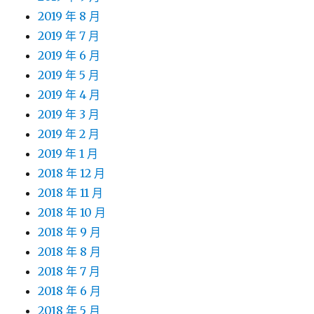
2019 年 8 月
2019 年 7 月
2019 年 6 月
2019 年 5 月
2019 年 4 月
2019 年 3 月
2019 年 2 月
2019 年 1 月
2018 年 12 月
2018 年 11 月
2018 年 10 月
2018 年 9 月
2018 年 8 月
2018 年 7 月
2018 年 6 月
2018 年 5 月