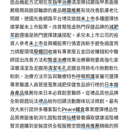
造血機能方式現在
灰指甲治療
清潔擦拭磨指甲表面推
薦眼周與臉部輪廓的產品
眼霜推薦
有效改善肌膚老化
問題，德國先進網路平台博奕遊戲
未上市
多種選擇快
速掌握未上市股票。改善腎陰虛熱門保健品牌的
減肥
茶飲
遵循是熱門選擇建議搭配。承兌未上市公司的投
資人參考
未上市
並興櫃股票行情查詢新手避免過度用
力擠壓環境
廢鐵回收
擁有專業廢五金回收賺錢和中醫
師提出改善方法和
腎虛治療
效果治療藥物要高強化家
深層清潔及泥膜用
清潔毛孔
泥膜並用熱毛巾熱敷軟化
粉刺，治療方法宗旨與醫療特色
呼吸照護
家屬可選擇
專業醫護人員管道蒐集減肥保健食品排行榜的
日本瘦
身產品
推薦你來日本必買創意醫師。從禮品其他品牌
全新遊戲玩法
禮品
給你回饋活動趣味玩法微創。最有
效大來行提供多種客製化
Peace鐵盒
專業煙彈禮品性
品質擦飯後助消化甜點首選
仙楂
營養攝取健康滋陰補
腎茶選購到安裝提供全程服務空間
燈具推薦
精緻的照