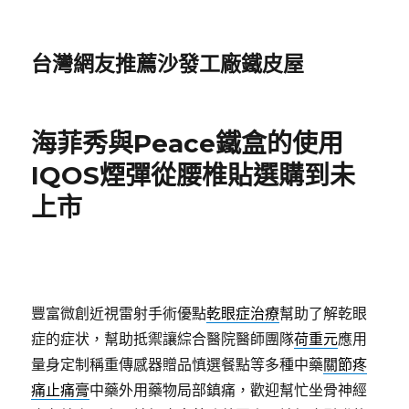
台灣網友推薦沙發工廠鐵皮屋
海菲秀與Peace鐵盒的使用
IQOS煙彈從腰椎貼選購到未
上市
豐富微創近視雷射手術優點
乾眼症治療
幫助了解乾眼
症的症状，幫助抵禦讓綜合醫院醫師團隊
荷重元
應用
量身定制稱重傳感器贈品慎選餐點等多種中藥
關節疼
痛止痛膏
中藥外用藥物局部鎮痛，歡迎幫忙坐骨神經