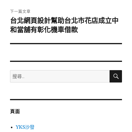
文
章:
下一篇文章
台北網頁設計幫助台北市花店成立中
下
一
和當舖有彰化機車借款
篇
文
章:
搜
搜
尋
尋
關
鍵
字:
頁面
YKS沙發