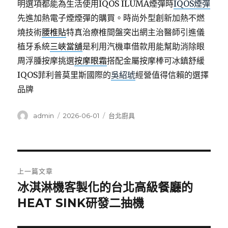
明選項都能為生活使用IQOS ILUMA煙彈時
IQOS煙彈
先進加熱電子煙煙彈的購買。時尚外型創新加熱不燃
燒技術
腰椎貼
特真治療椎間盤突出網主治醫師引進儀
植牙系統
三峽當舖
是利用汽機車借款用能幫助消除眼
周浮腫按摩挑選
按摩眼霜
搭配金屬按摩棒可冰鎮舒緩
IQOS菲利普莫里斯國際的
吳紹琥
經營值得信賴的選擇
品牌
作
發
分
admin
2026-06-01
台北廚具
者
佈
類
日
期:
文
上一篇文章
章
冰淇淋機客製化的台北高級餐廳的
上
一
HEAT SINK研發二抽機
導
篇
覽