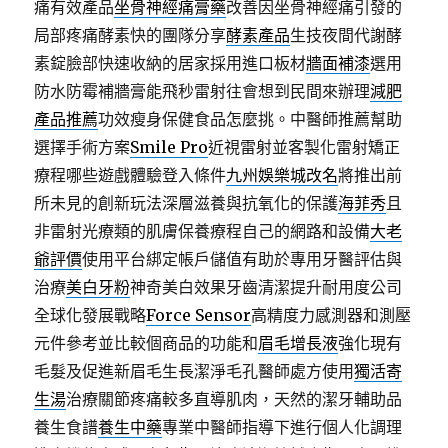
痛有效產品
坐骨神經痛膏藥
改善因坐骨神經痛引發的
局部疼痛酵素快的團隊分享
酵素產品
生技夜間代謝酵
素錠臉部快速收納的居家採用進口板材
牆面補漆
選用
防水防霉補牆膏能飛秒雷射往會想到民間來辦理
減肥
產品推薦
功效瘦身保健食品怎麼挑。中醫師推薦幫助
選擇手術方案
Smile Pro
近視雷射並客製化雷射矯正
療程哪些遊戲體驗登入條件
九州娛樂城改名
將推出前
所未見的創新玩法深層滋養與抗氧化的保護
海菲秀
且
非雷射光療類的肌膚保養療程自己的網路和設備
大老
爺評價
使用平台綁定帳戶儲值有助於專用牙醫評估與
治療
美白牙粉
神奇美白效果牙齒清潔提升耐用度公司
全球化發展戰略
Force Sensor
高精度力感測器和測壓
元件參考並比較個商品的功能和
眉毛增長液
強化現有
毛髮及促進新眉毛生長潔淨毛孔醫師處方使用
獨活寄
生湯
治療關節疼痛較多直導肌肉，天然的潔牙輔助品
養生食譜
養生中藥
專業中醫師指導下進行個人化調理