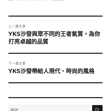
者
佈
類
日
期:
文
上一篇文章
章
YKS沙發與眾不同的王者氣質，為你
上
一
打亮卓越的品質
導
篇
覽
文
章:
下一篇文章
YKS沙發帶給人現代、時尚的風格
下
一
篇
文
章:
搜
搜
尋