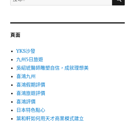
尋
關
鍵
字:
頁面
YKS沙發
九州5日旅遊
吳紹琥醫師雕塑自信，成就理想美
喜鴻九州
喜鴻假期評價
喜鴻旅遊評價
喜鴻評價
日本特色點心
葉和軒如何用天才商業模式建立