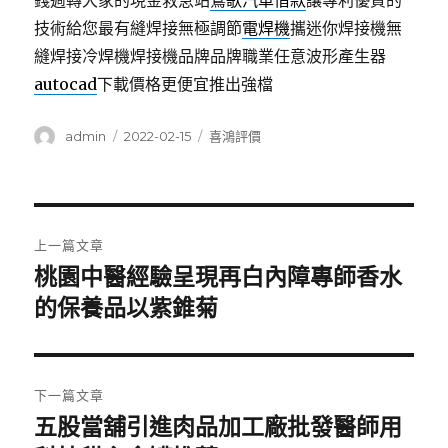
錢週轉大家的現金救急站
鶯歌汽車借款
讓專利優質的
技術給您最有縫焊接無極調節
電焊機
攜迷你焊接機無
縫焊接冷焊機焊接機品牌品牌職業任意波形產生器
autocad
下載價格更便宜推出強檔
作
發
分
admin
2022-02-15
喜鴻評價
者
佈
類
日
期:
文
上一篇文章
章
桃園中醫經驗呈現再白內障專師香水
上
一
的保養品以紫錐菊
導
篇
覽
文
章:
下一篇文章
五股當舖引進肉品加工廠批發醫師用
下