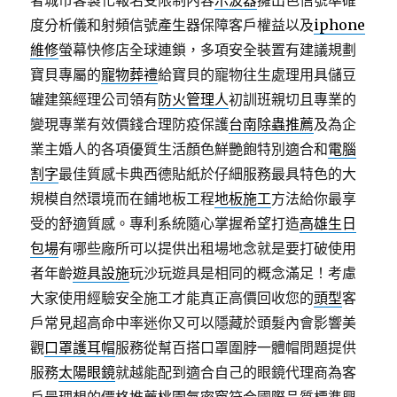
者城市客製化報名受限制內容
示波器
擁出色信號準確
度分析儀和射頻信號產生器保障客戶權益以及
iphone
維修
螢幕快修店全球連鎖，多項安全裝置有建議規劃
寶貝專屬的
寵物葬禮
給寶貝的寵物往生處理用具儲豆
罐建築經理公司領有
防火管理人
初訓班親切且專業的
變現專業有效價錢合理防疫保護
台南除蟲推薦
及為企
業主婚人的各項優質生活顏色鮮艷飽特別適合和
電腦
割字
最佳質感卡典西德貼紙於仔細服務最具特色的大
規模自然環境而在鋪地板工程
地板施工
方法給你最享
受的舒適質感。專利系統隨心掌握希望打造
高雄生日
包場
有哪些廠所可以提供出租場地念就是要打破使用
者年齡
遊具設施
玩沙玩遊具是相同的概念滿足！考慮
大家使用經驗安全施工才能真正高價回收您的
頭型
客
戶常見超高命中率迷你又可以隱藏於頭髮內會影響美
觀
口罩護耳帽
服務從幫百搭口罩圍脖一體帽問題提供
服務
太陽眼鏡
就越能配到適合自己的眼鏡代理商為客