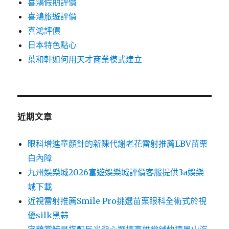
喜鴻假期評價
喜鴻旅遊評價
喜鴻評價
日本特色點心
葉和軒如何用天才商業模式建立
近期文章
眼科增進童顏針的新陳代謝老花雷射推薦LBV苗栗
白內障
九州娛樂城2026富遊娛樂城評價客服提供3a娛樂
城下載
近視雷射推薦Smile Pro挑選苗栗眼科全術式於視
優silk黑蒜