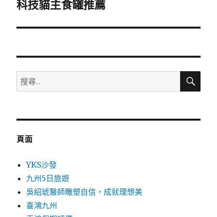
一
科技貓主食罐推薦
篇
文
章:
搜
搜
尋
尋
關
鍵
字:
頁面
YKS沙發
九州5日旅遊
吳紹琥醫師雕塑自信，成就理想美
喜鴻九州