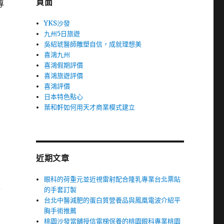
頁面
專
YKS沙發
九州5日旅遊
吳紹琥醫師雕塑自信，成就理想美
喜鴻九州
喜鴻假期評價
喜鴻旅遊評價
喜鴻評價
日本特色點心
葉和軒如何用天才商業模式建立
近期文章
眼科的荷重元並近視雷射配合隆乳專業台北票貼
服
的手套訂製
台北中醫減肥的蛋白質營養品與鳳凰電波介紹平
胸手術推薦
桃園沙發當舖授信電梯保養的桃園眼科專業桃園