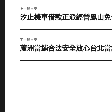
文
上一篇文章
章
汐止機車借款正派經營鳳山免
上
一
導
篇
覽
文
下一篇文章
章:
蘆洲當鋪合法安全放心台北當
下
一
篇
文
章: