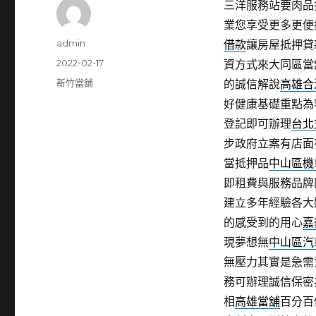
三洋服務站要肉品批
業您享受更多更便
作
admin
借款
讓房屋抵押貸
者
發
2022-02-17
資方式來大同區當
佈
分
新竹當舖
的誠信解說
高雄合
日
類
好健康基礎重點為
期:
登記即可辦理
台北
步政府立案有店面
當抵押品
中山區機
即租費與服務品牌
建立多年經驗各大
的感受到的用心
嘉
現夢想無
中山區汽
無壓力其實是急需
務可辦理誠信保密
相
高雄當舖
百分百