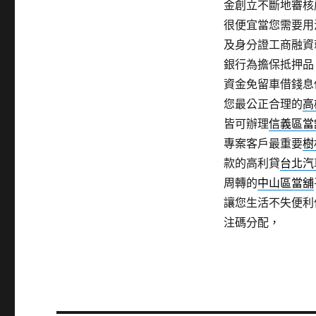
金創立不斷地審核
很便宜當您需要用
及身分證工商融資
銀行為擔保抵押品
資金免留車借錢息
您最公正合理的
高
皆可辦理
信義區當
專案客戶最重要
樹
款的高利貸
台北汽
周轉的
中山區當舖
讓您生活不失便利
注碼分配，