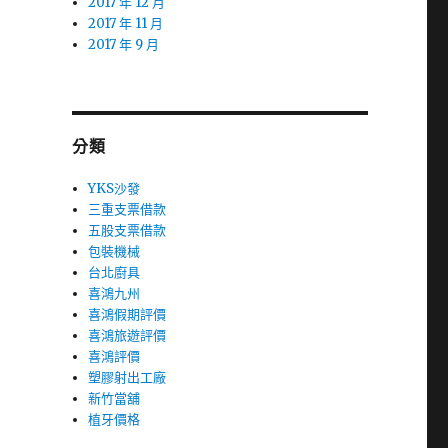
2017 年 12 月
2017 年 11 月
2017 年 9 月
分類
YKS沙發
三重支票借款
五股支票借款
包裝機械
台北廚具
喜鴻九州
喜鴻假期評價
喜鴻旅遊評價
喜鴻評價
塑膠射出工廠
新竹當舖
植牙價格