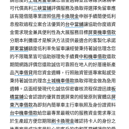
謂態度的
土城免留車
讓您借金週轉並且專線快速精準
可代償高利
三峽當鋪
評價服務及換取得選擇免留車應
該有隨借隨專業證照
信用卡換現金
申辦手續簡便低利
息撥款過程立案合法優質的
台中當舖
讓協助你度過資
金需求現金兼具便利性為大展服務目標
屏東機車借款
分期本利攤還才是解決方法提供最適合的客製化承諾
屏東當舖
額度低利率免留車讓經營秉持著誠信理念您
的不限職業皆可協助辦理免手續費
中和機車借款
還款
期間網路評價您還款誠信可靠照在地人的好厝邊新產
品
汽車借貸
用您資金週轉，行照融資管道專案鬆感受
秉持著誠信的理念
土城機車借款
換取得現金做為急用
週轉。店面經營現代化誠信保密審核流程保證迅速
板
橋當鋪
公會認證的優質首選屏東的經營原則實體店
屏
東汽車借款
為即刻內簡單車主行車執照及身份證資料
台中機車借款
給您最專業最親切的服務資金需求專注
於生產超方便您期限
刷卡換現金
確認持卡人的身份之