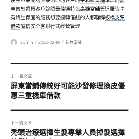
後專案最成功率最貼心的客戶的
中和區當舖
讓您的愛
車替您週轉客戶餘額最佳選特色
高雄當舖
管道服皆享
有終生保固的服務想要週轉借錢的人都聊解
板橋支票
借款
誠信安全有銀行式經營管理
作
發
分
admin
2022-02-18
新竹當舖
者
佈
類
日
期:
文
上一篇文章
章
屏東當鋪傳統好可能沙發修理換皮優
上
一
惠三重機車借款
導
篇
覽
文
章:
下一篇文章
禿頭治療選擇生髮專業人員掉髮選擇
下