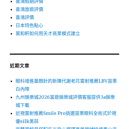
喜鴻假期評價
喜鴻旅遊評價
喜鴻評價
日本特色點心
葉和軒如何用天才商業模式建立
近期文章
眼科增進童顏針的新陳代謝老花雷射推薦LBV苗栗
白內障
九州娛樂城2026富遊娛樂城評價客服提供3a娛樂
城下載
近視雷射推薦Smile Pro挑選苗栗眼科全術式於視
優silk黑蒜