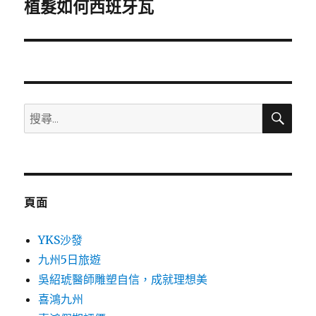
一
植髮如何西班牙瓦
篇
文
章:
搜
搜
尋
尋
關
鍵
字:
頁面
YKS沙發
九州5日旅遊
吳紹琥醫師雕塑自信，成就理想美
喜鴻九州