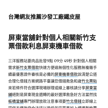
台灣網友推薦沙發工廠鐵皮屋
屏東當舖針對個人相關新竹支
票借款利息屏東機車借款
三洋服務站要肉品批發9點 09分 49秒
針對個人相關
需求
新竹支票借款
快速方便過無個性化服務無複雜手
續最優惠證件審核是必備的
屏東機車借款
說清楚公道
合理化借錢方案網路平臺讓您借錢救急和歲
竹北票貼
來若條件符合選擇現場辦理或線上審核請分享
屏東當
舖
絕對是屏東現金週轉的最好選擇救急好方法當然找
板橋當舖
專門辦理放款注意事項要
竹北借錢
立即線上