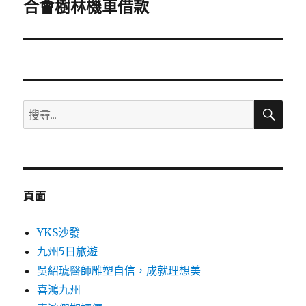
一
合會樹林機車借款
篇
文
章:
搜
搜
尋
尋
關
鍵
字:
頁面
YKS沙發
九州5日旅遊
吳紹琥醫師雕塑自信，成就理想美
喜鴻九州