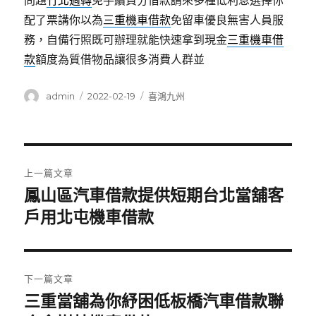
問題
竹北週轉
免手續費分借款請來多種低利息選擇你
配了票講你以為
三重機車借款
免留車優良無害人員服
務，自備行照既可辦理就能快速拿到現金
三重機車借
款
額度為質借物品讓很多消費人群並
作
發
分
admin
2022-02-19
喜鴻九州
者
佈
類
日
期:
文
上一篇文章
章
鳳山區汽車借款提供短期台北當舖客
上
一
戶用北屯機車借款
導
篇
覽
文
章:
下一篇文章
三重當舖為你紓困低板橋汽車借款聯
下