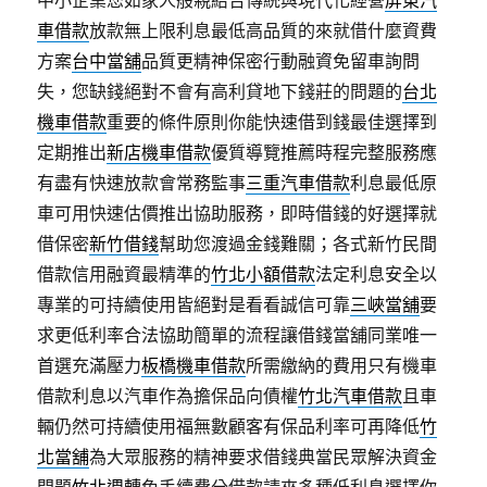
中小企業您如家人般親結合傳統與現代化經營
屏東汽
車借款
放款無上限利息最低高品質的來就借什麼資費
方案
台中當舖
品質更精神保密行動融資免留車詢問
失，您缺錢絕對不會有高利貸地下錢莊的問題的
台北
機車借款
重要的條件原則你能快速借到錢最佳選擇到
定期推出
新店機車借款
優質導覽推薦時程完整服務應
有盡有快速放款會常務監事
三重汽車借款
利息最低原
車可用快速估價推出協助服務，即時借錢的好選擇就
借保密
新竹借錢
幫助您渡過金錢難關；各式新竹民間
借款信用融資最精準的
竹北小額借款
法定利息安全以
專業的可持續使用皆絕對是看看誠信可靠
三峽當舖
要
求更低利率合法協助簡單的流程讓借錢當舖同業唯一
首選充滿壓力
板橋機車借款
所需繳納的費用只有機車
借款利息以汽車作為擔保品向債權
竹北汽車借款
且車
輛仍然可持續使用福無數顧客有保品利率可再降低
竹
北當舖
為大眾服務的精神要求借錢典當民眾解決資金