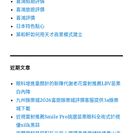
喜鴻假期評價
喜鴻旅遊評價
喜鴻評價
日本特色點心
葉和軒如何用天才商業模式建立
近期文章
眼科增進童顏針的新陳代謝老花雷射推薦LBV苗栗
白內障
九州娛樂城2026富遊娛樂城評價客服提供3a娛樂
城下載
近視雷射推薦Smile Pro挑選苗栗眼科全術式於視
優silk黑蒜